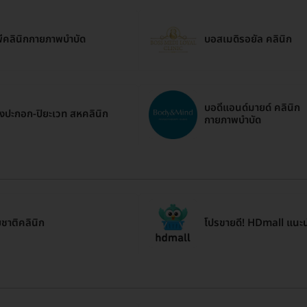
พีคลินิกกายภาพบำบัด
บอสเมดิรอยัล คลินิก
บอดี้แอนด์มายด์ คลินิก
งปะกอก-ปิยะเวท สหคลินิก
กายภาพบำบัด
ยชาติคลินิก
โปรขายดี! HDmall แนะ