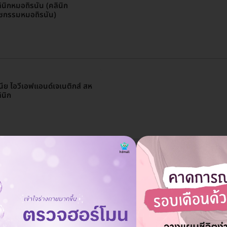
ินิกหมอถิรนัน (คลินิก
ชกรรมหมอถิรนัน)
เนีย ไอวีเอฟแอนด์เจเนติกส์ สห
ินิก
ลิมพงษ์สหคลินิก