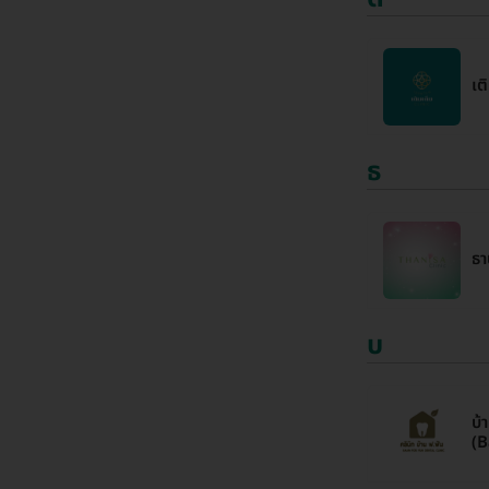
เต
ธ
ธา
บ
บ้
(B