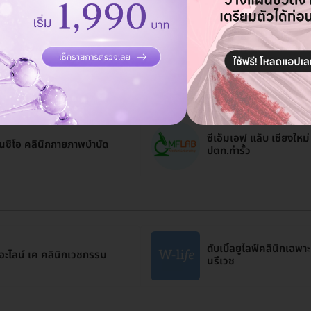
นวีย์ คลีนิค (Chinnawee
inic)
ซีเอ็มเอฟ แล็บ เชียงใหม
นซิโอ คลินิกกายภาพบำบัด
ปตท.ท่ารั้ว
ดับเบิ้ลยูไลฟ์คลินิกเฉพาะ
อะไลน์ เค คลินิกเวชกรรม
นรีเวช