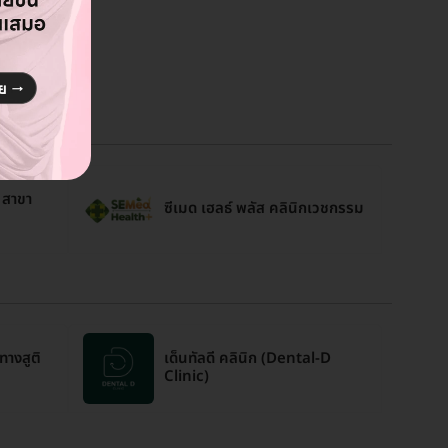
่ สาขา
ซีเมด เฮลธ์ พลัส คลินิกเวชกรรม
ทางสูติ
เด็นทัลดี คลินิก (Dental-D
Clinic)