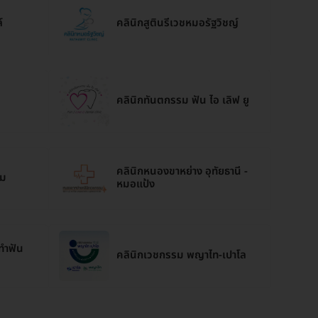
์
คลินิกสูตินรีเวชหมอรัฐวิชญ์
คลินิกทันตกรรม ฟัน ไอ เลิฟ ยู
คลินิกหนองขาหย่าง อุทัยธานี -
ฮม
หมอแป้ง
 ทำฟัน
คลินิกเวชกรรม พญาไท-เปาโล