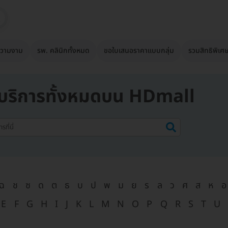
วามงาม
รพ. คลินิกทั้งหมด
ขอใบเสนอราคาแบบกลุ่ม
รวมสิทธิพิเศ
บริการทั้งหมดบน HDmall
ฉ
ช
ซ
ด
ต
ธ
บ
ป
พ
ม
ย
ร
ล
ว
ศ
ส
ห
อ
E
F
G
H
I
J
K
L
M
N
O
P
Q
R
S
T
U