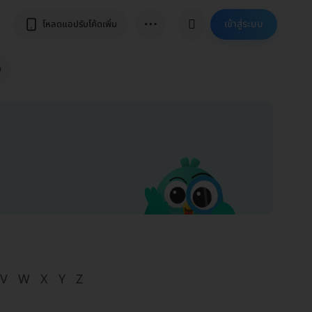
⋯
เข้าสู่ระบบ
โหลดแอปรับโค้ดเพิ่ม
ษ
V
W
X
Y
Z