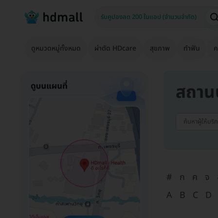
ดูหมวดหมู่ทั้งหมด
ผ่าตัด HDcare
สุขภาพ
ทำฟัน
ค
สถาน
#
ก
ค
จ
A
B
C
D