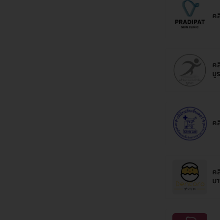
คล
คล
บู
คล
คล
บา