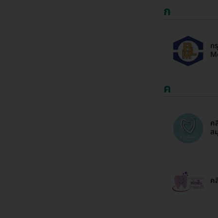
ก
กร
Me
ค
คล
สม
คล