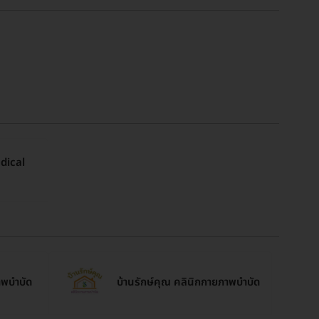
dical
าพบำบัด
บ้าน​รักษ์​คุณ​ คลินิก​กายภาพ​บําบัด​