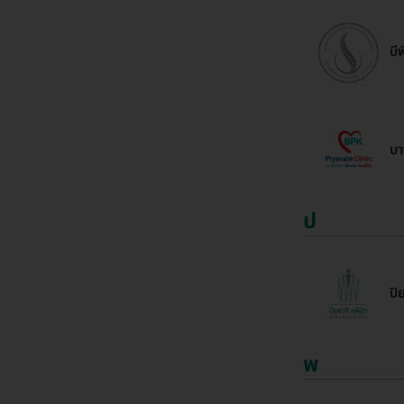
บี
บา
ป
ปิ
พ