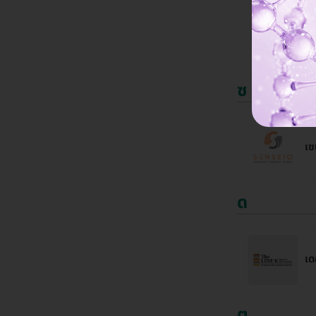
ชิ
Cl
ซ
เซ
ด
เด
ต