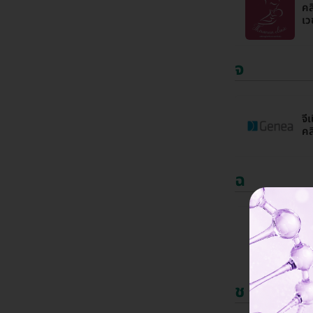
คล
เว
จ
จี
คล
ฉ
เฉ
ช