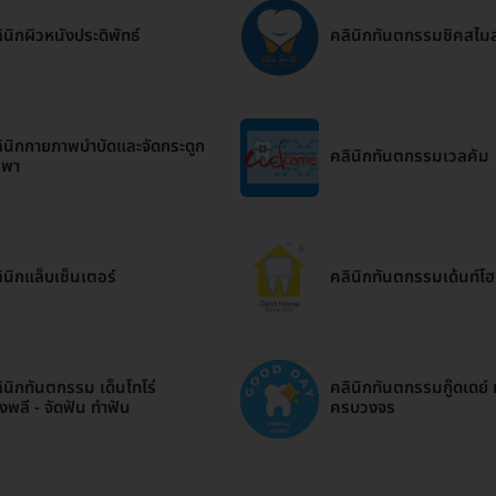
ินิกผิวหนังประดิพัทธ์
คลินิกทันตกรรมชิคสไมล
ินิกกายภาพบำบัดและจัดกระดูก
คลินิกทันตกรรมเวลคัม
รพา
ินิกแล็บเซ็นเตอร์
คลินิกทันตกรรมเด้นท์โ
ินิกทันตกรรม เด็นโทโร่
คลินิกทันตกรรมกู๊ดเดย์
งพลี - จัดฟัน ทำฟัน
ครบวงจร