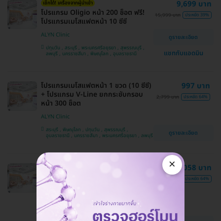
9,699 บาท
เช็กได้! เครื่องจากผู้นำเข้า
โปรแกรม Oligio หน้า 200 ช็อต ฟรี!
15,999 บาท
ประหยัด 39%
โปรแกรมเมโสแฟตหน้า 10 ซีซี
ALYN Clinic
ดูรายละเอียด
ปทุมวัน , สระบุรี , พระนครศรีอยุธยา , สุพรรณบุรี ,
แชทกับแอดมิน
ลพบุรี , นครราชสีมา , พิษณุโลก , อุบลราชธานี
โปรแกรมเมโสแฟตหน้า 1 ขวด (10 ซีซี)
997 บาท
+ โปรแกรม V-Line ยกกระชับกรอบ
2,799 บาท
ประหยัด 64%
หน้า 300 ช็อต
ALYN Clinic
สระบุรี , พิษณุโลก , ปทุมวัน , สุพรรณบุรี ,
ดูรายละเอียด
อุบลราชธานี , นครราชสีมา , พระนครศรีอยุธยา , ลพบุรี
×
โปรแกรมเมโสแฟต 2 ขวด (ขวดละ 10
5,058 บาท
ซีซี) (เลือก 1 จุด หน้า/เหนียง) ฟรี!
14,199 บาท
ประหยัด 64%
โปรแกรม V-Line ยกกระชับกรอบหน้า
200 ช็อต
ALYN Clinic
พิษณุโลก , สุพรรณบุรี , ปทุมวัน , อุบลราชธานี ,