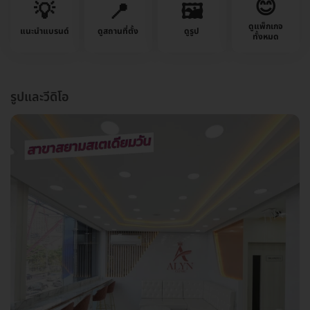
😊
💡
📍
🖼️
ดูแพ็กเกจ
แนะนำแบรนด์
ดูสถานที่ตั้ง
ดูรูป
ทั้งหมด
รูปและวีดิโอ