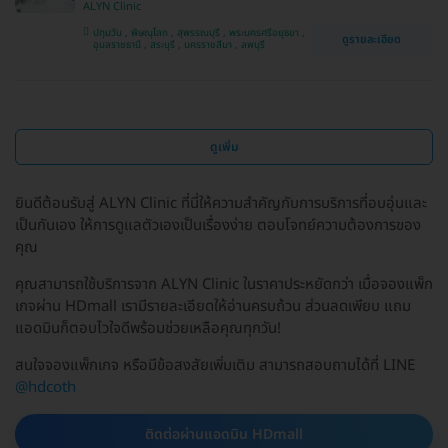
ALYN Clinic
ปทุมวัน , พิษณุโลก , สุพรรณบุรี , พระนครศรีอยุธยา ,
ดูรายละเอียด
อุบลราชธานี , สระบุรี , นครราชสีมา , ลพบุรี
ดูเพิ่ม
ยินดีต้อนรับสู่ ALYN Clinic ที่นี่ให้ความสำคัญกับการบริการที่อบอุ่นและ
เป็นกันเอง ให้การดูแลตัวเองเป็นเรื่องง่าย ตอบโจทย์ความต้องการของ
คุณ
คุณสามารถใช้บริการจาก ALYN Clinic ในราคาประหยัดกว่า เมื่อจองแพ็ก
เกจผ่าน HDmall เรามีรายละเอียดให้อ่านครบถ้วน ส่วนลดเพียบ แถม
แอดมินก็ตอบไวใจดีพร้อมช่วยเหลือคุณทุกวัน!
สนใจจองแพ็กเกจ หรือมีข้อสงสัยเพิ่มเติม สามารถสอบถามได้ที่ LINE
@hdcoth
ติดต่อผ่านแอดมิน HDmall