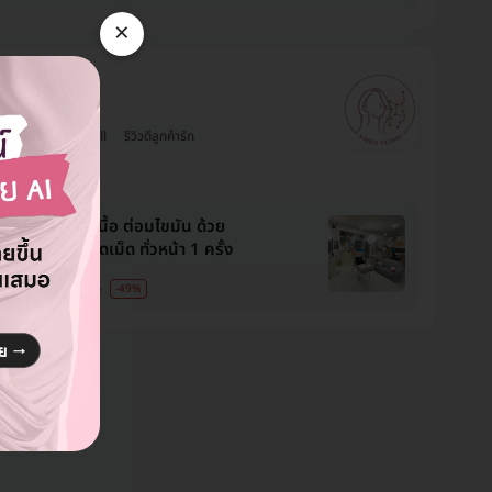
×
o Clinic
ารที่ พญาไท
งสะดวก
ไม่ Upsell
รีวิวดีลูกค้ารัก
ประจำคลินิก
 ขี้แมลงวัน กระเนื้อ ต่อมไขมัน ด้วย
ร์ CO2 ไม่จำกัดเม็ด ทั่วหน้า 1 ครั้ง
9 บาท
15,000 บาท
-49%