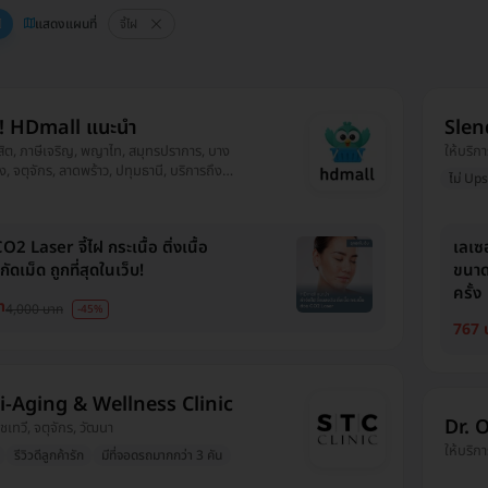
แสดงแผนที่
จี้ไฝ
ี! HDmall แนะนำ
Slen
ดุสิต, ภาษีเจริญ, พญาไท, สมุทรปราการ, บาง
ให้บริก
 จตุจักร, ลาดพร้าว, ปทุมธานี, บริการถึง
ไม่ Ups
, ปทุมวัน, ยานนาวา, บางนา, ราชเทวี, บึงกุ่ม,
นายาว, ตลิ่งชัน, ราษฎร์บูรณะ, หนองแขม,
2 Laser จี้ไฝ กระเนื้อ ติ่งเนื้อ
เลเซอ
ัดเม็ด ถูกที่สุดในเว็บ!
ขนาด
ครั้ง
ท
4,000 บาท
-45%
767 
i-Aging & Wellness Clinic
Dr. 
าชเทวี, จตุจักร, วัฒนา
ให้บริกา
รีวิวดีลูกค้ารัก
มีที่จอดรถมากกว่า 3 คัน