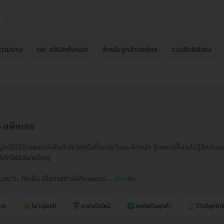
วามงาม
รพ. คลินิกทั้งหมด
สำหรับลูกค้าองค์กร
รวมสิทธิพิเศษ
6 แพ็กเกจ
ญ่จะใช้วิธียิงเลเซอร์เพื่อกำจัดไฝหรือขี้แมลงวันบนผิวหนัง โดยการจี้ไฝจะไม่รู้สึก
ั้งถ้าไฝมีขนาดใหญ่
แมลงวัน ติ่งเนื้อ มีโอกาสทำให้เกิดแผลเป...
อ่านเพิ่ม
ดวก
ไม่ Upsell
สาขาเปิดใหม่
คนดังเป็นลูกค้า
รีวิวดีลูกค้าร