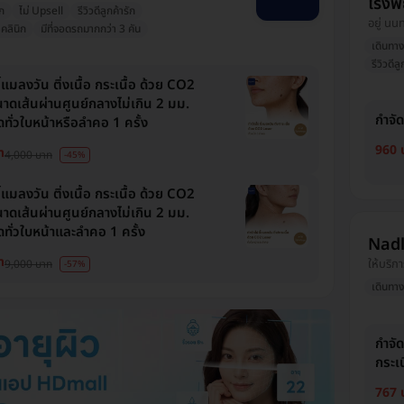
โรงพ
ก
ไม่ Upsell
รีวิวดีลูกค้ารัก
อยู่ นน
คลินิก
มีที่จอดรถมากกว่า 3 คัน
เดินทา
รีวิวดีลู
ี้แมลงวัน ติ่งเนื้อ กระเนื้อ ด้วย CO2
าดเส้นผ่านศูนย์กลางไม่เกิน 2 มม.
กำจัด
ุดทั่วใบหน้าหรือลำคอ 1 ครั้ง
960 
ท
4,000 บาท
-45%
ี้แมลงวัน ติ่งเนื้อ กระเนื้อ ด้วย CO2
าดเส้นผ่านศูนย์กลางไม่เกิน 2 มม.
ุดทั่วใบหน้าและลำคอ 1 ครั้ง
Nadl
ท
ให้บริกา
9,000 บาท
-57%
เดินทา
กำจัด
กระเน
767 