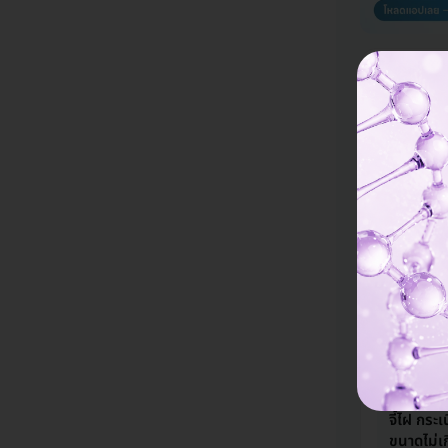
AQUA B
Clinic
ให้บริการที่ 
กำจัดไฝ ต
1 จุด ขนา
671 บาท
1
กำจัดไฝ ข
Laser ขน
ไม่จำกัดจ
2,199 บา
จี้ไฝ กระ
ขนาดไม่เ