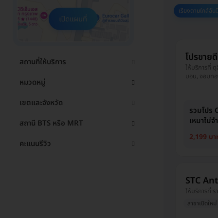
เรียงตามใกล้ฉัน
โปรขายด
สถานที่ให้บริการ
ให้บริการที่ 
บอน, จอมทอง,
หมวดหมู่
บ้าน, พระโขนง
คลองเตย, คัน
เขตและจังหวัด
บางรัก
รวมโปร CO
เหมาไม่จำก
สถานี BTS หรือ MRT
2,199 บา
คะแนนรีวิว
STC Ant
ให้บริการที่ ร
สาขาเปิดใหม่