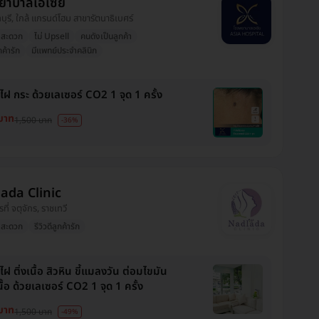
ยาบาลเอเซีย
ทบุรี, ใกล้ แกรนด์โฮม สาขารัตนาธิเบศร์
งสะดวก
ไม่ Upsell
คนดังเป็นลูกค้า
กค้ารัก
มีแพทย์ประจำคลินิก
ไฝ กระ ด้วยเลเซอร์ CO2 1 จุด 1 ครั้ง
บาท
1,500 บาท
-36%
ada Clinic
รที่ จตุจักร, ราชเทวี
งสะดวก
รีวิวดีลูกค้ารัก
ไฝ ติ่งเนื้อ สิวหิน ขี้แมลงวัน ต่อมไขมัน
ื้อ ด้วยเลเซอร์ CO2 1 จุด 1 ครั้ง
บาท
1,500 บาท
-49%