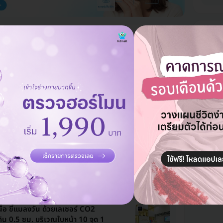
Virg
KK Aesthetic & Wellness
ให้บริก
เดินทา
วัฒนา
มีแพทย์
ิ่งเนื้อ ขี้แมลงวัน ด้วยเลเซอร์ CO2
จี้ไฝ
ดไม่เกิน 2 มม. 1 ครั้ง
เลเซอ
,500 บาท
-55%
7,67
ี้แมลงวัน ติ่งเนื้อ กระเนื้อ ด้วย CO2
าดเส้นผ่านศูนย์กลางไม่เกิน 2 มม.
ุดทั่วใบหน้าหรือลำคอ 1 ครั้ง
ท
4,000 บาท
-45%
เนื้อ ขี้แมลงวัน ด้วยเลเซอร์ CO2
กิน 0.5 ซม. บริเวณใบหน้า 10 จุด 1