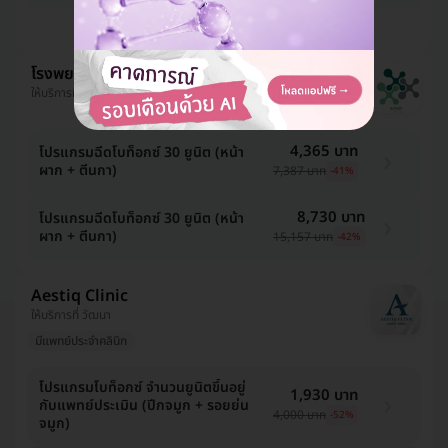
ดูแพ็กเกจเพิ่ม
โรงพยาบาลพญาไท ศรีราชา
ให้บริการที่ ชลบุรี
4,365 บาท
โปรแกรมฉีดโบท็อกซ์ 30 ยูนิต (หน้า
ผาก + ตีนกา)
7,387 บาท
-41%
8,730 บาท
โปรแกรมฉีดโบท็อกซ์ 30 ยูนิต (หน้า
ผาก + ตีนกา)
15,157 บาท
-42%
Aestiq Clinic
ให้บริการที่ วัฒนา
มีแพทย์ประจำคลินิก
โปรแกรมโบท็อกซ์ จำนวนยูนิตขึ้นอยู่
1,930 บาท
กับแพทย์ประเมิน (ปีกจมูก + รอยย่น
4,000 บาท
-52%
จมูก)