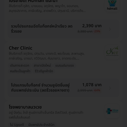
โปรขายดี! HDmall แนะนำ
ให้บริการที่ ดุสิต, บางบอน, จตุจักร, พญาไท, จอมทอง,
สมุทรปราการ, ภาษีเจริญ, ลาดพร้าว, ปทุมธานี, บริการถึง
บ้าน, พระโขนง, ปทุมวัน, ยานนาวา, บางนา, ราชเทวี, บึงกุ่ม,
คลองเตย, คันนายาว, ตลิ่งชัน, ราษฎร์บูรณะ, หนองแขม,
บางรัก
2,390 บาท
รวมโปรแกรมฉีดโบท็อกซ์หน้าเรียว ลด
ริ้วรอย
3,380 บาท
-29%
Cher Clinic
ให้บริการที่ จตุจักร, ปทุมวัน, บางกะปิ, พระโขนง, สะพานสูง,
ภาษีเจริญ, บางนา, ทวีวัฒนา, คันนายาว, ลาดกระบัง,
ประเวศ, ลาดพร้าว, คลองเตย, ราชเทวี, บางขุนเทียน,
เดินทางสะดวก
สาขาเปิดใหม่
แบรนด์มาแรง
บางซื่อ, สมุทรปราการ, บางแค
คนดังเป็นลูกค้า
รีวิวดีลูกค้ารัก
1,078 บาท
โปรแกรมโบท็อกซ์ จำนวนยูนิตขึ้นอยู่
กับแพทย์ประเมิน (ลดริ้วรอยหางตา)
2,999 บาท
-64%
โรงพยาบาลนวเวช
อยู่ บึงกุ่ม, ใกล้ ศูนย์การค้าเซ็นทรัล อีสต์วิลล์, ศูนย์การค้า
แฟชั่นไอส์แลนด์
ไม่ Upsell
มีแพทย์ประจำคลินิก