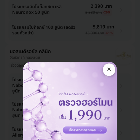
2,390 บาท
โปรแกรมฉีดโบท็อกซ์เกาหลี
Neuronox 50 ยูนิต
3,380 บาท
-29%
5,819 บาท
โปรแกรมโบท็อกซ์ 100 ยูนิต (ลดริ้ว
รอยทั่วหน้า)
15,000 บาท
-61%
บอสเมดิรอยัล คลินิก
ให้บริการที่ คลองเตย
รีวิวดีลูกค้ารัก
มีที่จอดรถมากกว่า 3 คัน
×
โปรแกรมฉีดโบท็อกซ์เกาหลี
2,390 บาท
Nabota/Hugel/Neuronox 50
3,380 บาท
-29%
ยูนิต
โปรแกรมฉีดโบท็อกซ์เกาหลี
4,650 บาท
Nabota/Hugel/Neuronox 100
6,500 บาท
-28%
ยูนิต ฟรี! เมโสแฟต 10 ซีซี
6,990 บาท
โปรแกรมฉีดโบท็อกซ์อเมริกา
Allergan 50 ยูนิต
9,750 บาท
-28%