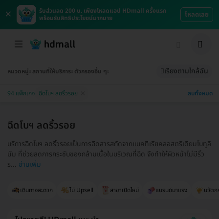
×
รับส่วนลด 200 บ. เพียงโหลดแอป HDmall ครั้งแรก
โหลดเลย
พร้อมรับสิทธิประโยชน์มากมาย
เรียงตามใกล้ฉัน
หมวดหมู่
สถานที่ให้บริการ
ตัวกรองอื่น ๆ
ลบทั้งหมด
94 แพ็กเกจ
ฉีดโบฯ ลดริ้วรอย
ฉีดโบฯ ลดริ้วรอย
บริการฉีดโบฯ ลดริ้วรอยเป็นการฉีดสารสกัดจากแบคทีเรียคลอสตริเดียมโบทูลิ
นัม ที่ช่วยลดการกระชับของกล้ามเนื้อในบริเวณที่ฉีด จึงทำให้ผิวหน้าไม่มีริ้ว
ร...
อ่านเพิ่ม
เดินทางสะดวก
ไม่ Upsell
สาขาเปิดใหม่
แบรนด์มาแรง
นวัตก