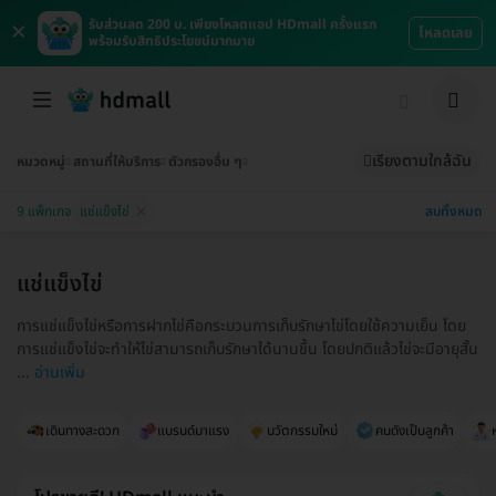
×
รับส่วนลด 200 บ. เพียงโหลดแอป HDmall ครั้งแรก
โหลดเลย
พร้อมรับสิทธิประโยชน์มากมาย
เรียงตามใกล้ฉัน
หมวดหมู่
สถานที่ให้บริการ
ตัวกรองอื่น ๆ
ลบทั้งหมด
9 แพ็กเกจ
แช่แข็งไข่
แช่แข็งไข่
การแช่แข็งไข่หรือการฝากไข่คือกระบวนการเก็บรักษาไข่โดยใช้ความเย็น โดย
การแช่แข็งไข่จะทำให้ไข่สามารถเก็บรักษาได้นานขึ้น โดยปกติแล้วไข่จะมีอายุสั้น
...
อ่านเพิ่ม
เดินทางสะดวก
แบรนด์มาแรง
นวัตกรรมใหม่
คนดังเป็นลูกค้า