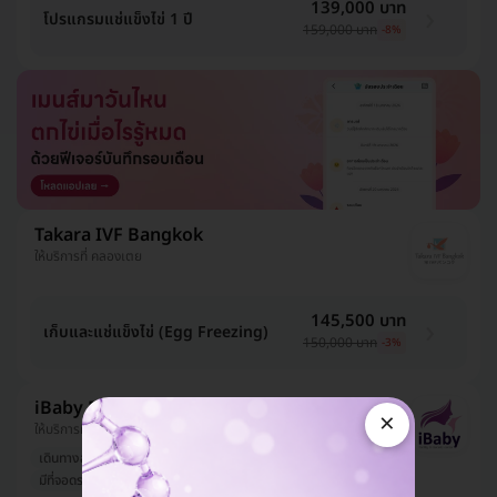
139,000 บาท
โปรแกรมแช่แข็งไข่ 1 ปี
159,000 บาท
-8%
Takara IVF Bangkok
ให้บริการที่ คลองเตย
145,500 บาท
เก็บและแช่แข็งไข่ (Egg Freezing)
150,000 บาท
-3%
iBaby Fertility & Genetic Center
×
ให้บริการที่ ปทุมวัน
เดินทางสะดวก
รีวิวดีลูกค้ารัก
มีที่จอดรถมากกว่า 3 คัน