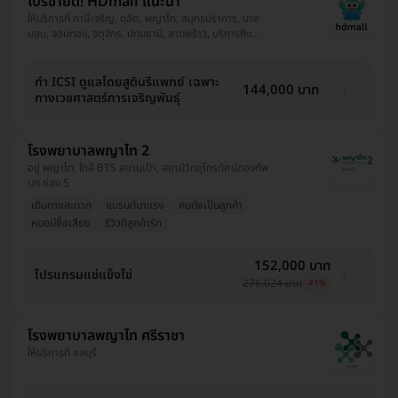
โปรขายดี! HDmall แนะนำ
ให้บริการที่ ภาษีเจริญ, ดุสิต, พญาไท, สมุทรปราการ, บาง
บอน, จอมทอง, จตุจักร, ปทุมธานี, ลาดพร้าว, บริการถึง
บ้าน, พระโขนง, ปทุมวัน, ยานนาวา, บางนา, ราชเทวี, บึงกุ่ม,
คลองเตย, คันนายาว, ตลิ่งชัน, ราษฎร์บูรณะ, หนองแขม,
บางรัก
ทำ ICSI ดูแลโดยสูตินรีแพทย์ เฉพาะ
144,000 บาท
ทางเวชศาสตร์การเจริญพันธ์ุ
โรงพยาบาลพญาไท 2
อยู่ พญาไท, ใกล้ BTS สนามเป้า, สถานีวิทยุโทรทัศน์กองทัพ
บก ช่อง 5
เดินทางสะดวก
แบรนด์มาแรง
คนดังเป็นลูกค้า
หมอมีชื่อเสียง
รีวิวดีลูกค้ารัก
152,000 บาท
โปรแกรมแช่แข็งไข่
276,024 บาท
-41%
โรงพยาบาลพญาไท ศรีราชา
ให้บริการที่ ชลบุรี