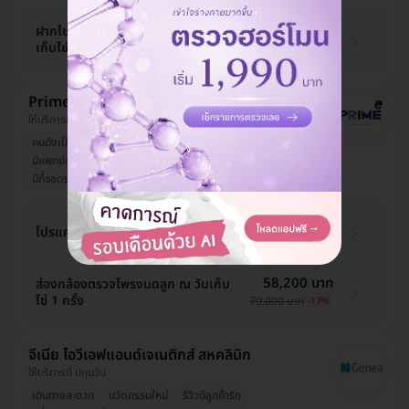
170,720 บาท
ฝากไข่ (Egg Freezing) กระตุ้นไข่
เก็บไข่ แช่แข็งไข่ 20 ฟอง 2 ปี
176,000 บาท
-3%
Prime Fertility Clinic
ให้บริการที่ พญาไท
คนดังเป็นลูกค้า
รีวิวดีลูกค้ารัก
มีแพทย์ประจำคลินิก
เลือกตรวจกับหมอ ผญ ได้
มีที่จอดรถมากกว่า 3 คัน
41,225 บาท
โปรแกรมแช่แข็งไข่ 10 ใบ ต่อ 1 ปี
50,000 บาท
-18%
58,200 บาท
ส่องกล้องตรวจโพรงมดลูก ณ วันเก็บ
ไข่ 1 ครั้ง
70,000 บาท
-17%
จีเนีย ไอวีเอฟแอนด์เจเนติกส์ สหคลินิก
ให้บริการที่ ปทุมวัน
เดินทางสะดวก
นวัตกรรมใหม่
รีวิวดีลูกค้ารัก