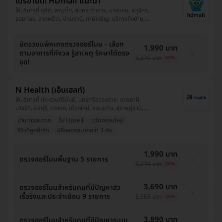
โปรขายดี! HDmall แนะนำ
ให้บริการที่ ดุสิต, พญาไท, สมุทรปราการ, บางบอน, จตุจักร,
จอมทอง, ลาดพร้าว, ปทุมธานี, ภาษีเจริญ, บริการถึงบ้าน,
พระโขนง, ปทุมวัน, ยานนาวา, บางนา, ราชเทวี, บึงกุ่ม,
คลองเตย, คันนายาว, ตลิ่งชัน, ราษฎร์บูรณะ, หนองแขม,
มัดรวมแพ็กเกจตรวจฮอร์โมน - เลือก
บางรัก
1,990 บาท
ตามอาการที่กังวล รู้สาเหตุ รักษาได้ตรง
3,270 บาท
-39%
จุด!
N Health (เอ็นเฮลท์)
ให้บริการที่ ประจวบคีรีขันธ์, นครศรีธรรมราช, อุดรธานี,
บางรัก, ชลบุรี, บางแค, เชียงใหม่, ขอนแก่น, สุราษฎ์ธานี,
เชียงราย, ปราจีนบุรี, ห้วยขวาง, พระนครศรีอยุธยา,
เดินทางสะดวก
ไม่ Upsell
นวัตกรรมใหม่
จันทบุรี, ชุมพร, สมุทรสาคร, สมุทรปราการ, บริการนอก
รีวิวดีลูกค้ารัก
มีที่จอดรถมากกว่า 3 คัน
สถานที่, สงขลา, สุพรรณบุรี, สุราษฎร์ธานี, อุบลราชธานี,
กระบี่, แพร่, นนทบุรี, พิษณุโลก, ตาก, นครสวรรค์, สระบุรี,
ปทุมธานี, ระยอง, นครราชสีมา, กาญจนบุรี, ภูเก็ต
1,990 บาท
ตรวจฮอร์โมนพื้นฐาน 5 รายการ
3,270 บาท
-39%
3,690 บาท
ตรวจฮอร์โมนสำหรับคนที่มีปัญหาสิว
เรื้อรังและประจำเดือน 9 รายการ
5,955 บาท
-38%
3,890 บาท
ตรวจฮอร์โมนสำหรับคนที่มีปัญหาระบบ