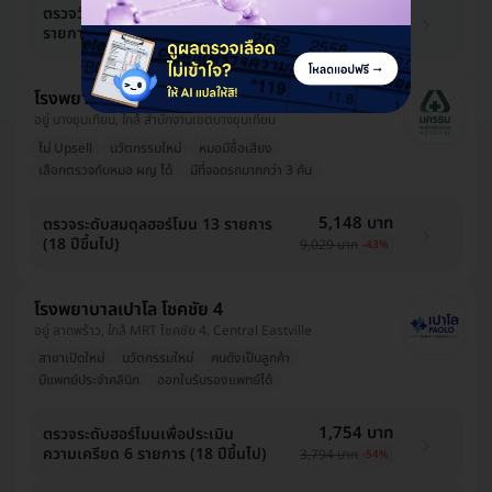
4,802 บาท
ตรวจวัดระดับฮอร์โมนเพศชาย 5
รายการ (เจาะเลือด)
6,960 บาท
-31%
โรงพยาบาลนครธน
อยู่ บางขุนเทียน, ใกล้ สำนักงานเขตบางขุนเทียน
ไม่ Upsell
นวัตกรรมใหม่
หมอมีชื่อเสียง
เลือกตรวจกับหมอ ผญ ได้
มีที่จอดรถมากกว่า 3 คัน
5,148 บาท
ตรวจระดับสมดุลฮอร์โมน 13 รายการ
(18 ปีขึ้นไป)
9,029 บาท
-43%
โรงพยาบาลเปาโล โชคชัย 4
อยู่ ลาดพร้าว, ใกล้ MRT โชคชัย 4, Central Eastville
สาขาเปิดใหม่
นวัตกรรมใหม่
คนดังเป็นลูกค้า
มีแพทย์ประจำคลินิก
ออกใบรับรองแพทย์ได้
1,754 บาท
ตรวจระดับฮอร์โมนเพื่อประเมิน
ความเครียด 6 รายการ (18 ปีขึ้นไป)
3,794 บาท
-54%