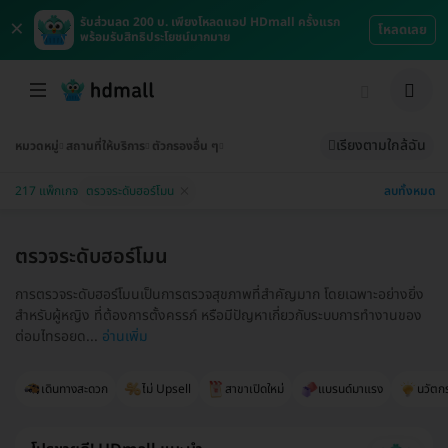
×
รับส่วนลด 200 บ. เพียงโหลดแอป HDmall ครั้งแรก
โหลดเลย
พร้อมรับสิทธิประโยชน์มากมาย
เรียงตามใกล้ฉัน
หมวดหมู่
สถานที่ให้บริการ
ตัวกรองอื่น ๆ
ลบทั้งหมด
217 แพ็กเกจ
ตรวจระดับฮอร์โมน
ตรวจระดับฮอร์โมน
การตรวจระดับฮอร์โมนเป็นการตรวจสุขภาพที่สำคัญมาก โดยเฉพาะอย่างยิ่ง
สำหรับผู้หญิง ที่ต้องการตั้งครรภ์ หรือมีปัญหาเกี่ยวกับระบบการทำงานของ
ต่อมไทรอยด...
อ่านเพิ่ม
เดินทางสะดวก
ไม่ Upsell
สาขาเปิดใหม่
แบรนด์มาแรง
นวัตก