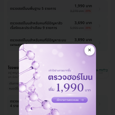
1,990 บาท
ตรวจฮอร์โมนพื้นฐาน 5 รายการ
3,270 บาท
-39%
3,690 บาท
ตรวจฮอร์โมนสำหรับคนที่มีปัญหาสิว
เรื้อรังและประจำเดือน 9 รายการ
5,955 บาท
-38%
3,890 บาท
ตรวจฮอร์โมนสำหรับคนที่มีปัญหาระบบ
เผาผลาญ 8 รายการ
5,800 บาท
-33%
×
ดูแพ็กเกจเพิ่ม
โรงพยาบาลพญาไท 2
อยู่ พญาไท, ใกล้ BTS สนามเป้า, สถานีวิทยุโทรทัศน์กองทัพ
บก ช่อง 5
เดินทางสะดวก
แบรนด์มาแรง
คนดังเป็นลูกค้า
หมอมีชื่อเสียง
รีวิวดีลูกค้ารัก
4,116 บาท
ตรวจฮอร์โมนเพื่อวิเคราะห์ความเครียด
4 รายการ (15 ปีชึ้นไป)
5,180 บาท
-21%