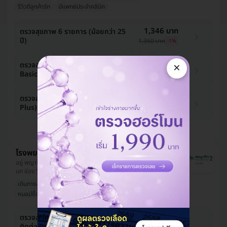
รีวิวดีลูกค้ารัก
มีแพทย์ประจำคลินิก
1,346 บาท
ตรวจสุขภาพ 6 รายการ (น้อยกว่า 25
ปี)
1,360 บาท
-1%
4,415 บาท
×
ตรวจสุขภาพ 14 รายการ (โปรแกรม A
Basic) (15 ปีขึ้นไป)
4,460 บาท
-1%
5,480 บาท
ตรวจสุขภาพ 17 รายการ (โปรแกรม A
Plus) (ผู้ชาย 15 ปีขึ้นไป)
5,535 บาท
-1%
ดูแพ็กเกจเพิ่ม
โรงพยาบาลพญาไท 2
อยู่ พญาไท, ใกล้ BTS สนามเป้า, สถานีวิทยุโทรทัศน์กองทัพ
บก ช่อง 5
เดินทางสะดวก
แบรนด์มาแรง
คนดังเป็นลูกค้า
หมอมีชื่อเสียง
รีวิวดีลูกค้ารัก
ตรวจสุขภาพ + ตรวจคัดกรองโรค
6,990 บาท
ติดต่อทางเพศสัมพันธ์ 24 รายการ