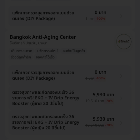
แพร่, นนทบุรี, พิษณุโลก, ตาก, นครสวรรค์, สระบุรี,
ปทุมธานี, ระยอง, นครราชสีมา, กาญจนบุรี, ภูเก็ต
0 บาท
แพ็กเกจตรวจสุขภาพออกแบบด้วย
ตนเอง (DIY Package)
1 บาท
-100%
Bangkok Anti-Aging Center
ให้บริการที่ ปทุมวัน, บางนา
เดินทางสะดวก
นวัตกรรมใหม่
คนดังเป็นลูกค้า
รีวิวดีลูกค้ารัก
จองคิวได้เร็ว
0 บาท
แพ็กเกจตรวจสุขภาพออกแบบด้วย
ตนเอง (DIY Package)
1 บาท
-100%
ตรวจสุขภาพและคัดกรองมะเร็ง 36
5,930 บาท
รายการ ฟรี! EKG + IV Drip Energy
19,510 บาท
-70%
Booster (ผู้ชาย 20 ปีขึ้นไป)
ตรวจสุขภาพและคัดกรองมะเร็ง 36
5,930 บาท
รายการ ฟรี! EKG + IV Drip Energy
19,510 บาท
-70%
Booster (ผู้หญิง 20 ปีขึ้นไป)