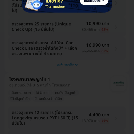
(โปรแกรม Authentic U) (15 ปีขึ้น
15,500 บาท
-52%
ไป)
10,990 บาท
ตรวจสุขภาพ 25 รายการ (Unique
Check Up) (15 ปีขึ้นไป)
30,465 บาท
-62%
ตรวจสุขภาพโปรแกรม All You Can
16,990 บาท
Check Lite (ตรวจซ้ำได้ทั้งปี* + เลือก
56,265 บาท
-67%
ตรวจเฉพาะทางได้ 4 รายการ)
ดูแพ็กเกจเพิ่ม
โรงพยาบาลพญาไท 1
อยู่ ราชเทวี, ใกล้ BTS พญาไท, โรงแรมอครา
เดินทางสะดวก
ไม่ Upsell
คนดังเป็นลูกค้า
รีวิวดีลูกค้ารัก
มีแพทย์ประจำคลินิก
ตรวจสุขภาพ 12 รายการ (โปรแกรม
4,490 บาท
Longevity ครบรอบ PYT1 50 ปี) (15
13,970 บาท
-66%
ปีขึ้นไป)