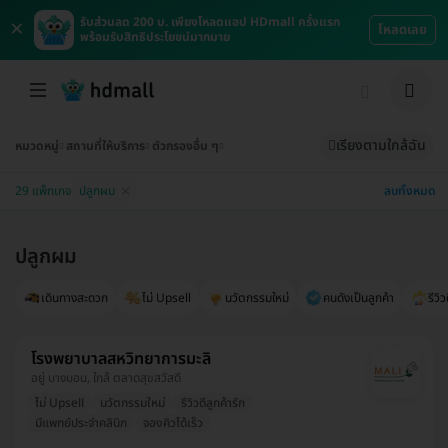
×
รับส่วนลด 200 บ. เพียงโหลดแอป HDmall ครั้งแรก
โหลดเลย
พร้อมรับสิทธิประโยชน์มากมาย
เรียงตามใกล้ฉัน
หมวดหมู่
สถานที่ให้บริการ
ตัวกรองอื่น ๆ
ลบทั้งหมด
29 แพ็กเกจ
ปลูกผม
ปลูกผม
เดินทางสะดวก
ไม่ Upsell
นวัตกรรมใหม่
คนดังเป็นลูกค้า
รีวิว
โรงพยาบาลสหวิทยาการมะลิ
อยู่ บางบอน, ใกล้ ตลาดสุขสวัสดี
ไม่ Upsell
นวัตกรรมใหม่
รีวิวดีลูกค้ารัก
มีแพทย์ประจำคลินิก
จองคิวได้เร็ว