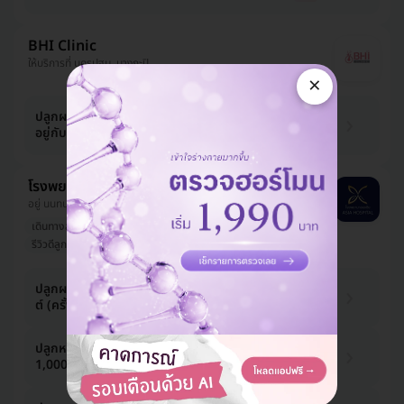
BHI Clinic
ให้บริการที่ นครปฐม, บางกะปิ
×
96 บาท
ปลูกผมเทคนิค FUE จำนวนกราฟต์ขึ้น
/กราฟต์
อยู่กับแพทย์ประเมิน
120 บาท
-20%
โรงพยาบาลเอเซีย
อยู่ นนทบุรี, ใกล้ แกรนด์โฮม สาขารัตนาธิเบศร์
เดินทางสะดวก
ไม่ Upsell
คนดังเป็นลูกค้า
รีวิวดีลูกค้ารัก
มีแพทย์ประจำคลินิก
28,130 บาท
ปลูกผม ด้วยเทคนิค FUE 1,000 กราฟ
ต์ (ครั้งแรก)
29,000 บาท
-3%
47,530 บาท
ปลูกหนวด ด้วยเทคนิค FUE 800-
1,000 กราฟต์ (ครั้งแรก)
49,000 บาท
-3%