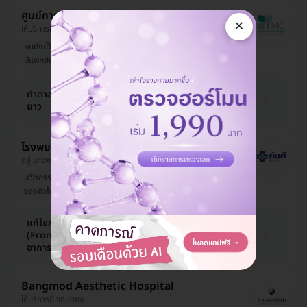
ศูนย์การแพทย์ธนบุรี
×
ให้บริการที่ บางกอกใหญ่
คนดังเป็นลูกค้า
รีวิวดีลูกค้ารัก
มีแพทย์ประจำคลินิก
33,250 บาท
ทำตาสองชั้น เทคนิคกรีดสั้นหรือกรีด
ยาว
35,000 บาท
-5%
โรงพยาบาลยันฮี
อยู่ บางพลัด, ใกล้ MRT บางอ้อ, คลองมอญ
นวัตกรรมใหม่
คนดังเป็นลูกค้า
หมอมีชื่อเสียง
จองคิวได้เร็ว
ออกใบรับรองแพทย์ได้
แก้ไขภาวะกล้ามเนื้อตาอ่อนแรง
50,500 บาท
(Frontalis op.) 2 ข้าง สำหรับผู้ที่มี
อาการมาก
Bangmod Aesthetic Hospital
ให้บริการที่ จอมทอง