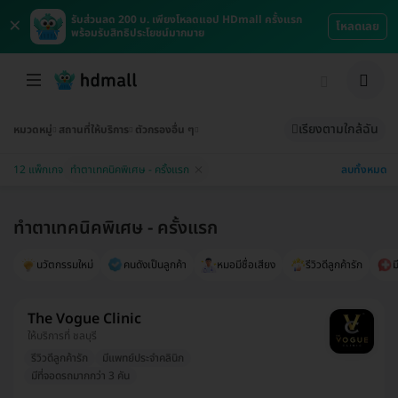
×
รับส่วนลด 200 บ. เพียงโหลดแอป HDmall ครั้งแรก
โหลดเลย
พร้อมรับสิทธิประโยชน์มากมาย
เรียงตามใกล้ฉัน
หมวดหมู่
สถานที่ให้บริการ
ตัวกรองอื่น ๆ
ลบทั้งหมด
12 แพ็กเกจ
ทำตาเทคนิคพิเศษ - ครั้งแรก
ทำตาเทคนิคพิเศษ - ครั้งแรก
นวัตกรรมใหม่
คนดังเป็นลูกค้า
หมอมีชื่อเสียง
รีวิวดีลูกค้ารัก
ม
The Vogue Clinic
ให้บริการที่ ชลบุรี
รีวิวดีลูกค้ารัก
มีแพทย์ประจำคลินิก
มีที่จอดรถมากกว่า 3 คัน