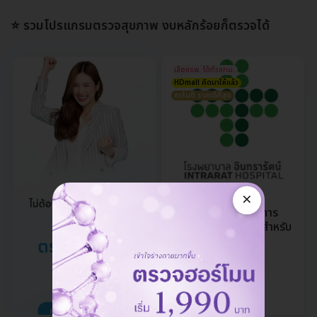
⭐️ รวมโปรแกรมตรวจสุขภาพ งบหลักร้อยก็ตรวจได้
เลือกรพ. ได้ทั่วกทม.
HDmall คัดมาให้แล้ว
การันตี ราคาดีที่สุด
×
ตรวจสุขภาพ 66 รายการ
โปรแกรม Advance สำหรับ
ผู้หญิงอายุ 35 ปีขึ้นไป
11,599 บาท
27,617 บาท
ประหยัด 57%