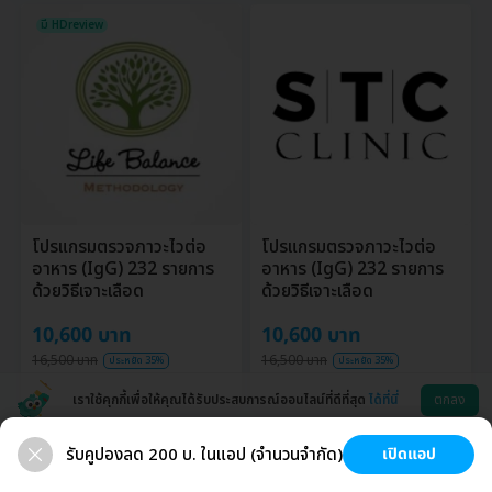
มี HDreview
โปรแกรมตรวจภาวะไวต่อ
โปรแกรมตรวจภาวะไวต่อ
อาหาร (IgG) 232 รายการ
อาหาร (IgG) 232 รายการ
ด้วยวิธีเจาะเลือด
ด้วยวิธีเจาะเลือด
10,600 บาท
10,600 บาท
16,500 บาท
16,500 บาท
ประหยัด 35%
ประหยัด 35%
เราใช้คุกกี้เพื่อให้คุณได้รับประสบการณ์ออนไลน์ที่ดีที่สุด
ได้ที่นี่
ตกลง
ใส่โค้ดลดเพิ่ม
ใส่โค้ดลดเพิ่ม
รับคูปองลด 200 บ. ในแอป (จำนวนจำกัด)
เปิดแอป
โอนจ่ายลดเพิ่ม 200 บ.
โอนจ่ายลดเพิ่ม 200 บ.
สุขภาพ
ทำฟัน
ความงาม
ผ่าตัด
ช่วยเหลือ
โหลดแอพ
มี HDreview
มี HDreview