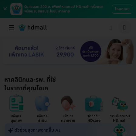
×
รับส่วนลด 200 บ. เพียงโหลดแอป HDmall ครั้งแรก
โหลดเลย
พร้อมรับสิทธิประโยชน์มากมาย
หาคลินิกและรพ. ที่ใช่
ในราคาที่คุณโอเค
แพ็กเกจ
แพ็กเกจ
แพ็กเกจ
ผ่าตัดกับ
ดาวน์โหลดแอป
สุขภาพ
ทำฟัน
ความงาม
HDcare
HDmall
ตัวช่วยสุขภาพจากจิ๊บ AI