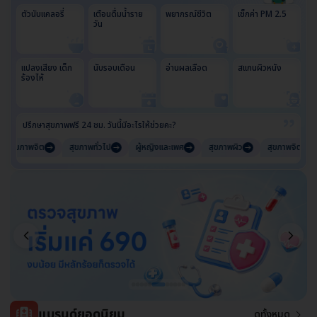
ตัวนับแคลอรี่
เตือนดื่มน้ำราย
พยากรณ์ชีวิต
เช็กค่า PM 2.5
วัน
แปลงเสียง เด็ก
นับรอบเดือน
อ่านผลเลือด
สเเกนผิวหนัง
ร้องไห้
ปรึกษาสุขภาพฟรี 24 ชม. วันนี้มีอะไรให้ช่วยคะ?
ขภาพจิต
สุขภาพทั่วไป
ผู้หญิงและเพศ
สุขภาพผิว
สุขภาพจิต
แบรนด์ยอดนิยม
ดูทั้งหมด