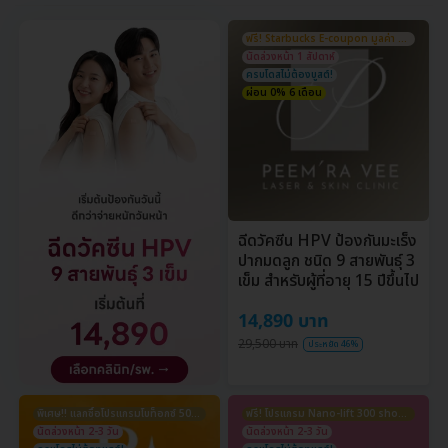
ฟรี! Starbucks E-coupon มูลค่า 300 บ.
นัดล่วงหน้า 1 สัปดาห์
ครบโดสไม่ต้องบูสต์!
ผ่อน 0% 6 เดือน
ฉีดวัคซีน HPV ป้องกันมะเร็ง
ปากมดลูก ชนิด 9 สายพันธุ์ 3
เข็ม สำหรับผู้ที่อายุ 15 ปีขึ้นไป
14,890 บาท
29,500 บาท
ประหยัด 46%
พิเศษ!! แลกซื้อโปรแกรมโบท็อกซ์ 50 U 1,900 บ.
ฟรี! โปรแกรม Nano-lift 300 shots 4,999 บ.
นัดล่วงหน้า 2-3 วัน
นัดล่วงหน้า 2-3 วัน