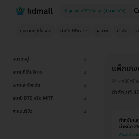
ดูหมวดหมู่ทั้งหมด
ผ่าตัด HDcare
สุขภาพ
ทำฟัน
ค
หมวดหมู่
แพ็กเกจด
สถานที่ให้บริการ
🐶 หาคลินิกรักษ
เขตและจังหวัด
กำลังโชว์ 4
สถานี BTS หรือ MRT
คะแนนรีวิว
ทำหมันและ
น้ำหนัก 2
Allpet Anim