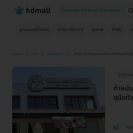
ดูหมวดหมู่ทั้งหมด
ผ่าตัด HDcare
สุขภาพ
ทำฟัน
ค
หน้าแรก
Pet
ทำหมันสุนัข
ทำหมันและฝากดูแลจนตัดไหม สำหรับสุนัขตัวผู้
มี HDrevi
ทำหมัน
สุนัขตั
Allp