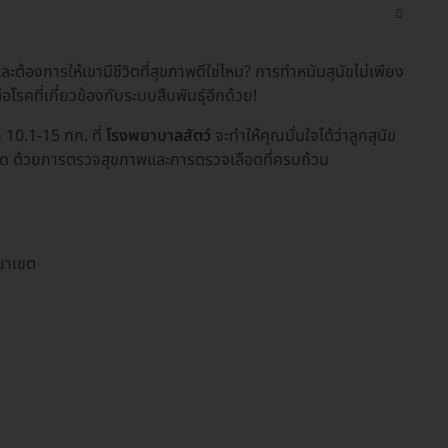
ต้องการให้เขามีชีวิตที่สุขภาพดีใช่ไหม? การทำหมันสุนัขไม่เพียง
อโรคที่เกี่ยวข้องกับระบบสืบพันธุ์อีกด้วย!
ก 10.1-15 กก. ที่
โรงพยาบาลสัตว์
จะทำให้คุณมั่นใจได้ว่าลูกสุนัข
าตัด ด้วยการตรวจสุขภาพและการตรวจเลือดที่ครบถ้วน
าณาเขต