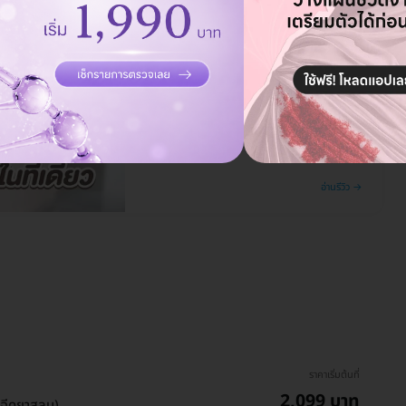
รีวิว โรงพยาบาลสัตว์ออลเพ็ท รักษา
ค้างคืน ฝากเลี้ยง ครบจบในที่เดียว
อ่านรีวิว →
ราคาเริ่มต้นที่
2,099 บาท
 (ฉีดยาสลบ)