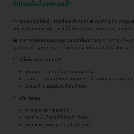
ทำไมคนอื่นซื้อแพ็กเกจนี้?
🐶
ทำหมันสุนัขตัวผู้: ทางเลือกเพื่อสุขภาพ!
คุณรักสุนัขของคุณและ
แต่ช่วยป้องกันการตั้งครรภ์ที่ไม่พึงประสงค์ แต่ยังลดความเสี่ยงต่
🏥
บริการทำหมันและฝากดูแลจนตัดไหม
สำหรับสุนัขตัวผู้ น้ำหนั
ของคุณจะได้รับการดูแลอย่างเต็มที่ตั้งแต่ก่อนจนถึงหลังการผ่
💡
ทำไมต้องทำหมันสุนัข?
ลดความเสี่ยงจากโรคอัณฑะและมะเร็ง
ช่วยพฤติกรรมที่ไม่พึงประสงค์ เช่น การทำเครื่องหมายอ
ช่วยลดจำนวนสุนัขจรจัดในสังคม
💊
บริการรวม:
ตรวจสุขภาพก่อนผ่าตัด
การทำหมันด้วยวิธีที่มีประสิทธิภาพ
การดูแลหลังการผ่าตัดอย่างใกล้ชิด