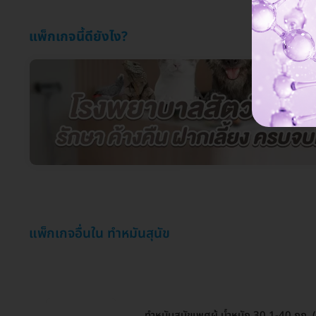
แพ็กเกจนี้ดียังไง?
แพ็กเกจอื่นใน ทำหมันสุนัข
ทำหมันสุนัขเพศผู้ น้ำหนัก 30.1-40 กก.