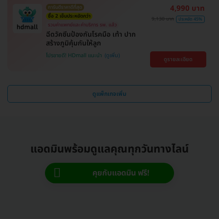
4,990 บาท
การันตีราคาดีที่สุด
ซื้อ 2 เข็มประหยัดกว่า
9,130 บาท
ประหยัด 45%
รวมค่าแพทย์และค่าบริการ รพ. แล้ว
ฉีดวัคซีนป้องกันโรคมือ เท้า ปาก
สร้างภูมิคุ้มกันให้ลูก
โปรขายดี! HDmall แนะนำ
ดูรายละเอียด
ดูแพ็กเกจเพิ่ม
แอดมินพร้อมดูแลคุณทุกวันทางไลน์
คุยกับแอดมิน ฟรี!