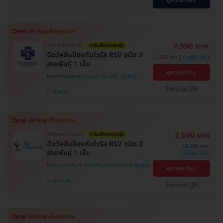
ดูรายละเอียด
7,590 บาท
HDmall แนะนำ
การันตีราคาสุดคุ้ม
ฉีดวัคซีนป้องกันไวรัส RSV ชนิด 2
9,200 บาท
ประหยัด 15%
สายพันธ์ุ 1 เข็ม
ดูรายละเอียด
โรงพยาบาลเกษมราษฎร์ ปทุมธานี
จ่ายด้วย QR
ปทุมธานี
7,590 บาท
HDmall แนะนำ
การันตีราคาสุดคุ้ม
ฉีดวัคซีนป้องกันไวรัส RSV ชนิด 2
10,380 บาท
สายพันธ์ุ 1 เข็ม
ประหยัด 25%
โรงพยาบาลวิมุต-เทพธารินทร์ พระราม 4
ดูรายละเอียด
คลองเตย
จ่ายด้วย QR