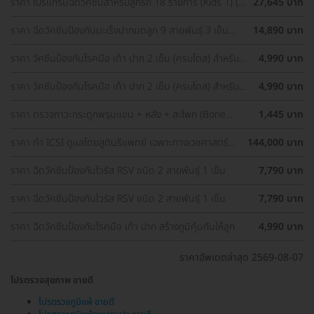
ราคา โปรแกรมฉีดวัคซีนสำหรับลูกรัก 18 รายการ (Kids 1) (2
27,645 บาท
เดือน-1 ปี 6 เดือน)
ราคา ฉีดวัคซีนป้องกันมะเร็งปากมดลูก 9 สายพันธุ์ 3 เข็ม
14,890 บาท
สำหรับผู้ที่มีอายุ 15 ปีขึ้น ราคาพิเศษ
ราคา วัคซีนป้องกันโรคมือ เท้า ปาก 2 เข็ม (ครบโดส) สำหรับ
4,990 บาท
เด็กอายุ 6 เดือน-5 ปี
ราคา วัคซีนป้องกันโรคมือ เท้า ปาก 2 เข็ม (ครบโดส) สำหรับ
4,990 บาท
เด็กอายุ 6 เดือน-5 ปี
ราคา ตรวจภาวะกระดูกพรุนแขน + หลัง + สะโพก (Bone
1,445 บาท
Density 3 Parts) ด้วยเครื่อง DEXA Scan (40 ปีขึ้นไป)
ราคา ทำ ICSI ดูแลโดยสูตินรีแพทย์ เฉพาะทางเวชศาสตร์
144,000 บาท
การเจริญพันธ์ุ
ราคา ฉีดวัคซีนป้องกันไวรัส RSV ชนิด 2 สายพันธ์ุ 1 เข็ม
7,790 บาท
ราคา ฉีดวัคซีนป้องกันไวรัส RSV ชนิด 2 สายพันธ์ุ 1 เข็ม
7,790 บาท
ราคา ฉีดวัคซีนป้องกันโรคมือ เท้า ปาก สร้างภูมิคุ้มกันให้ลูก
4,990 บาท
ราคาอัพเดตล่าสุด 2569-08-07
โปรตรวจสุขภาพ ขายดี
โปรตรวจภูมิแพ้ ขายดี