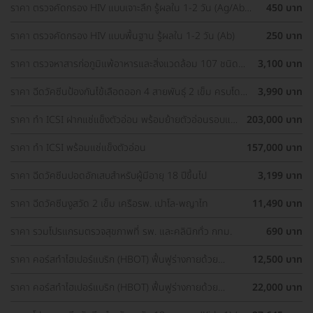
ราคา ตรวจคัดกรอง HIV แบบเจาะลึก รู้ผลใน 1-2 วัน (Ag/Ab
450 บาท
Combo)
ราคา ตรวจคัดกรอง HIV แบบพื้นฐาน รู้ผลใน 1-2 วัน (Ab)
250 บาท
ราคา ตรวจหาสารก่อภูมิแพ้อาหารและสิ่งแวดล้อม 107 ชนิด
3,100 บาท
(IgE Test) ด้วยวิธีเจาะเลือด
ราคา ฉีดวัคซีนป้องกันไข้เลือดออก 4 สายพันธุ์ 2 เข็ม ครบโดส
3,990 บาท
(15-60 ปี)
ราคา ทำ ICSI ฝากแช่แข็งตัวอ่อน พร้อมย้ายตัวอ่อนรอบแช่
203,000 บาท
แข็ง 1 ครั้ง
ราคา ทำ ICSI พร้อมแช่แข็งตัวอ่อน
157,000 บาท
ราคา ฉีดวัคซีนปอดอักเสบสำหรับผู้มีอายุ 18 ปีขึ้นไป
3,199 บาท
ราคา ฉีดวัคซีนงูสวัด 2 เข็ม เครือรพ. เปาโล-พญาไท
11,490 บาท
ราคา รวมโปรแกรมตรวจสุขภาพที่ รพ. และคลินิกทั่ว กทม.
690 บาท
ราคา คอร์สทำไฮเปอร์แบริก (HBOT) ฟื้นฟูร่างกายด้วย
12,500 บาท
ออกซิเจนบริสุทธิ์ 60 นาที 10 ครั้ง
ราคา คอร์สทำไฮเปอร์แบริก (HBOT) ฟื้นฟูร่างกายด้วย
22,000 บาท
ออกซิเจนบริสุทธิ์ 90 นาที 10 ครั้ง