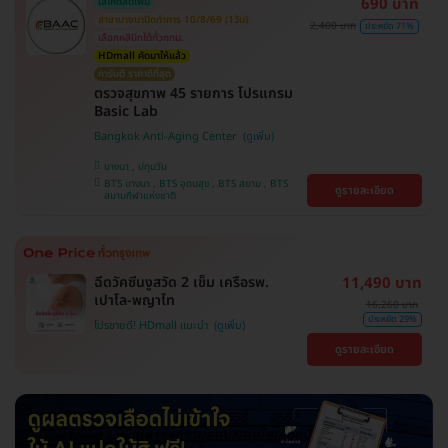
690 บาท
ใส่โค้ดลดเพิ่ม
สาขาบางนาปิดทำการ 10/8/69 (1วัน)
2,400 บาท
ประหยัด 71%
เลือกคลินิกได้ทั่วกทม.
HDmall คัดมาให้แล้ว
การันตี ราคาดีที่สุด
ตรวจสุขภาพ 45 รายการ โปรแกรม
Basic Lab
Bangkok Anti-Aging Center
บางนา , ปทุมวัน
BTS บางนา , BTS อุดมสุข , BTS สยาม , BTS
ดูรายละเอียด
สนามกีฬาแห่งชาติ
ฉีดวัคซีนงูสวัด 2 เข็ม เครือรพ.
11,490 บาท
เปาโล-พญาไท
16,260 บาท
ประหยัด 29%
โปรขายดี! HDmall แนะนำ
ดูรายละเอียด