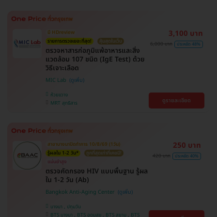
3,100 บาท
มี HDreview
รายการตรวจเยอะที่สุด!
คุ้มสุดในเว็บ
6,000 บาท
ประหยัด 48%
ตรวจหาสารก่อภูมิแพ้อาหารและสิ่ง
แวดล้อม 107 ชนิด (IgE Test) ด้วย
วิธีเจาะเลือด
MIC Lab
ห้วยขวาง
ดูรายละเอียด
MRT สุทธิสาร
250 บาท
สาขาบางนาปิดทำการ 10/8/69 (1วัน)
รู้ผลใน 1-2 วัน*
ถูกที่สุดเท่าที่เคยมี!
420 บาท
ประหยัด 40%
แม่นยำสูง
ตรวจคัดกรอง HIV แบบพื้นฐาน รู้ผล
ใน 1-2 วัน (Ab)
Bangkok Anti-Aging Center
บางนา , ปทุมวัน
BTS บางนา , BTS อุดมสุข , BTS สยาม , BTS