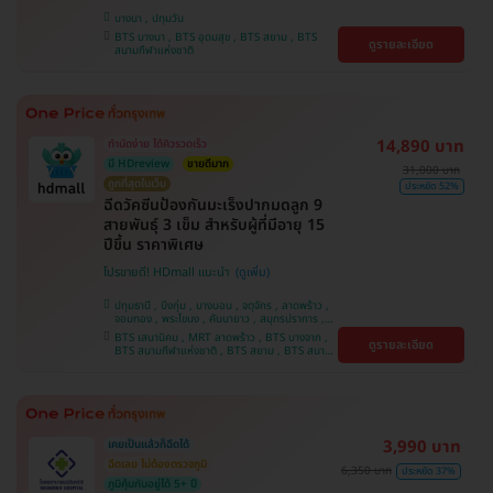
บางนา , ปทุมวัน
BTS บางนา , BTS อุดมสุข , BTS สยาม , BTS
ดูรายละเอียด
สนามกีฬาแห่งชาติ
14,890 บาท
ทำนัดง่าย ได้คิวรวดเร็ว
มี HDreview
ขายดีมาก
31,000 บาท
ถูกที่สุดในเว็บ
ประหยัด 52%
ฉีดวัคซีนป้องกันมะเร็งปากมดลูก 9
สายพันธุ์ 3 เข็ม สำหรับผู้ที่มีอายุ 15
ปีขึ้น ราคาพิเศษ
โปรขายดี! HDmall แนะนำ
ปทุมธานี , บึงกุ่ม , บางบอน , จตุจักร , ลาดพร้าว ,
จอมทอง , พระโขนง , คันนายาว , สมุทรปราการ ,
ปทุมวัน , พญาไท , หนองแขม , บางรัก ,
BTS เสนานิคม , MRT ลาดพร้าว , BTS บางจาก ,
ดูรายละเอียด
ราษฎร์บูรณะ , ภาษีเจริญ , ราชเทวี , บริการถึงบ้าน ,
BTS สนามกีฬาแห่งชาติ , BTS สยาม , BTS สนาม
บางนา , ตลิ่งชัน , คลองเตย
เป้า , BTS บางหว้า , MRT บางไผ่ , MRT บางหว้า ,
BTS พญาไท , BTS ปุณณวิถี , BTS อุดมสุข , BTS
บางนา , BTS สะพานควาย , BTS ศรีนครินทร์
3,990 บาท
เคยเป็นแล้วก็ฉีดได้
ฉีดเลย ไม่ต้องตรวจภูมิ
6,350 บาท
ประหยัด 37%
ภูมิคุ้มกันอยู่ได้ 5+ ปี