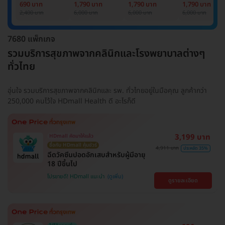
Basic Lab
Basic Lab +
Basic Lab +
Basic Lab +
690 บาท
1,790 บาท
1,790 บาท
1,790 บาท
Cancer Marker
Cancer Marker
Cancer Marke
2,400 บาท
6,000 บาท
6,000 บาท
6,000 บาท
(ผู้ชาย)
7680 แพ็กเกจ
รวมบริการสุขภาพจากคลินิกและโรงพยาบาลต่างๆ
ทั่วไทย
อุ่นใจ รวมบริการสุขภาพจากคลินิกและ รพ. ทั่วไทยอยู่ในมือคุณ ลูกค้ากว่า
250,000 คนไว้ใจ HDmall Health ดี อะไรก็ดี
3,199 บาท
HDmall คัดมาให้แล้ว
ซื้อกับ HDmall คุ้มชัวร์
4,911 บาท
ประหยัด 35%
ฉีดวัคซีนปอดอักเสบสำหรับผู้มีอายุ
18 ปีขึ้นไป
โปรขายดี! HDmall แนะนำ
ดูรายละเอียด