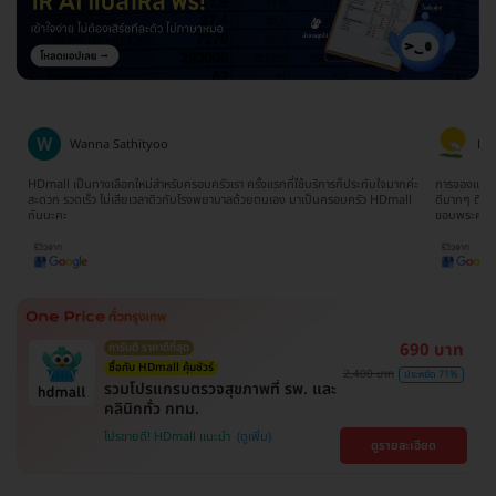
Ratima Choodej
จมากค่ะ
การจองแพ็คเกจเข้าใจง่ายมากๆไม่ยุ่งยากเลยค่ะ ทีมงานน้องจิ๊บให้บริการประสานงาน
จองตอนห
Dmall
ดีมากๆ ติดต่อและสอบถามให้ข้อมูลรวดเร็วทันใจ ประทับใจมากๆจริงๆค่ะ
ยากเลย 
ขอบพระคุณนะคะ
690 บาท
การันตี ราคาดีที่สุด
ซื้อกับ HDmall คุ้มชัวร์
2,400 บาท
ประหยัด 71%
รวมโปรแกรมตรวจสุขภาพที่ รพ. และ
คลินิกทั่ว กทม.
โปรขายดี! HDmall แนะนำ
ดูรายละเอียด