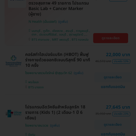
ตรวจสุขภาพ 49 รายการ โปรแกรม
Basic Lab + Cancer Marker
(ผู้ชาย)
N Health (เอ็นเฮลท์)
นนทบุรี , ภูเก็ต , เชียงราย , สระบุรี , กาญจนบุรี ,
ตาก , ประจวบคีรีขันธ์ , ชลบุรี , สุราษฎร์ธานี ,
ดูรายละเอียด
บางรัก , นครสวรรค์ , บางแค , ห้วยขวาง , สงขลา ,
BTS ศาลาแดง , MRT เพชรบุรี , BTS ทองหล่อ
ปทุมธานี , สมุทรปราการ , สมุทรสาคร , ชุมพร ,
นครราชสีมา , สุพรรณบุรี , ขอนแก่น , แพร่ ,
นครศรีธรรมราช , เชียงใหม่ , พิษณุโลก , ระยอง ,
จันทบุรี , อุบลราชธานี , พระนครศรีอยุธยา , สุราษฎ์
คอร์สทำไฮเปอร์แบริก (HBOT) ฟื้นฟู
22,000 บาท
ธานี , อุดรธานี , ปราจีนบุรี , กระบี่
ร่างกายด้วยออกซิเจนบริสุทธิ์ 90 นาที
46,572 บาท
ประหยัด 53%
10 ครั้ง
โรงพยาบาลรวมใจรักษ์ @สุขุมวิท 62
ดูรายละเอียด
พระโขนง
แชทกับแอดมิน
BTS บางจาก
โปรแกรมฉีดวัคซีนสำหรับลูกรัก 18
27,645 บาท
รายการ (Kids 1) (2 เดือน-1 ปี 6
35,950 บาท
ประหยัด 23%
เดือน)
ดูรายละเอียด
โรงพยาบาลนวเวช
แชทกับแอดมิน
บึงกุ่ม