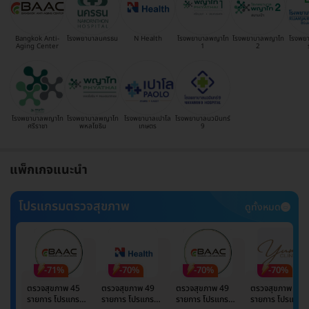
Bangkok Anti-
โรงพยาบาลนครธน
N Health
โรงพยาบาลพญาไท
โรงพยาบาลพญาไท
โรงพย
Aging Center
1
2
โรงพยาบาลพญาไท
โรงพยาบาลพญาไท
โรงพยาบาลเปาโล
โรงพยาบาลนวมินทร์
ศรีราชา
พหลโยธิน
เกษตร
9
แพ็กเกจแนะนำ
โปรแกรมตรวจสุขภาพ
ดูทั้งหมด
-71%
-70%
-70%
-70%
ตรวจสุขภาพ 45
ตรวจสุขภาพ 49
ตรวจสุขภาพ 49
ตรวจสุขภาพ 49
รายการ โปรแกรม
รายการ โปรแกรม
รายการ โปรแกรม
รายการ โปรแกรม