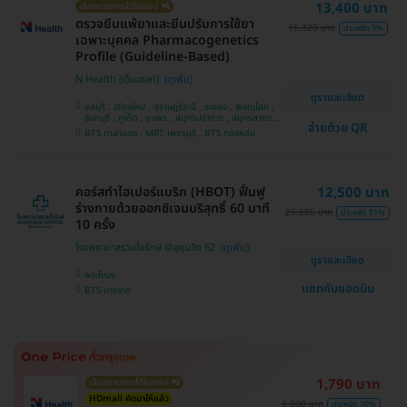
13,400 บาท
เลือกรายการได้ในแอป 📲
ตรวจยีนแพ้ยาและยีนปรับการใช้ยา
15,320 บาท
ประหยัด 9%
เฉพาะบุคคล Pharmacogenetics
Profile (Guideline-Based)
N Health (เอ็นเฮลท์)
ดูรายละเอียด
ชลบุรี , เชียงใหม่ , สุราษฎร์ธานี , ระยอง , พิษณุโลก ,
จันทบุรี , ภูเก็ต , ชุมพร , สมุทรปราการ , สมุทรสาคร ,
จ่ายด้วย QR
นครราชสีมา , สุพรรณบุรี , ขอนแก่น , ปราจีนบุรี ,
BTS ศาลาแดง , MRT เพชรบุรี , BTS ทองหล่อ
ปทุมธานี , กาญจนบุรี , บางรัก , กระบี่ , เชียงราย ,
แพร่ , อุดรธานี , นครศรีธรรมราช , นนทบุรี ,
นครสวรรค์ , อุบลราชธานี , บางแค , สระบุรี , ห้วยขวาง
, สงขลา , ตาก , สุราษฎ์ธานี , ประจวบคีรีขันธ์ ,
พระนครศรีอยุธยา
คอร์สทำไฮเปอร์แบริก (HBOT) ฟื้นฟู
12,500 บาท
ร่างกายด้วยออกซิเจนบริสุทธิ์ 60 นาที
25,685 บาท
ประหยัด 51%
10 ครั้ง
โรงพยาบาลรวมใจรักษ์ @สุขุมวิท 62
ดูรายละเอียด
พระโขนง
แชทกับแอดมิน
BTS บางจาก
1,790 บาท
เลือกรายการได้ในแอป 📲
HDmall คัดมาให้แล้ว
6,000 บาท
ประหยัด 70%