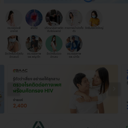
ตรวจภูมิแพ้
ฝากไข่
ปรึกษาสุขภาพจิต
กายภาพบำบัดทั้ง
วัคซีนไข้หวัดใหญ่
อากาศ
กับจิตแพทย์
ตัว
ฉีดวัคซีนไวรัสตับ
ตรวจสุขภาพ
ฉีดวัคซีนปอด
ตรวจสุขภาพ
อักเสบบี
รพ.พญาไท
อักเสบ
รพ.เปาโล