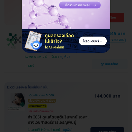
ปี
โรงพยาบาลศรีสวรรค์ ราชพฤกษ์
ดูรายละเอียด
ตลิ่งชัน
1,445 บาท
ราคาพิเศษถึง 16 ส.ค. เท่านั้น
ตรวจภาวะกระดูกพรุนแขน + หลัง +
4,770 บาท
ประหยัด 70%
สะโพก (Bone Density 3 Parts) ด้วย
เครื่อง DEXA Scan (40 ปีขึ้นไป)
โรงพยาบาลพญาไท ศรีราชา
ดูรายละเอียด
ชลบุรี
144,000 บาท
เดือนสิงหาลด 5,000
ผ่อน 0% นาน 6 เดือน
ปรึกษาหมอฟรี
ประหยัดได้หลายหมื่น
ทำ ICSI ดูแลโดยสูตินรีแพทย์ เฉพาะ
ทางเวชศาสตร์การเจริญพันธ์ุ
โปรขายดี! HDmall แนะนำ