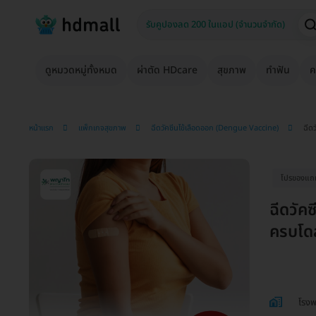
ดูหมวดหมู่ทั้งหมด
ผ่าตัด HDcare
สุขภาพ
ทำฟัน
ค
หน้าแรก
แพ็กเกจสุขภาพ
ฉีดวัคซีนไข้เลือดออก (Dengue Vaccine)
ฉีดว
โปรของแถมถ
ฉีดวัคซ
ครบโดส 
โรง