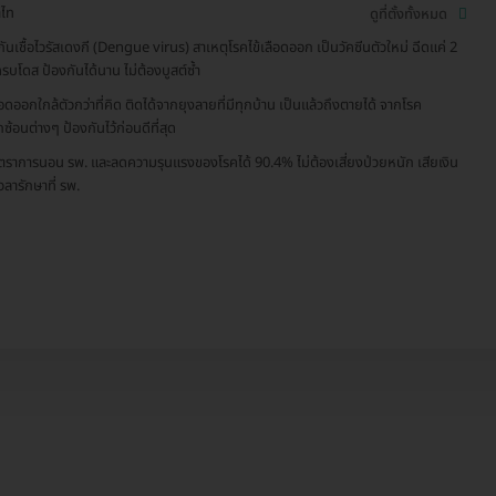
ไท
ดูที่ตั้งทั้งหมด
กันเชื้อไวรัสเดงกี (Dengue virus) สาเหตุโรคไข้เลือดออก เป็นวัคซีนตัวใหม่ ฉีดแค่ 2
ครบโดส ป้องกันได้นาน ไม่ต้องบูสต์ซ้ำ
ลือดออกใกล้ตัวกว่าที่คิด ติดได้จากยุงลายที่มีทุกบ้าน เป็นแล้วถึงตายได้ จากโรค
ซ้อนต่างๆ ป้องกันไว้ก่อนดีที่สุด
ตราการนอน รพ. และลดความรุนแรงของโรคได้ 90.4% ไม่ต้องเสี่ยงป่วยหนัก เสียเงิน
วลารักษาที่ รพ.