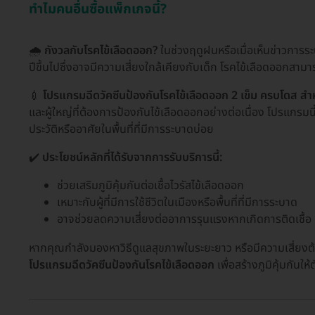
ทำไมคนอื่นซื้อแพ็กเกจนี้?
🌧️
กังวลกับโรคไข้เลือดออก?
ในช่วงฤดูฝนหรือเมื่อเห็นข่าวการร
ปีขึ้นไปซึ่งอาจมีความเสี่ยงใกล้เคียงกับเด็ก โรคไข้เลือดออกสา
💉
โปรแกรมฉีดวัคซีนป้องกันโรคไข้เลือดออก 2 เข็ม ครบโดส สำหรับ
และผู้ใหญ่ที่ต้องการป้องกันไข้เลือดออกอย่างต่อเนื่อง โปรแกรมนี้
ประวัติหรืออาศัยในพื้นที่ที่มีการระบาดบ่อย
✔️
ประโยชน์หลักที่ได้รับจากการรับบริการนี้:
ช่วยเสริมภูมิคุ้มกันต่อเชื้อไวรัสไข้เลือดออก
เหมาะกับผู้ที่มีการใช้ชีวิตในเมืองหรือพื้นที่ที่มีการระบาด
อาจช่วยลดความเสี่ยงต่ออาการรุนแรงหากเกิดการติดเชื้อ
หากคุณกำลังมองหาวิธีดูแลสุขภาพในระยะยาว หรือมีความเสี่ยงต้
โปรแกรมฉีดวัคซีนป้องกันโรคไข้เลือดออก
เพื่อสร้างภูมิคุ้มกันใ