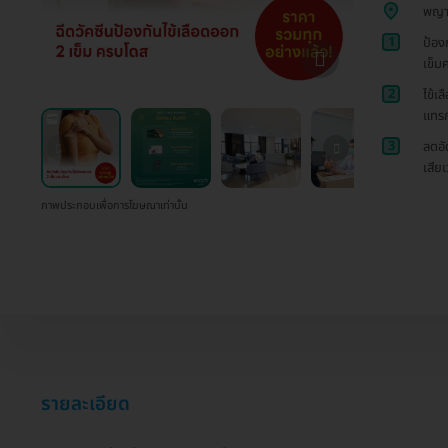
พญา
1
ป้อง
เข็ม
2
ไข้เ
แทรก
3
ลดอั
เสียเ
ภาพประกอบเพื่อการโฆษณาเท่านั้น
รายละเอียด