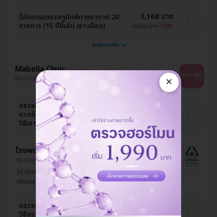
3,168 บาท
โปรแกรมตรวจภูมิแพ้ทางอากาศ 20
รายการ (15 ปีขึ้นไป เจาะเลือด)
3,600 บาท
-12%
ดูแพ็กเกจเพิ่ม
Mabella Clinic
×
ให้บริการที่ จตุจักร, บางกอกใหญ่, สาทร, ปทุมวัน
ตรวจหาสารก่อภูมิแพ้อาหารและสิ่ง
3,100 บาท
แวดล้อม 107 ชนิด (IgE Test) ด้วย
6,000 บาท
-48%
วิธีเจาะเลือด
โรงพยาบาลนครธน
อยู่ บางขุนเทียน, ใกล้ สำนักงานเขตบางขุนเทียน
ไม่ Upsell
นวัตกรรมใหม่
หมอมีชื่อเสียง
เลือกตรวจกับหมอ ผญ ได้
มีที่จอดรถมากกว่า 3 คัน
1,881 บาท
ตรวจภูมิแพ้อากาศ 20 รายการ ด้วย
วิธีตรวจเลือด (6 เดือนขึ้นไป)
2,709 บาท
-31%