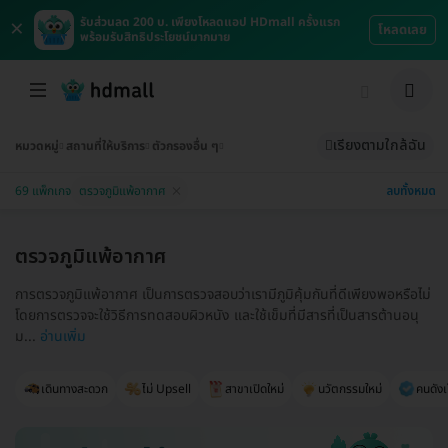
×
รับส่วนลด 200 บ. เพียงโหลดแอป HDmall ครั้งแรก
โหลดเลย
พร้อมรับสิทธิประโยชน์มากมาย
เรียงตามใกล้ฉัน
หมวดหมู่
สถานที่ให้บริการ
ตัวกรองอื่น ๆ
ลบทั้งหมด
69 แพ็กเกจ
ตรวจภูมิแพ้อากาศ
ตรวจภูมิแพ้อากาศ
การตรวจภูมิแพ้อากาศ เป็นการตรวจสอบว่าเรามีภูมิคุ้มกันที่ดีเพียงพอหรือไม่
โดยการตรวจจะใช้วิธีการทดสอบผิวหนัง และใช้เข็มที่มีสารที่เป็นสารต้านอนุ
ม...
อ่านเพิ่ม
เดินทางสะดวก
ไม่ Upsell
สาขาเปิดใหม่
นวัตกรรมใหม่
คนดังเ