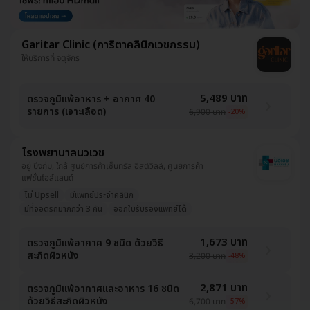
Garitar Clinic (การิตาคลินิกเวชกรรม)
ให้บริการที่ จตุจักร
5,489 บาท
ตรวจภูมิแพ้อาหาร + อากาศ 40
รายการ (เจาะเลือด)
6,900 บาท
-20%
โรงพยาบาลนวเวช
อยู่ บึงกุ่ม, ใกล้ ศูนย์การค้าเซ็นทรัล อีสต์วิลล์, ศูนย์การค้า
แฟชั่นไอส์แลนด์
ไม่ Upsell
มีแพทย์ประจำคลินิก
มีที่จอดรถมากกว่า 3 คัน
ออกใบรับรองแพทย์ได้
1,673 บาท
ตรวจภูมิแพ้อากาศ 9 ชนิด ด้วยวิธี
สะกิดผิวหนัง
3,200 บาท
-48%
2,871 บาท
ตรวจภูมิแพ้อากาศและอาหาร 16 ชนิด
ด้วยวิธีสะกิดผิวหนัง
6,700 บาท
-57%