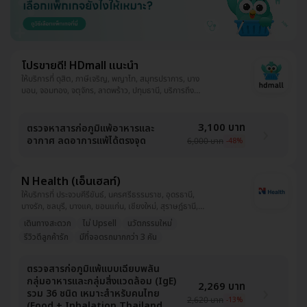
โปรขายดี! HDmall แนะนำ
ให้บริการที่ ดุสิต, ภาษีเจริญ, พญาไท, สมุทรปราการ, บาง
บอน, จอมทอง, จตุจักร, ลาดพร้าว, ปทุมธานี, บริการถึง
บ้าน, พระโขนง, ปทุมวัน, ยานนาวา, บางนา, ราชเทวี, บึงกุ่ม,
คลองเตย, คันนายาว, ตลิ่งชัน, ราษฎร์บูรณะ, หนองแขม,
บางรัก
3,100 บาท
ตรวจหาสารก่อภูมิแพ้อาหารและ
อากาศ ลดอาการแพ้ได้ตรงจุด
6,000 บาท
-48%
N Health (เอ็นเฮลท์)
ให้บริการที่ ประจวบคีรีขันธ์, นครศรีธรรมราช, อุดรธานี,
บางรัก, ชลบุรี, บางแค, ขอนแก่น, เชียงใหม่, สุราษฎ์ธานี,
เชียงราย, ปราจีนบุรี, ห้วยขวาง, พระนครศรีอยุธยา, ชุมพร,
เดินทางสะดวก
ไม่ Upsell
นวัตกรรมใหม่
จันทบุรี, สมุทรสาคร, สมุทรปราการ, บริการนอกสถานที่,
รีวิวดีลูกค้ารัก
มีที่จอดรถมากกว่า 3 คัน
สงขลา, สุพรรณบุรี, สุราษฎร์ธานี, อุบลราชธานี, กระบี่,
แพร่, นนทบุรี, พิษณุโลก, ตาก, นครสวรรค์, สระบุรี,
ปทุมธานี, ระยอง, นครราชสีมา, กาญจนบุรี, ภูเก็ต
ตรวจสารก่อภูมิแพ้แบบเฉียบพลัน
กลุ่มอาหารและกลุ่มสิ่งแวดล้อม (IgE)
2,269 บาท
รวม 36 ชนิด เหมาะสำหรับคนไทย
2,620 บาท
-13%
(Food + Inhalation Thailand