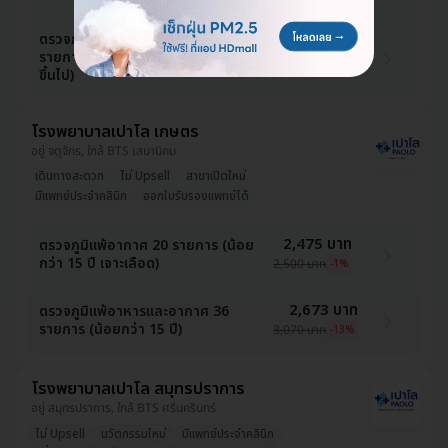
ตรวจภูมิแพ้อาหารและอากาศ 36
2,871 บาท
รายการ ด้วยวิธีตรวจเลือด (6 เดือน
3,255 บาท
-12%
ขึ้นไป)
โรงพยาบาลเปาโล เกษตร
อยู่ จตุจักร, ใกล้ BTS เสนานิคม
เดินทางสะดวก
ไม่ Upsell
สาขาเปิดใหม่
มีแพทย์ประจำคลินิก
ออกใบรับรองแพทย์ได้
2,475 บาท
ตรวจภูมิแพ้อากาศ 20 รายการ (น้อย
กว่า 15 ปี เจาะเลือด)
2,500 บาท
-1%
2,673 บาท
ตรวจภูมิแพ้อาหารและอากาศ 36
รายการ (น้อยกว่า 15 ปี)
3,070 บาท
-13%
โรงพยาบาลเปาโล สมุทรปราการ
อยู่ สมุทรปราการ, ใกล้ BTS ศรีนครินทร์
ไม่ Upsell
นวัตกรรมใหม่
มีแพทย์ประจำคลินิก