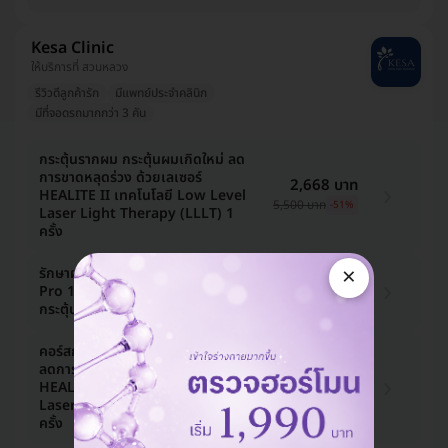
Kesa Clinic
ให้บริการที่ สวนหลวง
รีวิวดีลูกค้ารัก
มีแพทย์ประจำคลินิก
มีที่จอดรถมากกว่า 3 คัน
กระตุ้นรากผม กระตุ้นผมเกิดใหม่ ลด
การขาดหลุดร่วง ด้วยเลเซอร์
2,668 บาท
HEALITE II เทคโนโลยี Low Level
5,500 บาท
-51%
Laser Light Therapy (LLLT) 1
ครั้ง
×
รักษาผมร่วง ผมบาง ด้วยเทคนิค PRF
12,125 บาท
Pro 1 ครั้ง ฟรี! เลเซอร์ HEALITE II
12,500 บาท
-3%
กระตุ้นรากผม 1 ครั้ง
คอร์สกระตุ้นรากผม กระตุ้นผมเกิดใหม่
ลดการขาดหลุดร่วง ด้วยเลเซอร์
14,550 บาท
HEALITE II เทคโนโลยี Low Level
30,000 บาท
-52%
Laser Light Therapy (LLLT) 6
ครั้ง