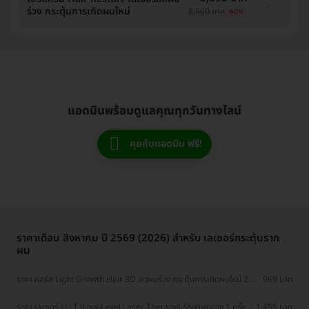
สมุทรปราการ, ประจวบคีรีขันธ์, บางรัก, นครราชสีมา,
ร่วง กระตุ้นการเกิดผมใหม่
8,500 บาท
-60%
บางแค, เชียงใหม่, หลักสี่, สงขลา, พระโขนง
แอดมินพร้อมดูแลคุณทุกวันทางไลน์
คุยกับแอดมิน ฟรี!
ราคาเดือน สิงหาคม ปี 2569 (2026) สำหรับ เลเซอร์กระตุ้นราก
ผม
ราคา คอร์ส Light Growth Hair 3D ลดผมร่วง กระตุ้นการเกิดผมใหม่ 2
969 บาท
ครั้ง
ราคา เลเซอร์ LLLT (Low-Level Laser Therapy) รักษาผมบาง 1 ครั้ง
1,455 บาท