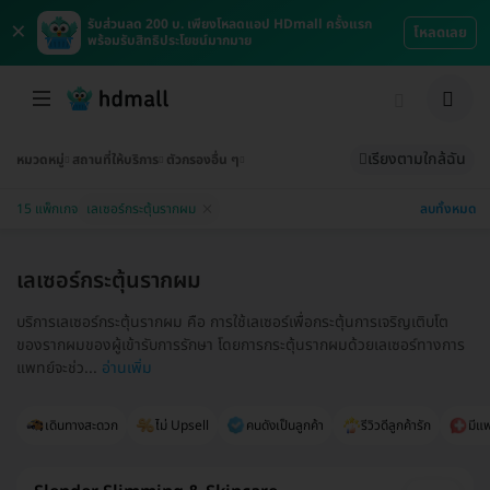
×
รับส่วนลด 200 บ. เพียงโหลดแอป HDmall ครั้งแรก
โหลดเลย
พร้อมรับสิทธิประโยชน์มากมาย
เรียงตามใกล้ฉัน
หมวดหมู่
สถานที่ให้บริการ
ตัวกรองอื่น ๆ
ลบทั้งหมด
15 แพ็กเกจ
เลเซอร์กระตุ้นรากผม
เลเซอร์กระตุ้นรากผม
บริการเลเซอร์กระตุ้นรากผม คือ การใช้เลเซอร์เพื่อกระตุ้นการเจริญเติบโต
ของรากผมของผู้เข้ารับการรักษา โดยการกระตุ้นรากผมด้วยเลเซอร์ทางการ
แพทย์จะช่ว...
อ่านเพิ่ม
เดินทางสะดวก
ไม่ Upsell
คนดังเป็นลูกค้า
รีวิวดีลูกค้ารัก
มีแ