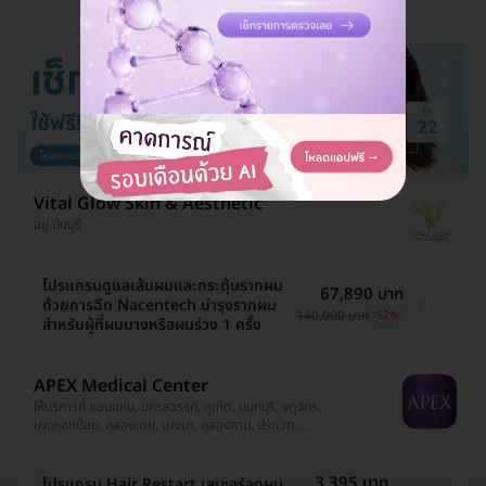
ดูแพ็กเกจเพิ่ม
Vital Glow Skin & Aesthetic
อยู่ มีนบุรี
โปรแกรมดูแลเส้นผมและกระตุ้นรากผม
67,890 บาท
ด้วยการฉีด Nacentech บำรุงรากผม
140,000 บาท
-52%
สำหรับผู้ที่ผมบางหรือผมร่วง 1 ครั้ง
APEX Medical Center
ให้บริการที่ ขอนแก่น, นครสวรรค์, ภูเก็ต, นนทบุรี, จตุจักร,
บางกอกน้อย, คลองเตย, บางนา, คลองสาน, ประเวศ,
บางกะปิ, วัฒนา, ปทุมวัน, คันนายาว, นครปฐม, ลาดพร้าว,
ชลบุรี, ปทุมธานี, บางขุนเทียน, พระนครศรีอยุธยา,
อุดรธานี, บางคอแหลม, ห้วยขวาง, ยานนาวา,
3,395 บาท
โปรแกรม Hair Restart เลเซอร์ลดผม