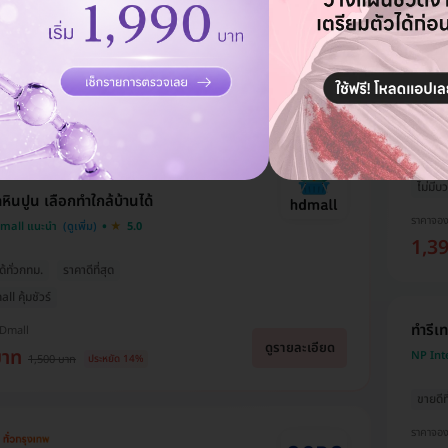
ขูดหิ
Paz den
ไม่มีบว
ินปูน เลือกทำใกล้บ้านได้
ราคาจอ
Dmall แนะนำ
5.0
1,3
ด้ทั่วกทม.
ราคาดีที่สุด
ll คุ้มชัวร์
ทำรีเ
HDmall
ดูรายละเอียด
บาท
NP Int
1,500 บาท
ประหยัด 14%
ขายดีที
ราคาจอ