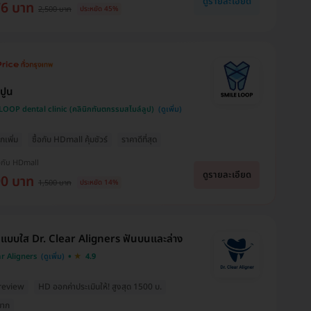
ดูรายละเอียด
76 บาท
2,500 บาท
ประหยัด 45%
นปูน
OOP dental clinic (คลินิกทันตกรรมสไมล์ลูป)
กเพิ่ม
ซื้อกับ HDmall คุ้มชัวร์
ราคาดีที่สุด
งกับ HDmall
ดูรายละเอียด
90 บาท
1,500 บาท
ประหยัด 14%
นแบบใส Dr. Clear Aligners ฟันบนและล่าง
ar Aligners
4.9
review
HD ออกค่าประเมินให้! สูงสุด 1500 บ.
มาก