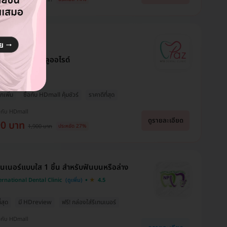
นปูน + เคลือบฟลูออไรด์
tal Clinic
กเพิ่ม
ซื้อกับ HDmall คุ้มชัวร์
ราคาดีที่สุด
งกับ HDmall
ดูรายละเอียด
90 บาท
1,900 บาท
ประหยัด 27%
ทนเนอร์แบบใส 1 ชิ้น สำหรับฟันบนหรือล่าง
ernational Dental Clinic
4.5
่สุด
มี HDreview
ฟรี! กล่องใส่รีเทนเนอร์
งกับ HDmall