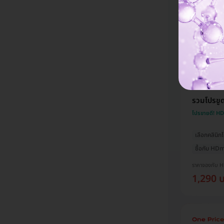
งนี้ค่ะ
รวมโปรขูดห
โปรขายดี! H
เลือกคลินิกไ
ซื้อกับ HDma
ราคาจองกับ 
1,290 