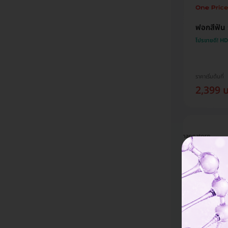
ฟอกสีฟัน
โปรขายดี! H
ราคาเริ่มต้นที่
2,399 
Chalatorn
Napassawan
Phannatorn
Sangthanom
Sinjoy
Jompaengta
 HDmall จากเพื่อน
รู้จักผ่านช่องทาง
มา เคยใช้บริการแล้ว
รู้จัก HDmall จากช่องทาง
ม
Facebook ค่ะ สนแพ็กเก
ง ชอบที่มีโปรโมชั่นดีๆ
Facebook เห็นแพ็กเกจ
ก
จนี้เพราะราคาดีมากๆ เมื่อ
ลูกค้าตลอด เลือกตรวจ
เลเซอร์ของทางคลีนิคที่เคย
ค
เทียบกับไปซื้อคอร์สที่คลินิก
เลสิกที่ รพ นี้
ไปทำแล้วรู้สึกว่าน่าจะคุ้ม
H
โดยตรงและจากการดูรีวิว
จากใกล้บ้าน และได้
เลยตัดสินใจเลือกซื้อแพ็กเก
ท
เลยสนใจจะทำที่กังนัม
ศึกษารายละเอียดการ
จนี้ ซึ่งอธิบายรายละเอียดมา
H
คลินิกค่ะ ส่วนที่เลือกจอง
ักษา รวมถึงคุณหมอมา
ค่อนข้างครบแทบไม่ต้อง
F
กับ HDmall เพราะมีโปรโม
วร และคิดว่าราคา
ถามคำถามเพิ่มเติม และแอ
ป
ชั่นดี ราคาโอเคมากๆและน่า
ม จึงตัดสินใจทำที่
ดมินดูมีความน่าเชื่อถือค่ะ
ไ
เชื่อถือค่ะ