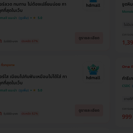
อร์ลวด ทนทาน ไม่ต้องเปลี่ยนบ่อย กา
ขูดหิ
ูกที่สุดในเว็บ
Monoko
Dmall แนะนำ
5.0
ไม่มีบว
ราคาจอ
ดูรายละเอียด
ท
1,3
3,000 บาท
ประหยัด 67%
ร์ใส เนียนไปกับฟันเหมือนไม่ได้ใส่ กา
ทำรีเ
ูกที่สุดในเว็บ
CSDC
Dmall แนะนำ
5.0
ขายดีที
ราคาจอ
ดูรายละเอียด
ท
5,000 บาท
ประหยัด 82%
999