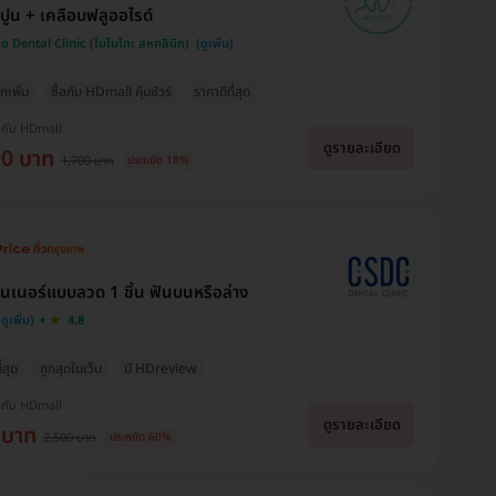
นปูน + เคลือบฟลูออไรด์
 Dental Clinic (โมโนโกะ สหคลินิก)
กเพิ่ม
ซื้อกับ HDmall คุ้มชัวร์
ราคาดีที่สุด
งกับ HDmall
ดูรายละเอียด
90 บาท
1,700 บาท
ประหยัด 18%
ทนเนอร์แบบลวด 1 ชิ้น ฟันบนหรือล่าง
4.8
่สุด
ถูกสุดในเว็บ
มี HDreview
งกับ HDmall
ดูรายละเอียด
 บาท
2,500 บาท
ประหยัด 60%