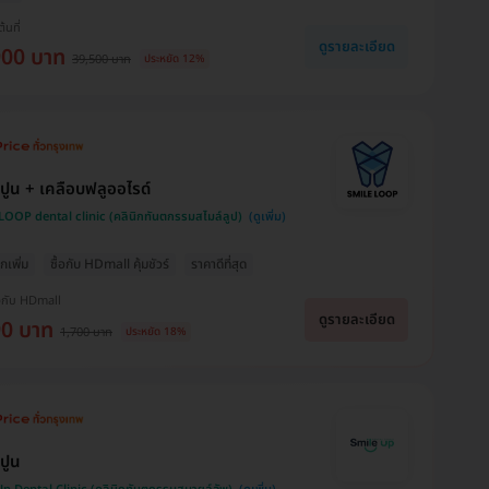
ต้นที่
ดูรายละเอียด
900 บาท
39,500 บาท
ประหยัด 12%
นปูน + เคลือบฟลูออไรด์
OOP dental clinic (คลินิกทันตกรรมสไมล์ลูป)
กเพิ่ม
ซื้อกับ HDmall คุ้มชัวร์
ราคาดีที่สุด
งกับ HDmall
ดูรายละเอียด
90 บาท
1,700 บาท
ประหยัด 18%
นปูน