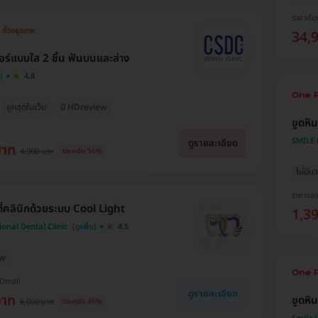
ราคาเริ่ม
34,
อร์แบบใส 2 ชิ้น ฟันบนและล่าง
4.8
ถูกสุดในเว็บ
มี HDreview
ขูดหิ
SMILE L
ดูรายละเอียด
บาท
4,000 บาท
ประหยัด 56%
ไม่มีบว
ราคาจอ
ี่คลินิกด้วยระบบ Cool Light
1,3
onal Dental Clinic
4.5
ew
HDmall
ดูรายละเอียด
บาท
ขูดหิ
6,000 บาท
ประหยัด 46%