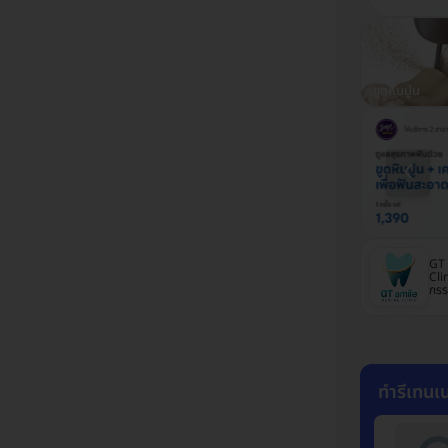
ีเนียร์
ตัดเหงือก
ทำสะพานฟัน
ขูดหินปูน
SMILE LOOP
LV Dental Clinic
GT 
dental clinic
(แอลวีเด็นทัล รัชดา
Cli
(คลินิกทันตกรรมส
48)
กรร
ไมล์ลูป)
ทำรีเทนเน