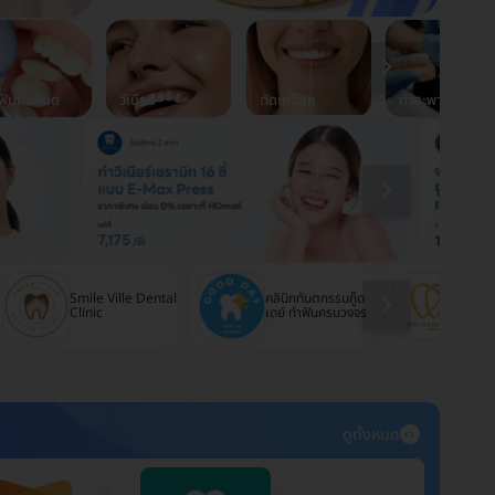
ฟันทั้งหมด
วีเนียร์
ตัดเหงือก
ทำสะพานฟัน
Infin
Smile Ville Dental
คลินิกทันตกรรมกู๊ด
Denta
Clinic
เดย์ ทำฟันครบวงจร
(คลินิ
ฟินิทส
ดูทั้งหมด