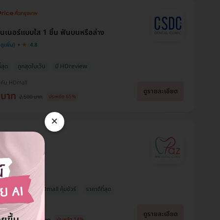
ทนเนอร์แบบใส 1 ชิ้น ฟันบนหรือล่าง
4.8
่สุด
ถูกสุดในเว็บ
มี HDreview
งกับ HDmall
ดูรายละเอียด
 บาท
2,500 บาท
ประหยัด 65%
×
Usara Buds
Thanradee Ja
Brr Bright
นปูน
จองแพ็คเกจ แก้ไขและเสริม
ขอบคุณแอดมินนะคะ
tal Clinic
จมูกค่ะ เห็นเพจจากการเสิร์
บริการเเละเเนะนำเเพคเกจ
ขอบคุณที่ตอบทุกคำถาม
ชกูเกิล และสอบถามแอดมิน
ได้ดีมากๆเลยค่ะ สามารถ
พอวันนี้ไปถึง รพ.จนท.ก็ให้
ให้คำตอบดีมาก ทำให้หาย
เซฟเงินกระเป๋าไปได้เยอะ
บริการที่ดีมากค่ะ แป๊บเดียว
กเพิ่ม
ซื้อกับ HDmall คุ้มชัวร์
ราคาดีที่สุด
กังวลใจไปได้เปราะหนึ่ง ราคา
เลย อีกทั้งยังเเนะนำอื่นๆได้
เสร็จ กลับบ้านได้ ตอนถาม
ที่เราสามารถชำระได้โดยไม่ได้
อย่างดีเยี่ยมเลยค่ะ เเอดมิน
แอดมินก็แอบเกรงใจเพราะ
เดือดร้อนมาก ถ้าได้ใช้
ตอบไว บริการดี ตอบเคลียร์
งกับ HDmall
ถามเยอะมากกว่าจะตัดสินใจ
บริการแล้วจะแจ้งให้ทราบนะ
ดีค่ะ ใจบริการมากๆ
ดูรายละเอียด
ได้ ขอบคุณนะคะ 🙏🙏🙏
90 บาท
คะ
1,500 บาท
ประหยัด 14%