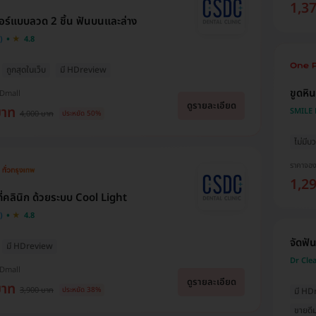
1,3
อร์แบบลวด 2 ชิ้น ฟันบนและล่าง
4.8
ถูกสุดในเว็บ
มี HDreview
ขูดหิ
HDmall
ดูรายละเอียด
บาท
SMILE L
4,000 บาท
ประหยัด 50%
ไม่มีบว
ราคาจอ
1,2
ี่คลินิก ด้วยระบบ Cool Light
4.8
จัดฟั
มี HDreview
Dr Cle
HDmall
ดูรายละเอียด
บาท
3,900 บาท
ประหยัด 38%
มี HD
ขายดี