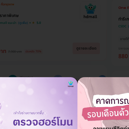
 ราคาพิเศษ
ทำรีเ
Dmall แนะนำ
5.0
CSDC
ขายดีที
ดูรายละเอียด
ราคาจอ
บาท
7,900 บาท
ประหยัด 70%
880
Natnicha
Waranya
WOIIWS Unn
Phimnon
Wong
ขูดหิ
ติดตามเพจนี้มานาน ได้แต่
ีโปรโมชั่นเยอะและราคาถู
เพิ่งใช้บริการ HDmall ครั้ง
Paz den
มองโปรโมชั่น แต่ยังไม่ได้
มากๆ เคยใช้ผลิตภัณฑ์ที่
นี้ครั้งแรก เพราะค่อนข้างรีบ
ลองซื้อ จนตอนนี้ ได้ซื้อโปร
ล้ายกันแต่เปลี่ยนมาซื้อกับ
เลยเลือกใช้เพราะมีตัวเลือก
ไป 2 รายการ ราคาดีมากๆ
Dmall เพราะซื้อได้ในราคา
ที่หลากหลาย ข้อมูลชัดเจน
ไม่มีบว
ๆๆ เซฟค่าใช้จ่ายได้มาก 😀
ี่ต่ำกว่าเราซื้อเอง และรู้จัก
ละเอียด แอดมินจิ๊บบริการดี
และ น้องๆ แอดมิน ในไลน์
Dmall ผ่านทาง
มากค่ะ คอยติดตามตลอด
ตอบไว สุภาพ มากๆ และจะ
acebook ค่ะ ตอนนี้
ตอบเร็วมากๆ ใช้ภาษาถูก
ราคาจอ
หาคอร์สโปรโมชั่น อื่นๆ อีก
ระทับใจมากๆค่ะ ยังไม่ได้
ต้องสุภาพ จะใช้บริการอีก
1,2
จ้าา ✌🏻
ปรับบริการที่คลินิกนะคะ😁
แน่นอนค่ะ