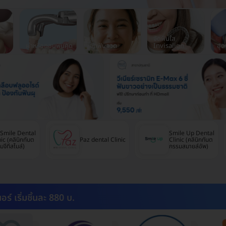
จัดฟันใส
ผ่าหรือถอนฟันคุด
จัดฟันลวด
Invisalign
อุด
Smile Dental
Smile Up Dental
nic (คลินิกทันต
Paz dental Clinic
Clinic (คลินิกทันต
มจีทีสไมล์)
กรรมสมายล์อัพ)
อร์ เริ่มชิ้นละ 880 บ.