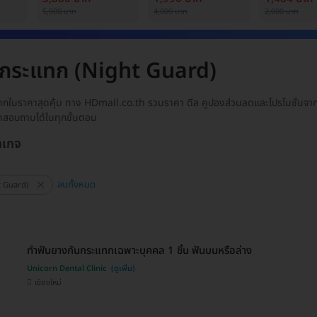
5,000 บาท
4,000 บาท
2,000 บาท
นกระแทก (Night Guard)
กในราคาสุดคุ้ม ทาง HDmall.co.th รวมราคา ดีล คูปองส่วนลดและโปรโมชั่นจาก
ชทสอบถามได้ในทุกขั้นตอน
กเกจ
ลบทั้งหมด
t Guard)
ทำฟันยางกันกระแทกเฉพาะบุคคล 1 ชิ้น ฟันบนหรือล่าง
Unicorn Dental Clinic
เชียงใหม่