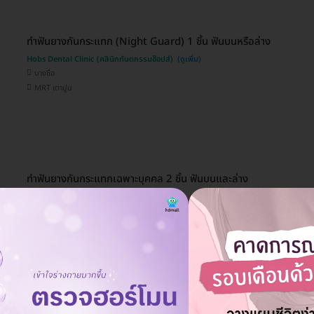
ทำฟันยางกันกระแทก (Night Guard) 1 ชิ้น ฟันบนหรือล่าง
Hobs Dental Clinic (คลินิกทันตกรรมฮ๊อปส์)
บางซื่อ
MRT เตาปูน
ทำฟันยางกันกระแทกเฉพาะบุคคล 2 ชิ้น ฟันบนและล่าง
Unicorn Dental Clinic
เชียงใหม่
ถูกที่สุดเมื่อจองกับ HD
มี HDreview
เฝือกสบฟันแบบนิ่ม (Night Guard) 1 ชิ้น ฟันบนหรือล่าง