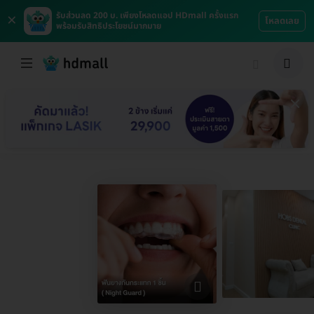
×
รับส่วนลด 200 บ. เพียงโหลดแอป HDmall ครั้งแรก
โหลดเลย
พร้อมรับสิทธิประโยชน์มากมาย