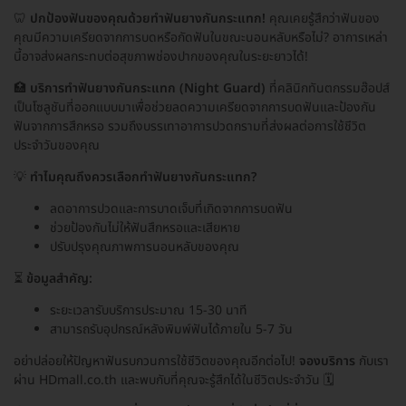
🦷
ปกป้องฟันของคุณด้วยทำฟันยางกันกระแทก!
คุณเคยรู้สึกว่าฟันของ
คุณมีความเครียดจากการบดหรือกัดฟันในขณะนอนหลับหรือไม่? อาการเหล่า
นี้อาจส่งผลกระทบต่อสุขภาพช่องปากของคุณในระยะยาวได้!
🏥
บริการทำฟันยางกันกระแทก (Night Guard)
ที่คลินิกทันตกรรมฮ๊อปส์
เป็นโซลูชันที่ออกแบบมาเพื่อช่วยลดความเครียดจากการบดฟันและป้องกัน
ฟันจากการสึกหรอ รวมถึงบรรเทาอาการปวดกรามที่ส่งผลต่อการใช้ชีวิต
ประจำวันของคุณ
💡
ทำไมคุณถึงควรเลือกทำฟันยางกันกระแทก?
ลดอาการปวดและการบาดเจ็บที่เกิดจากการบดฟัน
ช่วยป้องกันไม่ให้ฟันสึกหรอและเสียหาย
ปรับปรุงคุณภาพการนอนหลับของคุณ
⏳
ข้อมูลสำคัญ:
ระยะเวลารับบริการประมาณ 15-30 นาที
สามารถรับอุปกรณ์หลังพิมพ์ฟันได้ภายใน 5-7 วัน
อย่าปล่อยให้ปัญหาฟันรบกวนการใช้ชีวิตของคุณอีกต่อไป!
จองบริการ
กับเรา
ผ่าน HDmall.co.th และพบกับที่คุณจะรู้สึกได้ในชีวิตประจำวัน 🗓️