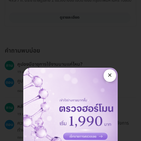
495/7 ถ. ประชาราษฎร์สาย 2 แขวงบางซื่อ เขตบางซื่อ กรุงเทพมหานคร 10800
ดูรายละเอียด
คำถามพบบ่อย
คูปองมีอายุการใช้งานนานแค่ไหน?
ถาม
19 ธ.ค. 2024
×
คูปองมีอายุการใช้งาน 60 วันนับตั้งแต่วันที่ซื้อ
ตอบ
ตอบโดยทีมงาน HD
หลังจากทำฟันยางกันกระแทกควรหลีกเลี่ยงอะไรบ้าง?
ถาม
19 ธ.ค. 2024
ควรหลีกเลี่ยงการกัดอาหารแข็งหรือเหนียวในช่วงแรกหลังการ
ตอบ
ทำฟันยางกันกระแทก
ตอบโดยทีมงาน HD