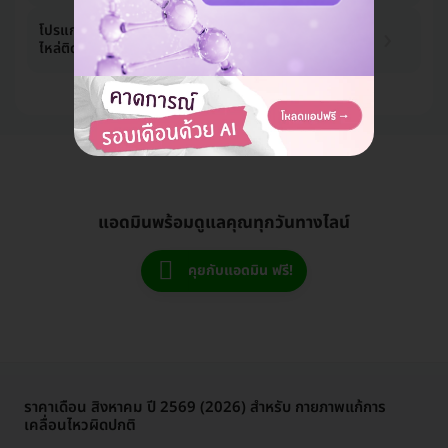
4,257 บาท
โปรแกรมกายภาพบำบัด บรรเทาอาการ
ไหล่ติด 3 ครั้ง
4,890 บาท
-13%
ดูแพ็กเกจเพิ่ม
แอดมินพร้อมดูแลคุณทุกวันทางไลน์
คุยกับแอดมิน ฟรี!
ราคาเดือน สิงหาคม ปี 2569 (2026) สำหรับ กายภาพแก้การ
เคลื่อนไหวผิดปกติ