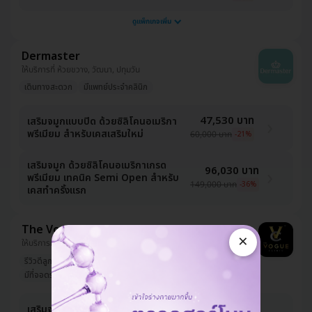
ดูแพ็กเกจเพิ่ม
Dermaster
ให้บริการที่ ห้วยขวาง, วัฒนา, ปทุมวัน
เดินทางสะดวก
มีแพทย์ประจำคลินิก
47,530 บาท
เสริมจมูกแบบปิด ด้วยซิลิโคนอเมริกา
พรีเมียม สำหรับเคสเสริมใหม่
60,000 บาท
-21%
เสริมจมูก ด้วยซิลิโคนอเมริกาเกรด
96,030 บาท
พรีเมียม เทคนิค Semi Open สำหรับ
149,000 บาท
-36%
เคสทำครั้งแรก
The Vogue Clinic
×
ให้บริการที่ ชลบุรี
รีวิวดีลูกค้ารัก
มีแพทย์ประจำคลินิก
มีที่จอดรถมากกว่า 3 คัน
19,303 บาท
เสริมจมูก ด้วยซิลิโคนอเมริกา สำหรับ