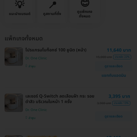
😊
💡
📍
ดูแพ็กเกจ
แนะนำแบรนด์
ดูสถานที่ตั้ง
ทั้งหมด
แพ็กเกจทั้งหมด
โปรแกรมโบท็อกซ์ 100 ยูนิต (หน้า)
11,640 บาท
15,000 บาท
ประหยัด 22%
Dr. One Clinic
ดูรายละเอียด
ลำพูน
แชทกับแอดมิน
เลเซอร์ Q-Switch ลดเลือนฝ้า​ กระ​ รอย
3,395 บาท
ดำสิว บริเวณใบหน้า 1 ครั้ง
3,900 บาท
ประหยัด 13%
Dr. One Clinic
ดูรายละเอียด
ลำพูน