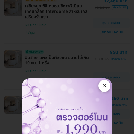
17,460 บาท
ปรึกษาแพทย์ก่อนทำ ฟรี!
เสริมจมูก ซิลิโคนอเมริกาพรีเมียม
18,000 บาท
ประหยัด 3%
เทคนิคล็อก Interdome สำหรับเคส
เสริมครั้งแรก
ดูรายละเอียด
Dr. One Clinic
แชทกับแอดมิน
ลำพูน
950 บาท
มี HDreview
ฉีดรักษาแผลเป็นคีลอยด์ ขนาดไม่เกิน
1,500 บาท
ประหยัด 37%
10 ซม. 1 ครั้ง
Dr. One Clinic
ดูรายละเอียด
ลำพูน
×
โปรแกรมฟิลเลอร์ 1 ซีซี (เติมริ้วรอยหน้า
12,960 บาท
1 จุด)
18,000 บาท
ประหยัด 28%
Dr. One Clinic
ดูรายละเอียด
ลำพูน
แชทกับแอดมิน