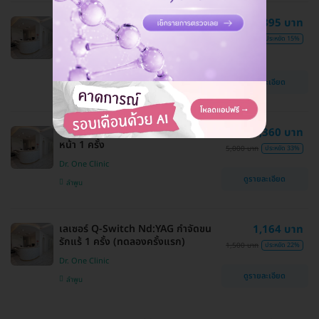
ทำ HIFU เครื่อง Doublo-S ไม่จำกัด
3,395 บาท
ช็อต ขึ้นอยู่กับแพทย์ประเมิน บริเวณทั่ว
3,999 บาท
ประหยัด 15%
ใบหน้ารวมเหนียง 1 ครั้ง
Dr. One Clinic
ดูรายละเอียด
ลำพูน
จี้ไฝ จี้กระ ด้วยเลเซอร์ CO2 10 จุด ทั่ว
3,360 บาท
หน้า 1 ครั้ง
5,000 บาท
ประหยัด 33%
Dr. One Clinic
ดูรายละเอียด
ลำพูน
เลเซอร์ Q-Switch Nd:YAG กำจัดขน
1,164 บาท
รักแร้ 1 ครั้ง (ทดลองครั้งแรก)
1,500 บาท
ประหยัด 22%
Dr. One Clinic
ดูรายละเอียด
ลำพูน