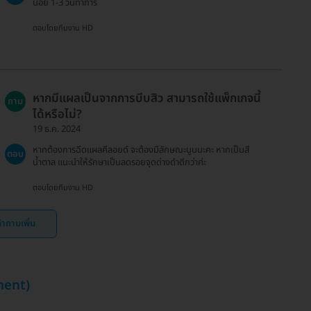
น้อย 1-3 วันทำการ
ตอบโดยทีมงาน HD
หากมีแผลเป็นจากการบีบสิว สามารถใช้แพ็กเกจนี้
ถาม
ได้หรือไม่?
19 ธ.ค. 2024
หากต้องการฉีดแผลคีลอยด์ จะต้องมีลักษณะนูนนะคะ หากเป็นสี
ตอบ
น้ำตาล แนะนำให้รักษาเป็นลดรอยจุดด่างดำดีกว่าค่ะ
ตอบโดยทีมงาน HD
ำถามเพิ่ม
ment)