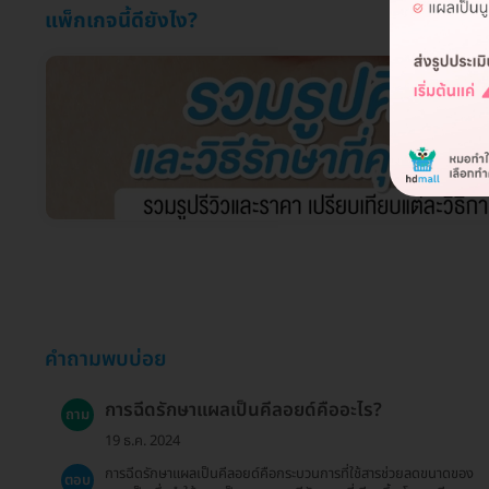
แพ็กเกจนี้ดียังไง?
คำถามพบบ่อย
การฉีดรักษาแผลเป็นคีลอยด์คืออะไร?
ถาม
19 ธ.ค. 2024
การฉีดรักษาแผลเป็นคีลอยด์คือกระบวนการที่ใช้สารช่วยลดขนาดของ
ตอบ