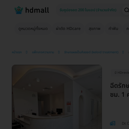
ดูหมวดหมู่ทั้งหมด
ผ่าตัด HDcare
สุขภาพ
ทำฟัน
ค
หน้าแรก
แพ็กเกจความงาม
รักษาแผลเป็นคีลอยด์ (keloid treatment)
มี HDrevi
ฉีดรัก
ซม. 1 ค
Dr. 