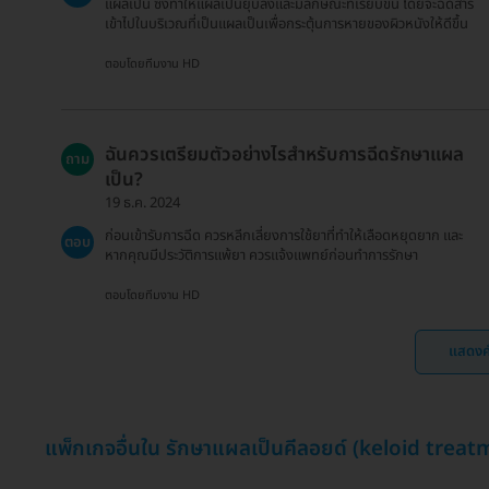
แผลเป็น ซึ่งทำให้แผลเป็นยุบลงและมีลักษณะที่เรียบขึ้น โดยจะฉีดสาร
เข้าไปในบริเวณที่เป็นแผลเป็นเพื่อกระตุ้นการหายของผิวหนังให้ดีขึ้น
ตอบโดยทีมงาน HD
ฉันควรเตรียมตัวอย่างไรสำหรับการฉีดรักษาแผล
ถาม
เป็น?
19 ธ.ค. 2024
ก่อนเข้ารับการฉีด ควรหลีกเลี่ยงการใช้ยาที่ทำให้เลือดหยุดยาก และ
ตอบ
หากคุณมีประวัติการแพ้ยา ควรแจ้งแพทย์ก่อนทำการรักษา
ตอบโดยทีมงาน HD
แสดงค
แพ็กเกจอื่นใน รักษาแผลเป็นคีลอยด์ (keloid treat