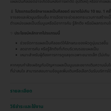
แผลเป็นคีลอยด์อาจเกิดขึ้นหลังการผ่าตัด อุบัติเหตุ หรือจากแผลเก
💉
โปรแกรมฉีดรักษาแผลเป็นคีลอยด์ ขนาดไม่เกิน 10 ซม. 1 ครั้
จางลงและผิวนูนเรียบขึ้น การฉีดยาจะช่วยลดกระบวนการสร้างเนื้อเย
ตำแหน่งแผลเป็นเริ่มนูนหรือมีอาการคัน รู้สึกตึง หรือมีผลกระทบ
✨
ประโยชน์หลักจากโปรแกรมนี้
ช่วยจัดการแผลเป็นคีลอยด์ให้ลักษณะของผิวดูนุ่มนวลขึ้น
ลดอาการคัน หรือรู้สึกตึงที่เกิดบริเวณรอยแผลเป็น
เหมาะสำหรับผู้ต้องการการดูแลจุดเฉพาะขนาดเล็ก (ไม่เกิน
หากคุณกำลังเผชิญกับปัญหาแผลเป็นนูนและอยากเติมความมั่นใจ
ที่น่าสนใจ สามารถสอบถามข้อมูลเพิ่มเติมหรือเลือกวันรับบริการไ
รายละเอียด
วิธีชำระและใช้งาน