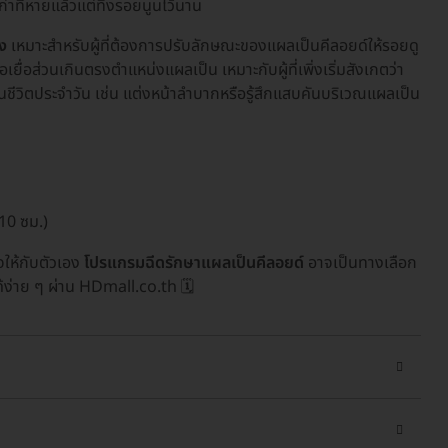
่าที่หายแล้วแต่ทิ้งรอยนูนไว้นาน
ง
เหมาะสำหรับผู้ที่ต้องการปรับลักษณะของแผลเป็นคีลอยด์ให้รอยดู
ื่อส่วนเกินตรงตำแหน่งแผลเป็น เหมาะกับผู้ที่เพิ่งเริ่มสังเกตว่า
ในชีวิตประจำวัน เช่น แต่งหน้าลำบากหรือรู้สึกแสบคันบริเวณแผลเป็น
 10 ซม.)
ให้กับตัวเอง
โปรแกรมฉีดรักษาแผลเป็นคีลอยด์
อาจเป็นทางเลือก
ด้ง่าย ๆ ผ่าน HDmall.co.th 🗓️