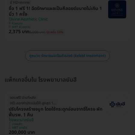
มี HDreview
ซื้อ 1 ฟรี 1! ฉีดรักษาแผลเป็นคีลอยด์ขนาดไม่เกิน 1
นิ้ว 1 ครั้ง
Divine Aesthetic Clinic
ห้วยขวาง
MRT ห้วยขวาง
2,375 บาท
5,000 บาท
ประหยัด 53%
ดูหมวด รักษาแผลเป็นคีลอยด์ (keloid treatment)
แพ็กเกจอื่นใน โรงพยาบาลยันฮี
จองฟรี! จ่ายทีหลัง
HD ออกค่าประเมินให้! สูงสุด 1500 บ.
ปรับโครงสร้างจมูก โดยใช้กระดูกอ่อนจากซี่โครง พัก
ฟื้นรพ. 1 คืน
โรงพยาบาลยันฮี
บางพลัด
MRT บางอ้อ
200,000 บาท