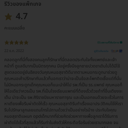
รีวิวของแพ็กเกจ
4.7
คะแนนเฉลี่ย
รีวิวสถานที่ให้บริการ 🏥
22 ธ.ค. 2022
ดูรีวิวต้นฉบับ
คลอดลูกที่นี่ทั้งสองคนลูกก็รักษาที่นี่ตลอดประทับใจทั้งแพทย์และเจ้า
หน้าที่ ดูแลดีมากเป็นมิตรทุกคน มีอยู่ครั้งนึงลูกชายปวดขาเดินไม่ได้มีไข้
สูงตลอดอยู่ยันฮีสองวันคุณหมอสุชาติดีมากตามหมอกระดูกมาช่วยดู
คุณหมอเค้าปรึกษากันแล้วก็บอกเราว่าน่าจะเป็นข้อสะโพกติดเชื้อแต่ที่นั่น
ไม่มีหมอกระดูกเด็กคุณหมอก็แนะนำให้ไป รพ.ที่เป็น รร.แพทย์ คุณหมอก็
ให้ไอเดียว่าควรเป็น รพ.ที่เป็นโรงเรียนแพทย์ที่ต้องเร็วด้วยถ้าที่อื่นเตียงจะ
เต็ม น่าจะเป็น รพ.ศิริราชปิยมหาราชการุณ และเป็นเอกชนด้วยจะเร็วในการ
หาเตียงเพื่อรีบผ่าตัดให้เร็ว คุณหมอสุชาติรีบทำเรื่องเอาประวัติคนไข้ให้เรา
รีบไปรักษาลูกเลยแถมโทรไปถามด้วยว่าเป็นอย่างไรบ้าง ประทับใจคุณ
หมอสุชาติแผนก opdเด็กมากที่ช่วยคิดช่วยหาทางเพื่อลูกเราได้รับการ
ผ่าตัดได้เร็วที่สุดแล้วก็รีบทำใบส่งตัวให้กระตือรือร้นช่วยเรามากเลย จน