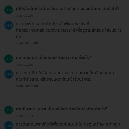
มีโปรโมชั่นหรือโค้ดส่วนลดสำหรับการจองแพ็กเกจนี้หรือไม่?
ถาม
19 ธ.ค. 2024
กรุณาตรวจสอบหน้าโปรโมชั่นพิเศษของเราที่
ตอบ
https://hdmall.co.th/c/reward เพื่อดูว่ามีสิทธิประโยชน์อะไร
บ้าง.
ตอบโดยทีมงาน HD
การเตรียมตัวก่อนรับบริการควรทำอย่างไร?
ถาม
19 ธ.ค. 2024
ควรงดยาที่ทำให้เลือดออกมาก เช่น ยาละลายลิ่มเลือด และไม่
ตอบ
ควรทำผิวแทนหรืออาบแดดก่อนเข้ารับบริการ.
ตอบโดยทีมงาน HD
หากมีอาการระคายเคืองหลังทำการสักควรทำอย่างไร?
ถาม
12 ธ.ค. 2023
ควรติดต่อแพทย์ทันทีเพื่อขอคำแนะนำในการดูแลรักษาอย่างถูก
ตอบ