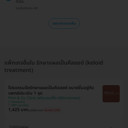
ต้อง.
ตอบโดยทีมงาน HD
แสดงคำถามเพิ่ม
แพ็กเกจอื่นใน รักษาแผลเป็นคีลอยด์ (keloid
treatment)
โปรแกรมฉีดรักษาแผลเป็นคีลอยด์ ขนาดขึ้นอยู่กับ
แพทย์ประเมิน 1 จุด
Prim & Co. Clinic (พริมแอนด์โค คลินิกเวชกรรม)
วังทองหลาง
MRT มหาดไทย
1,425 บาท
3,000 บาท
ประหยัด 53%
มี HDreview