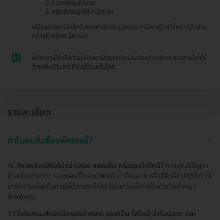
กรอกข้อมูลให้ครบ
คลิกส่งข้อมูลให้ HDmall
เสร็จแล้วอย่าลืมเช็กคิวและทำนัดผ่านแอดมิน HDmall เท่านั้นนะ (นัดล่วง
หน้าอย่างน้อย 24 ชม.)
3
แพ็กเกจนี้จำเป็นต้องให้แพทย์ตรวจประเมินก่อนรับบริการ และอาจมีค่าใช้
จ่ายเพิ่มเติมจากที่ระบุไว้บนเว็บไซต์
รายละเอียด
ทำไมคนอื่นซื้อแพ็กเกจนี้?
🎨
กังวลเรื่องสีผิวไม่สม่ำเสมอ แผลเป็น หรือรอยไฟไหม้?
หากคุณมีปัญหา
ผิวอย่างด่างขาว รอยแผลเป็นจากไฟไหม้ น้ำร้อนลวก หรือสีผิวผิดปกติที่ทำให้
ขาดความมั่นใจในการใช้ชีวิตประจำวัน โปรแกรมนี้อาจเป็นตัวช่วยที่เหมาะ
สำหรับคุณ
👩‍⚕️
โปรแกรมสักปกปิดรอยด่างขาว แผลเป็น ไฟไหม้ น้ำร้อนลวก และ