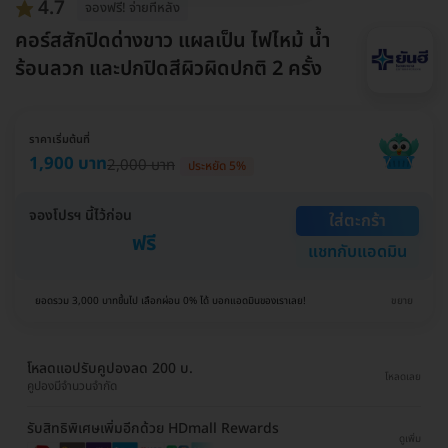
4.7
จองฟรี! จ่ายทีหลัง
คอร์สสักปิดด่างขาว แผลเป็น ไฟไหม้ น้ำ
ร้อนลวก และปกปิดสีผิวผิดปกติ 2 ครั้ง
ราคาเริ่มต้นที่
1,900 บาท
2,000 บาท
ประหยัด 5%
จองโปรฯ นี้ไว้ก่อน
ใส่ตะกร้า
ฟรี
แชทกับแอดมิน
ยอดรวม 3,000 บาทขึ้นไป เลือกผ่อน 0% ได้ บอกแอดมินของเราเลย!
ขยาย
โหลดแอปรับคูปองลด 200 บ.
โหลดเลย
คูปองมีจำนวนจำกัด
รับสิทธิพิเศษเพิ่มอีกด้วย HDmall Rewards
ดูเพิ่ม