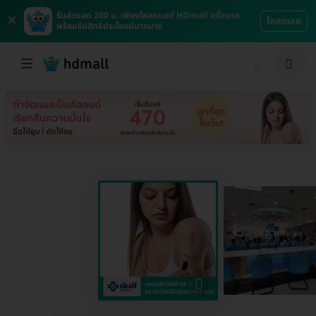
×
รับส่วนลด 200 บ. เพียงโหลดแอป HDmall ครั้งแรก
โหลดเลย
พร้อมรับสิทธิประโยชน์มากมาย