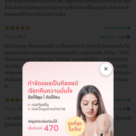
สุดท้ายแล้วก็ได้ผ่าตัดเร็วทันท่วงที ยังรู้สึกขอบคุณหมอสุชาติไม่หาย แล้ว
ก็ประทับใจหมออีกหลายท่านบางท่านก็ไปทำงานที่อื่นแล้วประทับใจหมอที่
ผ่าคลอดให้ด้วยแต่ท่านออกไปแล้ว
รีวิวสถานที่ให้บริการ 🏥
22 ธ.ค. 2022
ดูรีวิวต้นฉบับ
คิดไม่ผิดเลย ที่ศัลยกรรมที่นี่ เรามีโรคประจำตัว ตัดสินใจทำตาสองชั้นกับ
คุณหมอสานิจ รอนานหน่อยตอนรอผ่าตัด แต่ดูแลดีจริง ดีเยี่ยม 100%
ตั้งแต่เข้าจนออก ไม่มีเหวี่ยง วีนใส่เลย คุณภาพดีเยี่ยม ( เราไม่กล้าไปทำ
กับคลินิค เราไว้ใจที่นี่ เพราะแพทย์จบศัลยกรรมโดยตรง แพทย์ตามคลินิ
×
คบางแห่งที่มีคนแนะนำให้เราทำ จบทั่วไป เราจึงตัดสินใจทำที่นี่ ทั้งที่มีคนไม่
เห็นด้วยนะ แต่เราเชื่อใจยันฮีค่ะ ) ชอบมากๆ คิดไม่ผิด และไม่ผิดหวังเลย
ค่ะ
รีวิวสถานที่ให้บริการ 🏥
22 ธ.ค. 2022
ดูรีวิวต้นฉบับ
บริการดีมาก มีคนเดินพาไปทุกจุด มีที่นั่งรอดี มีที่ชาร์ทแบต มีคนเข็นรถนั่ง
ไปส่งถึงลิฟท์