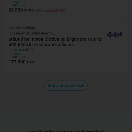
บางพลัด
MRT บางอ้อ
28,500 บาท
30,000 บาท
ประหยัด 5%
จองฟรี! จ่ายทีหลัง
HD ออกค่าประเมินให้! สูงสุด 1500 บ.
เสริมหน้าอก ถุงเจล Motiva รุ่น Ergonomix ขนาด
400 ซีซีขึ้นไป สำหรับเคสทำครั้งแรก
โรงพยาบาลยันฮี
บางพลัด
MRT บางอ้อ
177,000 บาท
หน้ารวม โรงพยาบาลยันฮี