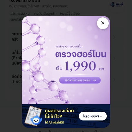
โรงพยาบาลยันฮี
อยู่ บางพลัด, ใกล้ MRT บางอ้อ, คลองมอญ
นวัตกรรมใหม่
คนดังเป็นลูกค้า
หมอมีชื่อเสียง
จองคิวได้เร็ว
ออกใบรับรองแพทย์ได้
×
2,850 บาท
ขยายท่อปัสสาวะ (Dilate Urethra) 1
ครั้ง
3,000 บาท
-5%
แก้ไขลำไส้ใหญ่ยื่นออกจากทวารหนัก
48,450 บาท
(Prolapse Rectum) หลังผ่าตัด
51,000 บาท
-5%
แปลงเพศ
133,950 บาท
ยืดท่อปัสสาวะและเย็บปิดช่องคลอด
สำหรับแปลงเพศ นอนรพ. 7 คืน
141,000 บาท
-5%
ดูแพ็กเกจเพิ่ม