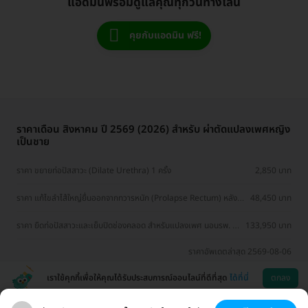
แอดมินพร้อมดูแลคุณทุกวันทางไลน์
คุยกับแอดมิน ฟรี!
ราคาเดือน สิงหาคม ปี 2569 (2026) สำหรับ ผ่าตัดแปลงเพศหญิง
เป็นชาย
ราคา ขยายท่อปัสสาวะ (Dilate Urethra) 1 ครั้ง
2,850 บาท
ราคา แก้ไขลำไส้ใหญ่ยื่นออกจากทวารหนัก (Prolapse Rectum) หลัง
48,450 บาท
ผ่าตัดแปลงเพศ
ราคา ยืดท่อปัสสาวะและเย็บปิดช่องคลอด สำหรับแปลงเพศ นอนรพ. 7
133,950 บาท
คืน
ราคาอัพเดตล่าสุด 2569-08-06
เราใช้คุกกี้เพื่อให้คุณได้รับประสบการณ์ออนไลน์ที่ดีที่สุด
ได้ที่นี่
ตกลง