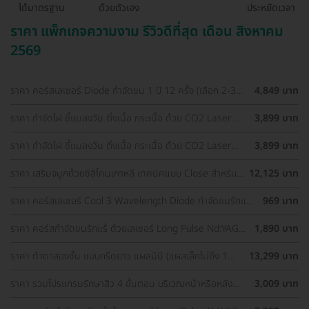
ได้มาตรฐาน
ด้วยตัวเอง
ประหยัดเวลา
ราคา แพ็กเกจความงาม รีวิวดีที่สุด เดือน สิงหาคม
2569
ราคา คอร์สเลเซอร์ Diode กำจัดขน 1 ปี 12 ครั้ง (เลือก 2-3
4,849 บาท
จุด) สำหรับผู้หญิงเท่านั้น
ราคา กำจัดไฝ ขี้แมลงวัน ติ่งเนื้อ กระเนื้อ ด้วย CO2 Laser
3,899 บาท
ขนาดเส้นผ่านศูนย์กลางไม่เกิน 2 มม. ไม่จำกัดจุดทั่วใบหน้าและ
ลำคอ 1 ครั้ง
ราคา กำจัดไฝ ขี้แมลงวัน ติ่งเนื้อ กระเนื้อ ด้วย CO2 Laser
3,899 บาท
ขนาดเส้นผ่านศูนย์กลางไม่เกิน 2 มม. ไม่จำกัดจุดทั่วใบหน้าและ
ลำคอ 1 ครั้ง
ราคา เสริมจมูกด้วยซิลิโคนเกาหลี เทคนิคแบบ Close สำหรับ
12,125 บาท
เคสเสริมครั้งแรก ที่ โรงพยาบาลเอเซีย
ราคา คอร์สเลเซอร์ Cool 3 Wavelength Diode กำจัดขนรักแร้
969 บาท
1 ปี 12 ครั้ง (1 สิทธิ์/ท่าน)
ราคา คอร์สกำจัดขนรักแร้ ด้วยเลเซอร์ Long Pulse Nd:YAG
1,890 บาท
พร้อมปรับสีผิวให้ดูกระจ่างใส ราคาพิเศษ
ราคา ทำตาสองชั้น แบบกรีดยาว แผลมินิ (แผลเล็กไม่ถึง 1
13,299 บาท
ซม.) สำหรับเคสทำครั้งแรกและรีวิว
ราคา รวมโปรแกรมรักษาสิว 4 ขั้นตอน บริเวณหน้าหรือหลัง
3,009 บาท
เลือกทำคลินิกแถวบ้านได้ มีรีวิวเพียบ!