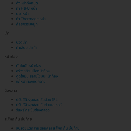
ดึงหน้าทั้งหมด
ทำ HIFU หน้า
นวดหน้า
ทำ Thermage หน้า
ศัลยกรรมจมูก
เท้า
นวดเท้า
ทำเล็บ สปาเท้า
หน้าท้อง
ตัดไขมันหน้าท้อง
สร้างกล้ามเนื้อหน้าท้อง
ดูดไขมัน สลายไขมันหน้าท้อง
แก้หน้าท้องแตกลาย
น้องสาว
ปรับสีผิวจุดซ่อนเร้นด้วย IPL
ปรับสีผิวจุดซ่อนเร้นด้วยเลเซอร์
รีแพร์ กระชับช่องคลอด
สะโพก ก้น บั้นท้าย
ลบรอยแตกลาย รอยคล้ำ สะโพก ก้น บั้นท้าย