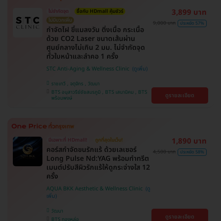
3,899 บาท
ไม่จำกัดจุด
ซื้อกับ HDmall คุ้มชัวร์
ไม่มีบวกเพิ่ม
9,000 บาท
ประหยัด 57%
กำจัดไฝ ขี้แมลงวัน ติ่งเนื้อ กระเนื้อ
ด้วย CO2 Laser ขนาดเส้นผ่าน
ศูนย์กลางไม่เกิน 2 มม. ไม่จำกัดจุด
ทั่วใบหน้าและลำคอ 1 ครั้ง
STC Anti-Aging & Wellness Clinic
ราชเทวี , จตุจักร , วัฒนา
BTS อนุสาวรีย์ชัยสมรภูมิ , BTS เสนานิคม , BTS
ดูรายละเอียด
พร้อมพงษ์
1,890 บาท
มีเฉพาะที่ HDmall!
ถูกที่สุดในเว็บ!
คอร์สกำจัดขนรักแร้ ด้วยเลเซอร์
4,500 บาท
ประหยัด 58%
Long Pulse Nd:YAG พร้อมทำทรีต
เมนต์ปรับสีผิวรักแร้ให้ดูกระจ่างใส 12
ครั้ง
AQUA BKK Aesthetic & Wellness Clinic
วัฒนา
ดูรายละเอียด
BTS ทองหล่อ