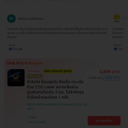
บ้าน , คลองเตย , ตลิ่งชัน
สนามเป้า , BTS บางหว้า , MRT บางไผ่ , MRT บาง
หว้า , BTS สะพานควาย , BTS พญาไท , BTS
อุดมสุข , BTS บางนา , BTS ปุณณวิถี , BTS
ศรีนครินทร์
Ratima Choodej
Tat
ค่ะ
การจองแพ็คเกจเข้าใจง่ายมากๆไม่ยุ่งยากเลยค่ะ ทีมงานน้องจิ๊บให้บริการประสานงาน
จองตอนห้าทุ่
l
ดีมากๆ ติดต่อและสอบถามให้ข้อมูลรวดเร็วทันใจ ประทับใจมากๆจริงๆค่ะ
ยากเลย รวม 
ขอบพระคุณนะคะ
3,899 บาท
ไม่จำกัดจุด
ซื้อกับ HDmall คุ้มชัวร์
ไม่มีบวกเพิ่ม
9,000 บาท
ประหยัด 57%
กำจัดไฝ ขี้แมลงวัน ติ่งเนื้อ กระเนื้อ
ด้วย CO2 Laser ขนาดเส้นผ่าน
ศูนย์กลางไม่เกิน 2 มม. ไม่จำกัดจุด
ทั่วใบหน้าและลำคอ 1 ครั้ง
AQUA BKK Aesthetic & Wellness Clinic
วัฒนา
ดูรายละเอียด
BTS ทองหล่อ