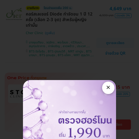
4,649 บาท
ขายดีมาก
โอนจ่ายลดเพิ่ม 200 บ.
คอร์สเลเซอร์ Diode กำจัดขน 1 ปี 12
4,999 บาท
ประหยัด 3%
ครั้ง (เลือก 2-3 จุด) สำหรับผู้หญิง
เท่านั้น
Cher Clinic
บางขุนเทียน , จตุจักร , พระโขนง , ทวีวัฒนา ,
ดูรายละเอียด
สมุทรปราการ , ภาษีเจริญ , ลาดพร้าว , ประเวศ ,
บางซื่อ , คันนายาว , บางนา , ราชเทวี , คลองเตย ,
BTS รัชโยธิน , BTS ปุณณวิถี , MRT เตาปูน , BTS
จ่ายด้วย QR
ลาดกระบัง , ปทุมวัน , บางแค
บางนา , BTS อุดมสุข , BTS อโศก , MRT สุขุมวิท ,
BTS อ่อนนุช , MRT สามย่าน , BTS สนามกีฬาแห่ง
ชาติ
×
5,335 บาท
คุ้มที่สุดในเว็บ
มี HDreview
ถูกสุดในเว็บ!
7,200 บาท
ประหยัด 26%
โปรแกรมรักษาสิวทั่วหลัง 4 ขั้นตอน
รวมเลเซอร์ Dual Yellow ทั่วใบหน้า
STC Anti-Aging & Wellness Clinic
วัฒนา , จตุจักร
ดูรายละเอียด
BTS พร้อมพงษ์ , BTS เสนานิคม