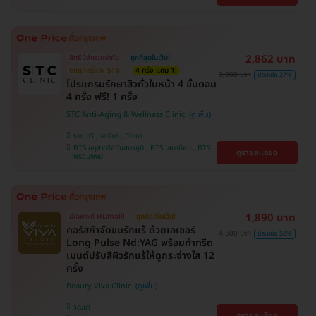
2,862 บาท
สิทธิ์มีจำนวนจำกัด
ถูกที่สุดในเว็บ!
ตกแค่ครั้งละ 518.-
4 ครั้ง แถม 1!
3,900 บาท
ประหยัด 27%
โปรแกรมรักษาสิวทั่วใบหน้า 4 ขั้นตอน
4 ครั้ง ฟรี! 1 ครั้ง
STC Anti-Aging & Wellness Clinic
ราชเทวี , จตุจักร , วัฒนา
BTS อนุสาวรีย์ชัยสมรภูมิ , BTS เสนานิคม , BTS
ดูรายละเอียด
พร้อมพงษ์
1,890 บาท
มีเฉพาะที่ HDmall!
ถูกที่สุดในเว็บ!
คอร์สกำจัดขนรักแร้ ด้วยเลเซอร์
4,500 บาท
ประหยัด 58%
Long Pulse Nd:YAG พร้อมทำทรีต
เมนต์ปรับสีผิวรักแร้ให้ดูกระจ่างใส 12
ครั้ง
Beauty Viva Clinic
วัฒนา
ดูรายละเอียด