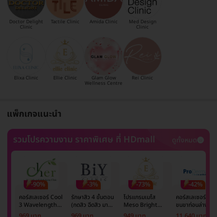
Doctor Delight
Tactile Clinic
Amida Clinic
Med Design
Clinic
Clinic
Elixa Clinic
Ellie Clinic
Glam Glow
Rei Clinic
Wellness Centre
แพ็กเกจแนะนำ
รวมโปรความงาม ราคาพิเศษ ที่ HDmall
ดูทั้งหมด
-90%
-3%
-73%
-42%
คอร์สเลเซอร์ Cool
รักษาสิว 4 ขั้นตอน
โปรแกรมเมโส
คอร์สเลเซอร์กำจั
3 Wavelength
(กดสิว ฉีดสิว มาส์ก
Meso Bright
ขนขาท่อนล่าง 2
Diode กำจัดขน
หน้า และฉายแสง)
จำนวนซีซีขึ้นอยู่กับ
ข้าง 5 ครั้ง ด้วย
969 บาท
969 บาท
949 บาท
11,640 บาท