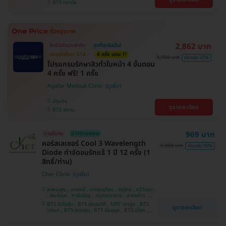
BTS เอกมัย
2,862 บาท
สิทธิ์มีจำนวนจำกัด
ถูกที่สุดในเว็บ!
ตกแค่ครั้งละ 518.-
4 ครั้ง แถม 1!
3,900 บาท
ประหยัด 27%
โปรแกรมรักษาสิวทั่วใบหน้า 4 ขั้นตอน
4 ครั้ง ฟรี! 1 ครั้ง
Agafar Medical Clinic
ปทุมวัน
ดูรายละเอียด
BTS สยาม
969 บาท
ขายดีมาก
มี HDreview
คอร์สเลเซอร์ Cool 3 Wavelength
9,900 บาท
ประหยัด 90%
Diode กำจัดขนรักแร้ 1 ปี 12 ครั้ง (1
สิทธิ์/ท่าน)
Cher Clinic
สะพานสูง , บางกะปิ , บางขุนเทียน , จตุจักร , ทวีวัฒนา
, พระโขนง , ภาษีเจริญ , สมุทรปราการ , ลาดพร้าว ,
ประเวศ , บางซื่อ , บางนา , คันนายาว , ลาดกระบัง ,
BTS รัชโยธิน , BTS ปุณณวิถี , MRT เตาปูน , BTS
ดูรายละเอียด
ราชเทวี , คลองเตย , ปทุมวัน , บางแค
บางนา , BTS อุดมสุข , BTS อ่อนนุช , BTS อโศก ,
MRT สุขุมวิท , BTS สนามกีฬาแห่งชาติ , MRT สาม
ย่าน