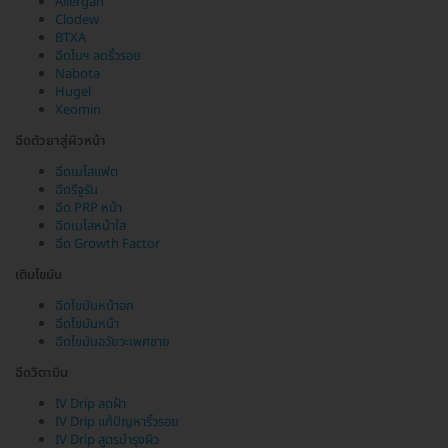
Allergan
Clodew
BTXA
ฉีดโบฯ ลดริ้วรอย
Nabota
Hugel
Xeomin
ฉีดตัวยาสู่ผิวหน้า
ฉีดเมโสแฟต
ฉีดรีจูรัน
ฉีด PRP หน้า
ฉีดเมโสหน้าใส
ฉีด Growth Factor
เติมไขมัน
ฉีดไขมันหน้าอก
ฉีดไขมันหน้า
ฉีดไขมันอวัยวะเพศชาย
ฉีดวิตามิน
IV Drip ลดฝ้า
IV Drip แก้ปัญหาริ้วรอย
IV Drip สูตรบำรุงผิว