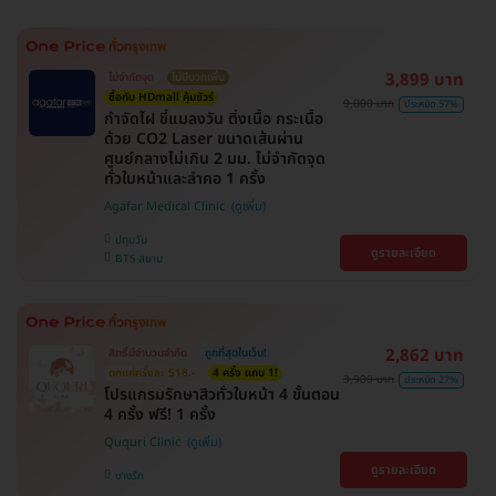
3,899 บาท
ไม่จำกัดจุด
ไม่มีบวกเพิ่ม
ซื้อกับ HDmall คุ้มชัวร์
9,000 บาท
ประหยัด 57%
กำจัดไฝ ขี้แมลงวัน ติ่งเนื้อ กระเนื้อ
ด้วย CO2 Laser ขนาดเส้นผ่าน
ศูนย์กลางไม่เกิน 2 มม. ไม่จำกัดจุด
ทั่วใบหน้าและลำคอ 1 ครั้ง
Agafar Medical Clinic
ปทุมวัน
ดูรายละเอียด
BTS สยาม
2,862 บาท
สิทธิ์มีจำนวนจำกัด
ถูกที่สุดในเว็บ!
ตกแค่ครั้งละ 518.-
4 ครั้ง แถม 1!
3,900 บาท
ประหยัด 27%
โปรแกรมรักษาสิวทั่วใบหน้า 4 ขั้นตอน
4 ครั้ง ฟรี! 1 ครั้ง
Ququri Clinic
ดูรายละเอียด
บางรัก