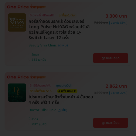
3,300 บาท
มีเฉพาะที่ HDmall!
ถูกที่สุดในเว็บ!
คอร์สกำจัดขนรักแร้ ด้วยเลเซอร์
7,800 บาท
ประหยัด 58%
Long Pulse Nd:YAG พร้อมปรับสี
ผิวรักแร้ให้ดูกระจ่างใส ด้วย Q-
Switch Laser 12 ครั้ง
Beauty Viva Clinic
วัฒนา
ดูรายละเอียด
BTS เอกมัย
2,862 บาท
สิทธิ์มีจำนวนจำกัด
ถูกสุดในเว็บ!
ตกแค่ครั้งละ 518.-
4 ครั้ง แถม 1!
3,900 บาท
ประหยัด 27%
โปรแกรมรักษาสิวทั่วใบหน้า 4 ขั้นตอน
4 ครั้ง ฟรี! 1 ครั้ง
Doctor Fills Clinic
สาทร
ดูรายละเอียด
MRT ลุมพินี