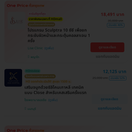
18,491 บาท
การันตีถูกที่สุด
ราคาพิเศษเฉพาะที่ HDmall
35,000 บาท
ดูแลโดยแพทย์ทุกเคส
ประหยัด 46%
โปรแกรม Sculptra 10 ซีซี เพื่อยก
กระชับผิวหน้าและกระตุ้นคอลลาเจน 1
ครั้ง
ดูรายละเอียด
Lise Clinic
แชทกับแอดมิน
พญาไท
12,125 บาท
HDreview
โดยศัลยแพทย์เฉพาะทาง
25,000 บาท
ประหยัด 52%
HD ออกค่าประเมินให้! สูงสุด 1500 บ.
เสริมจมูกด้วยซิลิโคนเกาหลี เทคนิค
แบบ Close สำหรับเคสเสริมครั้งแรก
ดูรายละเอียด
โรงพยาบาลเอเซีย
แชทกับแอดมิน
นนทบุรี