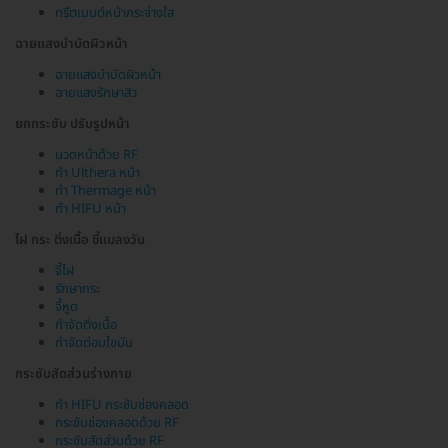
ทรีตเมนต์หน้ากระจ่างใส
ฉายแสงบำบัดผิวหน้า
ฉายแสงบำบัดผิวหน้า
ฉายแสงรักษาสิว
ยกกระชับ ปรับรูปหน้า
นวดหน้าด้วย RF
ทำ Ulthera หน้า
ทำ Thermage หน้า
ทำ HIFU หน้า
ไฝ กระ ติ่งเนื้อ ขี้แมลงวัน
จี้ไฝ
รักษากระ
จี้หูด
กำจัดติ่งเนื้อ
กำจัดต่อมไขมัน
กระชับสัดส่วนร่างกาย
ทำ HIFU กระชับช่องคลอด
กระชับช่องคลอดด้วย RF
กระชับสัดส่วนด้วย RF