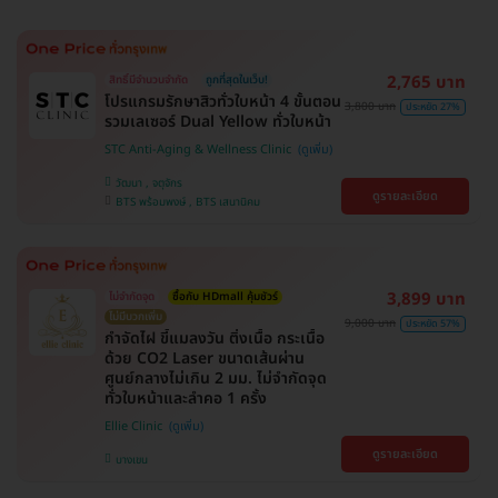
2,765 บาท
สิทธิ์มีจำนวนจำกัด
ถูกที่สุดในเว็บ!
โปรแกรมรักษาสิวทั่วใบหน้า 4 ขั้นตอน
3,800 บาท
ประหยัด 27%
รวมเลเซอร์ Dual Yellow ทั่วใบหน้า
STC Anti-Aging & Wellness Clinic
วัฒนา , จตุจักร
ดูรายละเอียด
BTS พร้อมพงษ์ , BTS เสนานิคม
3,899 บาท
ไม่จำกัดจุด
ซื้อกับ HDmall คุ้มชัวร์
ไม่มีบวกเพิ่ม
9,000 บาท
ประหยัด 57%
กำจัดไฝ ขี้แมลงวัน ติ่งเนื้อ กระเนื้อ
ด้วย CO2 Laser ขนาดเส้นผ่าน
ศูนย์กลางไม่เกิน 2 มม. ไม่จำกัดจุด
ทั่วใบหน้าและลำคอ 1 ครั้ง
Ellie Clinic
ดูรายละเอียด
บางเขน