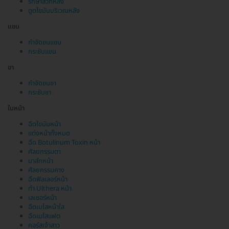
รักษาสิวที่หลัง
ดูดไขมันบริเวณหลัง
แขน
กำจัดขนแขน
กระชับแขน
ขา
กำจัดขนขา
กระชับขา
ใบหน้า
ฉีดไขมันหน้า
แต่งหน้าทั้งหมด
ฉีด Botulinum Toxin หน้า
ศัลยกรรมตา
มาส์กหน้า
ศัลยกรรมคาง
ฉีดฟิลเลอร์หน้า
ทำ Ulthera หน้า
เลเซอร์หน้า
ฉีดเมโสหน้าใส
ฉีดเมโสแฟต
คอร์สเจ้าสาว