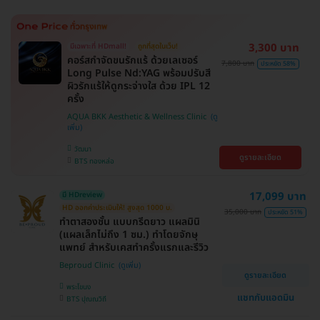
3,300 บาท
มีเฉพาะที่ HDmall!
ถูกที่สุดในเว็บ!
คอร์สกำจัดขนรักแร้ ด้วยเลเซอร์
7,800 บาท
ประหยัด 58%
Long Pulse Nd:YAG พร้อมปรับสี
ผิวรักแร้ให้ดูกระจ่างใส ด้วย IPL 12
ครั้ง
AQUA BKK Aesthetic & Wellness Clinic
วัฒนา
ดูรายละเอียด
BTS ทองหล่อ
17,099 บาท
มี HDreview
HD ออกค่าประเมินให้! สูงสุด 1000 บ.
35,000 บาท
ประหยัด 51%
ทำตาสองชั้น แบบกรีดยาว แผลมินิ
(แผลเล็กไม่ถึง 1 ซม.) ทำโดยจักษุ
แพทย์ สำหรับเคสทำครั้งแรกและรีวิว
Beproud Clinic
ดูรายละเอียด
พระโขนง
แชทกับแอดมิน
BTS ปุณณวิถี