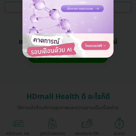
ดูแพ็กเกจเพิ่ม
แอดมินพร้อมดูแลคุณทุกวันทางไลน์
คุยกับแอดมิน ฟรี!
HDmall Health ดี อะไรก็ดี
ให้การเข้าถึงบริการสุขภาพและความงามเป็นเรื่องง่าย
คลินิกและ รพ.
ถูกกว่าจองตรง
ผ่อนสบาย 0%
สะดวก