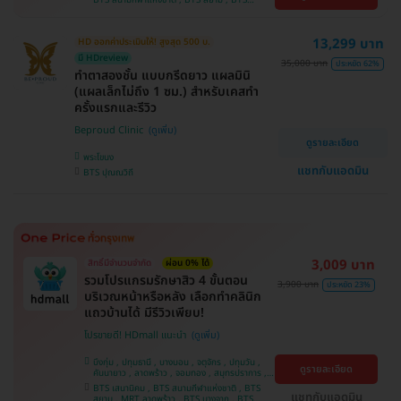
บางนา , คลองเตย , ตลิ่งชัน
บางจาก , BTS ปุณณวิถี , BTS บางหว้า , MRT
บางไผ่ , MRT บางหว้า , BTS พญาไท , BTS
อุดมสุข , BTS บางนา , BTS ศรีนครินทร์ , BTS
13,299 บาท
HD ออกค่าประเมินให้! สูงสุด 500 บ.
สะพานควาย
มี HDreview
35,000 บาท
ประหยัด 62%
ทำตาสองชั้น แบบกรีดยาว แผลมินิ
(แผลเล็กไม่ถึง 1 ซม.) สำหรับเคสทำ
ครั้งแรกและรีวิว
Beproud Clinic
ดูรายละเอียด
พระโขนง
แชทกับแอดมิน
BTS ปุณณวิถี
3,009 บาท
สิทธิ์มีจำนวนจำกัด
ผ่อน 0% ได้
รวมโปรแกรมรักษาสิว 4 ขั้นตอน
3,900 บาท
ประหยัด 23%
บริเวณหน้าหรือหลัง เลือกทำคลินิก
แถวบ้านได้ มีรีวิวเพียบ!
โปรขายดี! HDmall แนะนำ
บึงกุ่ม , ปทุมธานี , บางบอน , จตุจักร , ปทุมวัน ,
ดูรายละเอียด
คันนายาว , ลาดพร้าว , จอมทอง , สมุทรปราการ ,
พระโขนง , พญาไท , ราษฎร์บูรณะ , หนองแขม ,
BTS เสนานิคม , BTS สนามกีฬาแห่งชาติ , BTS
ภาษีเจริญ , บางรัก , ราชเทวี , บางนา , บริการถึง
แชทกับแอดมิน
สยาม , MRT ลาดพร้าว , BTS บางจาก , BTS