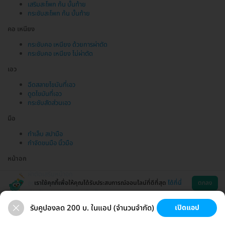
เสริมสะโพก ก้น บั้นท้าย
กระชับสะโพก ก้น บั้นท้าย
คอ เหนียง
กระชับคอ เหนียง ด้วยการผ่าตัด
กระชับคอ เหนียง ไม่ผ่าตัด
เอว
ฉีดสลายไขมันที่เอว
ดูดไขมันที่เอว
กระชับสัดส่วนเอว
มือ
ทำเล็บ สปามือ
กำจัดขนมือ นิ้วมือ
หน้าอก
ผ่าตัดเสริมหน้าอก
เราใช้คุกกี้เพื่อให้คุณได้รับประสบการณ์ออนไลน์ที่ดีที่สุด
ได้ที่นี่
ตกลง
ลดขนาดหน้าอก
ตัดเต้านม แปลงเพศหญิงเป็นชาย
ฉีดไขมันหน้าอก
รับคูปองลด 200 บ. ในแอป (จำนวนจำกัด)
เปิดแอป
ขนที่ลับ
ขนรักแร้
กระชับหน้า
เสริมหน้าอก
ช่วยเหลือ
โหลดแอพ