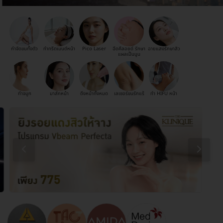
กำจัดขนทั้งตัว
ทำทรีตเมนต์หน้า
Pico Laser
ฉีดคีลอยด์ รักษา
ฉายแสงรักษาสิว
แผลเป็นนูน
ทำจมูก
มาส์กหน้า
ดึงหน้าทั้งหมด
เลเซอร์ขนรักแร้
ทำ HIFU หน้า