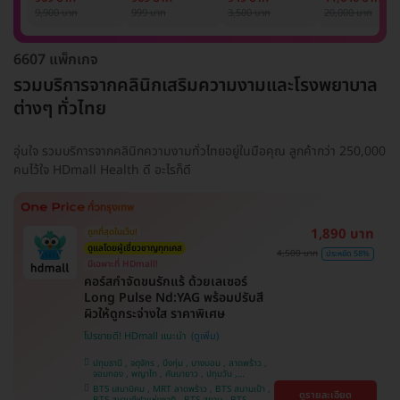
รักแร้ 1 ปี 12 ครั้ง
1 ครั้ง
แพทย์ประเมิน เพื่อ
เลเซอร์
9,900 บาท
999 บาท
3,500 บาท
20,000 บาท
(1 สิทธิ์/ท่าน)
ปรับผิวกระจ่างใส 1
Mediostar Nex
ครั้ง
6607 แพ็กเกจ
รวมบริการจากคลินิกเสริมความงามและโรงพยาบาล
ต่างๆ ทั่วไทย
อุ่นใจ รวมบริการจากคลินิกความงามทั่วไทยอยู่ในมือคุณ ลูกค้ากว่า 250,000
คนไว้ใจ HDmall Health ดี อะไรก็ดี
1,890 บาท
ถูกที่สุดในเว็บ!
ดูแลโดยผู้เชี่ยวชาญทุกเคส
4,500 บาท
ประหยัด 58%
มีเฉพาะที่ HDmall!
คอร์สกำจัดขนรักแร้ ด้วยเลเซอร์
Long Pulse Nd:YAG พร้อมปรับสี
ผิวให้ดูกระจ่างใส ราคาพิเศษ
โปรขายดี! HDmall แนะนำ
ปทุมธานี , จตุจักร , บึงกุ่ม , บางบอน , ลาดพร้าว ,
จอมทอง , พญาไท , คันนายาว , ปทุมวัน ,
สมุทรปราการ , ราษฎร์บูรณะ , พระโขนง , บางรัก ,
BTS เสนานิคม , MRT ลาดพร้าว , BTS สนามเป้า ,
ดูรายละเอียด
บริการถึงบ้าน , ภาษีเจริญ , ราชเทวี , หนองแขม ,
BTS สนามกีฬาแห่งชาติ , BTS สยาม , BTS