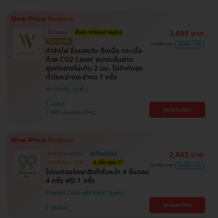
3,899 บาท
ไม่จำกัดจุด
ซื้อกับ HDmall คุ้มชัวร์
ไม่มีบวกเพิ่ม
9,000 บาท
ประหยัด 57%
กำจัดไฝ ขี้แมลงวัน ติ่งเนื้อ กระเนื้อ
ด้วย CO2 Laser ขนาดเส้นผ่าน
ศูนย์กลางไม่เกิน 2 มม. ไม่จำกัดจุด
ทั่วใบหน้าและลำคอ 1 ครั้ง
W+ Medic
นนทบุรี
ดูรายละเอียด
MRT สามแยกบางใหญ่
2,862 บาท
สิทธิ์มีจำนวนจำกัด
ถูกที่สุดในเว็บ!
ตกแค่ครั้งละ 518.-
4 ครั้ง แถม 1!
3,900 บาท
ประหยัด 27%
โปรแกรมรักษาสิวทั่วใบหน้า 4 ขั้นตอน
4 ครั้ง ฟรี! 1 ครั้ง
Pleased Clinic พลีส คลินิก
ดูรายละเอียด
พระโขนง