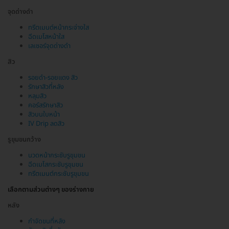
จุดด่างดำ
ทรีตเมนต์หน้ากระจ่างใส
ฉีดเมโสหน้าใส
เลเซอร์จุดด่างดำ
สิว
รอยดำ-รอยแดง สิว
รักษาสิวที่หลัง
หลุมสิว
คอร์สรักษาสิว
สิวบนใบหน้า
IV Drip ลดสิว
รูขุมขนกว้าง
นวดหน้ากระชับรูขุมขน
ฉีดเมโสกระชับรูขุมขน
ทรีตเมนต์กระชับรูขุมขน
เลือกตามส่วนต่างๆ ของร่างกาย
หลัง
กำจัดขนที่หลัง