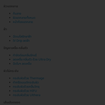
ผิวแตกลาย
ก้นลาย
ผิวแตกลายทั้งหมด
หน้าท้องแตกลาย
ฝ้า
ฉีดเมโสรักษาฝ้า
IV Drip ลดฝ้า
ปัญหาเหงื่อ-กลิ่นตัว
กำจัดต่อมกลิ่นรักแร้
ลดเหงื่อ กลิ่นตัว ด้วย Ultra Dry
ฉีดโบฯ ลดเหงื่อ
ผิวไม่กระชับ
กระชับผิวด้วย Thermage
ทำทรีตเมนต์กระชับผิว
กระชับผิวด้วยคลื่นวิทยุ
กระชับผิวด้วย HIFU
กระชับผิวด้วย Ulthera
เส้นเลือดขอด