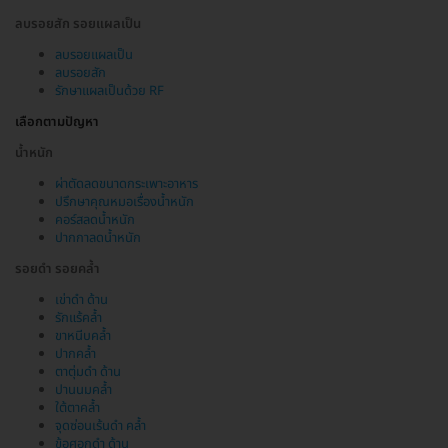
ลบรอยสัก รอยแผลเป็น
ลบรอยแผลเป็น
ลบรอยสัก
รักษาแผลเป็นด้วย RF
เลือกตามปัญหา
น้ำหนัก
ผ่าตัดลดขนาดกระเพาะอาหาร
ปรึกษาคุณหมอเรื่องน้ำหนัก
คอร์สลดน้ำหนัก
ปากกาลดน้ำหนัก
รอยดำ รอยคล้ำ
เข่าดำ ด้าน
รักแร้คล้ำ
ขาหนีบคล้ำ
ปากคล้ำ
ตาตุ่มดำ ด้าน
ปานนมคล้ำ
ใต้ตาคล้ำ
จุดซ่อนเร้นดำ คล้ำ
ข้อศอกดำ ด้าน