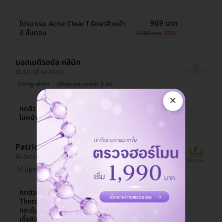
จตุจักร, บางขุนเทียน, ปทุมวัน, อุดรธานี, ลาดพร้าว, สุราษฎ์
ธานี, พิษณุโลก, วัฒนา, บางแค, ชลบุรี, นครศรีธรรมราช,
บางนา, ปทุมธานี, นนทบุรี, นครราชสีมา, ห้วยขวาง,
969 บาท
โปรแกรม Acne Clear I รักษาสิวหน้า
ประเวศ, บางกะปิ, สงขลา, ขอนแก่น, บางกอกน้อย,
3 ขั้นตอน
2,000 บาท
-52%
เชียงใหม่, คันนายาว, สมุทรปราการ, สระบุรี, จันทบุรี,
ระยอง, ภูเก็ต, ธนบุรี
บอสเมดิรอยัล คลินิก
ให้บริการที่ คลองเตย
รีวิวดีลูกค้ารัก
มีที่จอดรถมากกว่า 3 คัน
×
290 บาท
กดสิว ฉีดสิว ไม่จำกัดเม็ด บริเวณ
ใบหน้า 1 ครั้ง
399 บาท
-27%
Patricia Clinic
ให้บริการที่ จตุจักร
ไม่ Upsell
กดสิวทั่วใบหน้า และทำ Nano
775 บาท
Therapy ฉายแสงสีแดงลดรอยแดง
กระตุ้นคอลลาเจน พร้อมมาส์กหน้าฆ่า
2,500 บาท
-69%
เชื้อสิว 1 ครั้ง