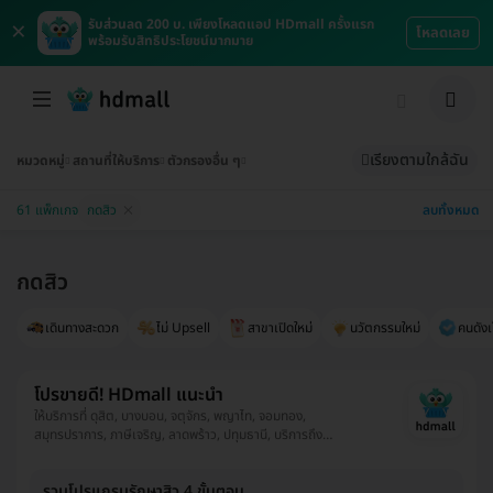
×
รับส่วนลด 200 บ. เพียงโหลดแอป HDmall ครั้งแรก
โหลดเลย
พร้อมรับสิทธิประโยชน์มากมาย
เรียงตามใกล้ฉัน
หมวดหมู่
สถานที่ให้บริการ
ตัวกรองอื่น ๆ
ลบทั้งหมด
61 แพ็กเกจ
กดสิว
กดสิว
เดินทางสะดวก
ไม่ Upsell
สาขาเปิดใหม่
นวัตกรรมใหม่
คนดังเ
โปรขายดี! HDmall แนะนำ
ให้บริการที่ ดุสิต, บางบอน, จตุจักร, พญาไท, จอมทอง,
สมุทรปราการ, ภาษีเจริญ, ลาดพร้าว, ปทุมธานี, บริการถึง
บ้าน, พระโขนง, ปทุมวัน, ยานนาวา, บางนา, ราชเทวี, บึงกุ่ม,
คลองเตย, คันนายาว, ตลิ่งชัน, ราษฎร์บูรณะ, หนองแขม,
รวมโปรแกรมรักษาสิว 4 ขั้นตอน
บางรัก