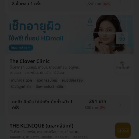
8 ขั้นตอน 1 ครั้ง
1,590 บาท
-46%
The Clover Clinic
ให้บริการที่ นนทบุรี, บางนา, บางขุนเทียน, จตุจักร,
ยานนาวา, ลาดพร้าว, ปทุมวัน, ทวีวัฒนา
เดินทางสะดวก
นวัตกรรมใหม่
หมอมีชื่อเสียง
รีวิวดีลูกค้ารัก
มีแพทย์ประจำคลินิก
291 บาท
กดสิว ฉีดสิว ไม่จำกัดเม็ดทั่วหน้า 1
ครั้ง
300 บาท
-3%
THE KLINIQUE (เดอะคลีนิกค์)
ให้บริการที่ บางรัก, พระนครศรีอยุธยา, เชียงราย,
คลองสาน, ยานนาวา, นครปฐม, คลองเตย, นครสวรรค์,