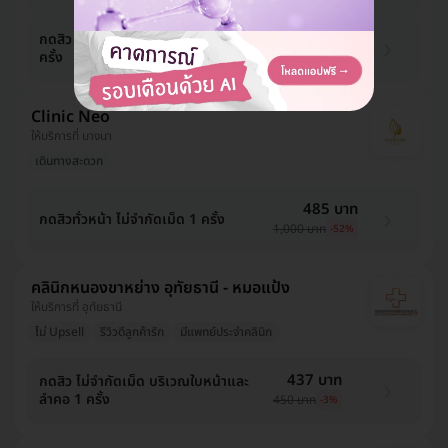
775 บาท
กดสิว ฉีดสิว ไม่จำกัดเม็ดทั่วหน้า 1
ครั้ง
799 บาท
-3%
Clinic Neo
ให้บริการที่ บางนา
เดินทางสะดวก
485 บาท
กดสิวทั่วหน้า ไม่จำกัดเม็ด 1 ครั้ง
1,000 บาท
-52%
คลินิกหนองขาหย่าง อุทัยธานี - หมอแป้ง
ให้บริการที่ อุทัยธานี
ไม่ Upsell
รีวิวดีลูกค้ารัก
มีแพทย์ประจำคลินิก
437 บาท
กดสิว ไม่จำกัดเม็ด บริเวณใบหน้าและ
ลำคอ 1 ครั้ง
450 บาท
-3%