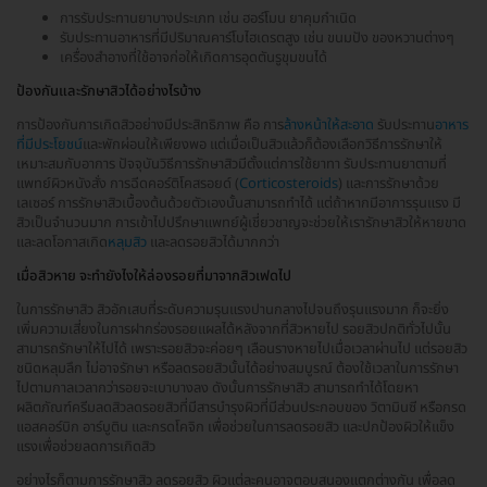
การรับประทานยาบางประเภท เช่น ฮอร์โมน ยาคุมกำเนิด
รับประทานอาหารที่มีปริมาณคาร์โบไฮเดรตสูง เช่น ขนมปัง ของหวานต่างๆ
เครื่องสำอางที่ใช้อาจก่อให้เกิดการอุดตันรูขุมขนได้
ป้องกันและรักษาสิวได้อย่างไรบ้าง
การป้องกันการเกิดสิวอย่างมีประสิทธิภาพ คือ การ
ล้างหน้าให้สะอาด
รับประทาน
อาหาร
ที่มีประโยชน์
และพักผ่อนให้เพียงพอ แต่เมื่อเป็นสิวแล้วก็ต้องเลือกวิธีการรักษาให้
เหมาะสมกับอาการ ปัจจุบันวิธีการรักษาสิวมีตั้งแต่การใช้ยาทา รับประทานยาตามที่
แพทย์ผิวหนังสั่ง การฉีดคอร์ติโคสรอยด์ (
Corticosteroids
) และการรักษาด้วย
เลเซอร์ การรักษาสิวเบื้องต้นด้วยตัวเองนั้นสามารถทำได้ แต่ถ้าหากมีอาการรุนแรง มี
สิวเป็นจำนวนมาก การเข้าไปปรึกษาแพทย์ผู้เชี่ยวชาญจะช่วยให้เรารักษาสิวให้หายขาด
และลดโอกาสเกิด
หลุมสิว
และลดรอยสิวได้มากกว่า
เมื่อสิวหาย จะทำยังไงให้ล่องรอยที่มาจากสิวเฟดไป
ในการรักษาสิว สิวอักเสบที่ระดับความรุนแรงปานกลางไปจนถึงรุนแรงมาก ก็จะยิ่ง
เพิ่มความเสี่ยงในการฝากร่องรอยแผลได้หลังจากที่สิวหายไป รอยสิวปกติทั่วไปนั้น
สามารถรักษาให้ไปได้ เพราะรอยสิวจะค่อยๆ เลือนรางหายไปเมื่อเวลาผ่านไป แต่รอยสิว
ชนิดหลุมลึก ไม่อาจรักษา หรือลดรอยสิวนั้นได้อย่างสมบูรณ์ ต้องใช้เวลาในการรักษา
ไปตามกาลเวลากว่ารอยจะเบาบางลง ดังนั้นการรักษาสิว สามารถทำได้โดยหา
ผลิตภัณฑ์ครีมลดสิวลดรอยสิวที่มีสารบำรุงผิวที่มีส่วนประกอบของ วิตามินซี หรือกรด
แอสคอร์บิก อาร์บูติน และกรดโคจิก เพื่อช่วยในการลดรอยสิว และปกป้องผิวให้แข็ง
แรงเพื่อช่วยลดการเกิดสิว
อย่างไรก็ตามการรักษาสิว ลดรอยสิว ผิวแต่ละคนอาจตอบสนองแตกต่างกัน เพื่อลด