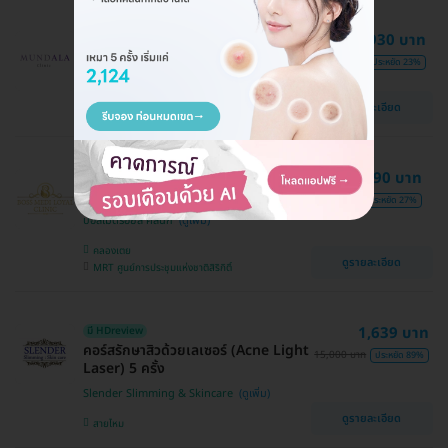
รักษาสิวหน้า (Acne Care 4 Step) 4
1,930 บาท
ขั้นตอน
2,500 บาท
ประหยัด 23%
Mundala Clinic
ดูรายละเอียด
บางแค , บางขุนเทียน
กดสิว ฉีดสิว ไม่จำกัดเม็ด บริเวณใบหน้า
290 บาท
1 ครั้ง
399 บาท
ประหยัด 27%
บอสเมดิรอยัล คลินิก
คลองเตย
ดูรายละเอียด
MRT ศูนย์การประชุมแห่งชาติสิริกิติ์
1,639 บาท
มี HDreview
คอร์สรักษาสิวด้วยเลเซอร์ (Acne Light
15,000 บาท
ประหยัด 89%
Laser) 5 ครั้ง
Slender Slimming & Skincare
ดูรายละเอียด
สายไหม