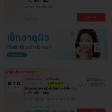
4 ครั้ง ฟรี! 1 ครั้ง
Doctor Fills Clinic
สาทร
ดูรายละเอียด
MRT ลุมพินี
2,862 บาท
สิทธิ์มีจำนวนจำกัด
ถูกที่สุดในเว็บ!
ตกแค่ครั้งละ 518.-
4 ครั้ง แถม 1!
3,900 บาท
ประหยัด 27%
โปรแกรมรักษาสิวทั่วใบหน้า 4 ขั้นตอน
4 ครั้ง ฟรี! 1 ครั้ง
STC Anti-Aging & Wellness Clinic
ราชเทวี , จตุจักร , วัฒนา
BTS อนุสาวรีย์ชัยสมรภูมิ , BTS เสนานิคม , BTS