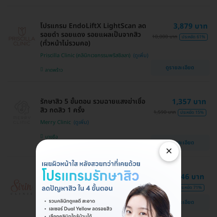
โปรแกรม EndoLiftX LightScan ลด
3,879 บาท
รอยดำ รอยแดง รอยแผลเป็นจากสิว
10,000 บาท
ประหยัด 61%
(ทั่วหน้าไม่รวมคอ)
Priscilla Clinic (คลินิกเวชกรรมพริสซิลลา)
ดูรายละเอียด
ลาดพร้าว
รักษาสิว 5 ขั้นตอน รวมฉายแสงฆ่าเชื้อ
1,357 บาท
สิว กดสิว 1 ครั้ง
1,590 บาท
ประหยัด 15%
Merry Clinic
บางซื่อ
ดูรายละเอียด
MRT บางโพ
×
กดสิวไม่จำกัดเม็ดทั่วใบหน้า 1 ครั้ง
146 บาท
500 บาท
ประหยัด 71%
Sirin Clinic
ดูรายละเอียด
ประเวศ