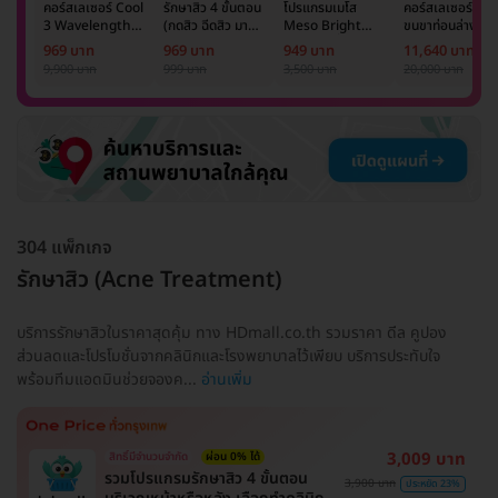
คอร์สเลเซอร์ Cool
รักษาสิว 4 ขั้นตอน
โปรแกรมเมโส
คอร์สเลเซอร์กำจั
3 Wavelength
(กดสิว ฉีดสิว มาส์ก
Meso Bright
ขนขาท่อนล่าง 2
Diode กำจัดขน
หน้า และฉายแสง)
จำนวนซีซีขึ้นอยู่กับ
ข้าง 5 ครั้ง ด้วย
969 บาท
969 บาท
949 บาท
11,640 บาท
รักแร้ 1 ปี 12 ครั้ง
1 ครั้ง
แพทย์ประเมิน เพื่อ
เลเซอร์
9,900 บาท
999 บาท
3,500 บาท
20,000 บาท
(1 สิทธิ์/ท่าน)
ปรับผิวกระจ่างใส 1
Mediostar Nex
ครั้ง
304 แพ็กเกจ
รักษาสิว (Acne Treatment)
บริการรักษาสิวในราคาสุดคุ้ม ทาง HDmall.co.th รวมราคา ดีล คูปอง
ส่วนลดและโปรโมชั่นจากคลินิกและโรงพยาบาลไว้เพียบ บริการประทับใจ
พร้อมทีมแอดมินช่วยจองค...
อ่านเพิ่ม
3,009 บาท
สิทธิ์มีจำนวนจำกัด
ผ่อน 0% ได้
รวมโปรแกรมรักษาสิว 4 ขั้นตอน
3,900 บาท
ประหยัด 23%