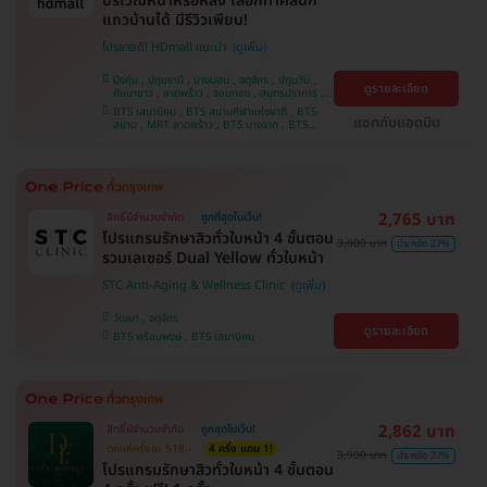
บริเวณหน้าหรือหลัง เลือกทำคลินิก
แถวบ้านได้ มีรีวิวเพียบ!
โปรขายดี! HDmall แนะนำ
บึงกุ่ม , ปทุมธานี , บางบอน , จตุจักร , ปทุมวัน ,
ดูรายละเอียด
คันนายาว , ลาดพร้าว , จอมทอง , สมุทรปราการ ,
พระโขนง , พญาไท , ราษฎร์บูรณะ , หนองแขม ,
BTS เสนานิคม , BTS สนามกีฬาแห่งชาติ , BTS
ภาษีเจริญ , บางรัก , ราชเทวี , บางนา , บริการถึง
แชทกับแอดมิน
สยาม , MRT ลาดพร้าว , BTS บางจาก , BTS
บ้าน , คลองเตย , ตลิ่งชัน
สนามเป้า , BTS บางหว้า , MRT บางไผ่ , MRT บาง
หว้า , BTS สะพานควาย , BTS พญาไท , BTS
อุดมสุข , BTS บางนา , BTS ปุณณวิถี , BTS
ศรีนครินทร์
2,765 บาท
สิทธิ์มีจำนวนจำกัด
ถูกที่สุดในเว็บ!
โปรแกรมรักษาสิวทั่วใบหน้า 4 ขั้นตอน
3,800 บาท
ประหยัด 27%
รวมเลเซอร์ Dual Yellow ทั่วใบหน้า
STC Anti-Aging & Wellness Clinic
วัฒนา , จตุจักร
ดูรายละเอียด
BTS พร้อมพงษ์ , BTS เสนานิคม
2,862 บาท
สิทธิ์มีจำนวนจำกัด
ถูกสุดในเว็บ!
ตกแค่ครั้งละ 518.-
4 ครั้ง แถม 1!
3,900 บาท
ประหยัด 27%
โปรแกรมรักษาสิวทั่วใบหน้า 4 ขั้นตอน