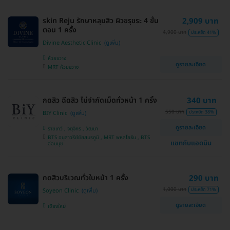
skin Reju รักษาหลุมสิว ผิวขรุขระ 4 ขั้น
2,909 บาท
ตอน 1 ครั้ง
4,900 บาท
ประหยัด 41%
Divine Aesthetic Clinic
ห้วยขวาง
ดูรายละเอียด
MRT ห้วยขวาง
กดสิว ฉีดสิว ไม่จำกัดเม็ดทั่วหน้า 1 ครั้ง
340 บาท
550 บาท
ประหยัด 38%
BIY Clinic
ดูรายละเอียด
ราชเทวี , จตุจักร , วัฒนา
BTS อนุสาวรีย์ชัยสมรภูมิ , MRT พหลโยธิน , BTS
แชทกับแอดมิน
อ่อนนุช
กดสิวบริเวณทั่วใบหน้า 1 ครั้ง
290 บาท
1,000 บาท
ประหยัด 71%
Soyeon Clinic
ดูรายละเอียด
เชียงใหม่