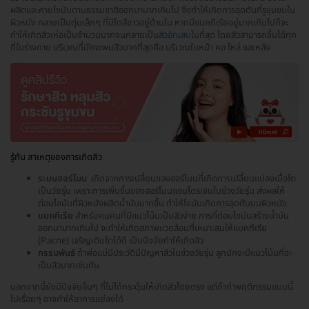
ผลิตและคายไขมันตามธรรมชาติออกมามากเกินไป จึงทำให้เกิดการอุดตันที่รูขุมขนใน
ผิวหนัง กลายเป็นตุ่มเล็กๆ ที่มีไตสีขาวอยู่ด้านใน หากมีแบคทีเรียอยู่มากเกินไปก็จะ
ทำให้เกิดสิวเห่อเป็นจำนวนมากจนกลายเป็น
สิวอักเสบ
ในที่สุด โดยสิวสามารถขึ้นได้ทุก
ที่ในร่างกาย บริเวณที่มักจะพบสิวมากที่สุดคือ บริเวณใบหน้า คอ ไหล่ และหลัง
รู้ทัน สาเหตุของการเกิดสิว
ระบบฮอร์โมน
เกิดจากการเปลี่ยนของฮอร์โมนที่เกิดการเปลี่ยนแปลงเมื่อโต
เป็นวัยรุ่น เพราะการเพิ่มขึ้นของฮอร์โมนแอนโดรเจนในช่วงวัยรุ่น ส่งผลให้
ต่อมไขมันที่ผิวหนังผลิตน้ำมันมากขึ้น ทำให้ไขมันเกิดการอุดตันบนผิวหนัง
แบคทีเรีย
สำหรับคนคนที่มีแนวโน้มเป็นสิวง่าย การที่ต่อมไขมันสร้างน้ำมัน
ออกมามากเกินไป จะทำให้เกิดสภาพแวดล้อมที่เหมาะสมให้แบคทีเรีย
(P.acne) เจริญเติบโตได้ดี เป็นปัจจัยทำให้เกิดสิว
กรรมพันธ์
ถ้าพ่อแม่มีประวัติมีปัญหาสิวในช่วงวัยรุ่น ลูกมักจะมีแนวโน้มที่จะ
เป็นสิวมากเช่นกัน
นอกจากนี้ยังมีปัจจัยอื่นๆ ที่ไม่ได้กระตุ้นให้เกิดสิวโดยตรง แต่ถ้าทำพฤติกรรมแบบนี้
ไปเรื่อยๆ อาจทำให้อาการแย่ลงได้