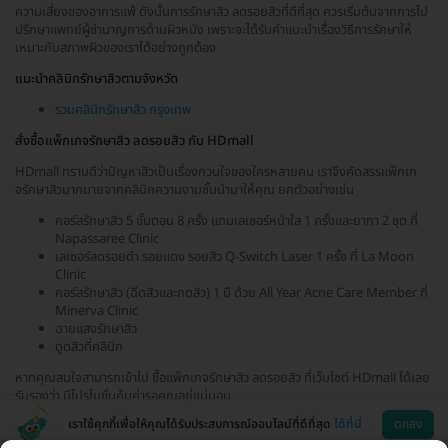
ความเสี่ยงของอาการแพ้ ดังนั้นการรักษาสิว ลดรอยสิวที่ดีที่สุด ควรเริ่มต้นจากการไป
ปรึกษาแพทย์ผู้ชำนาญการด้านผิวหนัง เพราะจะได้รับคำแนะนำเรื่องวิธีการรักษาให้
เหมาะกับสภาพผิวของเราได้อย่างถูกต้อง
แนะนำคลินิกรักษาสิวตามจังหวัด
รวมคลินิกรักษาสิว กรุงเทพ
สั่งซื้อแพ็กเกจรักษาสิว ลดรอยสิว กับ HDmall
HDmall ทราบดีว่าปัญหาสิวเป็นเรื่องกวนใจของใครหลายคน เราจึงคัดสรรแพ็กเก
จรักษาสิวมากมายจากคลินิกความงามชั้นนำมาให้คุณ ยกตัวอย่างเช่น
คอร์สรักษาสิว 5 ขั้นตอน 8 ครั้ง แถมเลเซอร์หน้าใส 1 ครั้งและยาทา 2 ชุด ที่
Napassaree Clinic
เลเซอร์ลดรอยดำ รอยแดง รอยสิว Q-Switch Laser 1 ครั้ง ที่ La Moon
Clinic
คอร์สรักษาสิว (ฉีดสิวและกดสิว) 1 ปี ด้วย All Year Acne Care Member ที่
Minerva Clinic
ฉายแสงรักษาสิว
ดูดสิวที่คลินิก
หากคุณสนใจสามารถเข้าไป ซื้อแพ็กเกจรักษาสิว ลดรอยสิว ที่เว็บไซต์ HDmall ได้เลย
รับรองว่า มีโปรโมชั่นคุ้มค่ารอคุณอยู่แน่นอน
เราใช้คุกกี้เพื่อให้คุณได้รับประสบการณ์ออนไลน์ที่ดีที่สุด
ได้ที่นี่
ตกลง