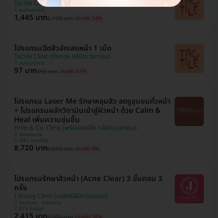
Tactile Clinic (ทัคทาย คลินิกเวชกรรม)
สมุทรปราการ
1,445 บาท
2,199 บาท
ประหยัด 34%
โปรแกรมฉีดสิวอักเสบหน้า 1 เม็ด
Tactile Clinic (ทัคทาย คลินิกเวชกรรม)
สมุทรปราการ
97 บาท
250 บาท
ประหยัด 61%
โปรแกรม Laser Me รักษาหลุมสิว ลดรูขุมขนทั่วหน้า
+ โปรแกรมผลักวิตามินเข้าสู่ผิวหน้า ด้วย Calm &
Heal เพิ่มความชุ่มชื้น
Prim & Co. Clinic (พริมแอนด์โค คลินิกเวชกรรม)
วังทองหลาง
MRT มหาดไทย
8,720 บาท
9,590 บาท
ประหยัด 9%
โปรแกรมรักษาสิวหน้า (Acne Clear) 3 ขั้นตอน 3
ครั้ง
J Young Clinic (เจยังคลินิกเวชกรรม)
คลองเตย , สวนหลวง
BTS อ่อนนุช
2,415 บาท
3,900 บาท
ประหยัด 38%