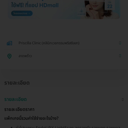
Priscilla Clinic (คลินิกเวชกรรมพริสซิลลา)
ลาดพร้าว
รายละเอียด
รายละเอียด
รายละเอียดราคา
แพ็กเกจนี้รวมค่าใช้จ่ายอะไรบ้าง?
ค่าโปรแกรม EndoLiftX LightScan ลดรอยดำ รอยแดง รอยแผล