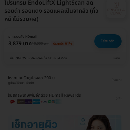
โปรแกรม EndoLiftX LightScan ลด
รอยดำ รอยแดง รอยแผลเป็นจากสิว (ทั่ว
หน้าไม่รวมคอ)
ราคาจองกับ HDmall
ใส่ตะกร้า
3,879 บาท
10,000 บาท
ประหยัด 61%
ผ่อน 969.75 บ./เดือน ดอกเบี้ย 0% นาน 4 เดือน
ขยาย
โหลดแอปรับคูปองลด 200 บ.
โหลดเลย
คูปองมีจำนวนจำกัด
รับสิทธิพิเศษเพิ่มอีกด้วย HDmall Rewards
ดูเพิ่ม