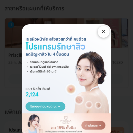
สาขาหรือแผนกที่ให้บริการ
1
×
Priscilla Clinic (คลินิกเวชกรรมพริสซิลลา)
25 ถ. ประดิษฐ์มนูธรรม แขวงลาดพร้าว เขตลาดพร้าว กรุงเทพมหานคร 10230
ดูรายละเอียด
แพ็กเกจอื่นใน รักษาสิว (Acne Treatment)
โปรแกรมทรีตเมนต์รักษาสิวหน้า 5 ขั้นตอน