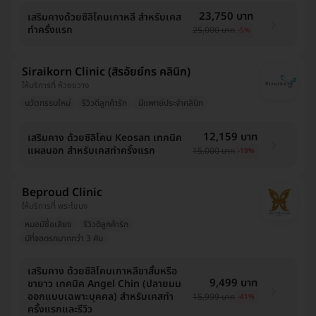
23,750 บาท
เสริมคางด้วยซิลิโคนเกาหลี สำหรับเคส
ทำครั้งแรก
25,000 บาท
-5%
Siraikorn Clinic (สิรอัยย์กร คลินิก)
ให้บริการที่ ห้วยขวาง
นวัตกรรมใหม่
รีวิวดีลูกค้ารัก
มีแพทย์ประจำคลินิก
12,159 บาท
เสริมคาง ด้วยซิลิโคน Keosan เทคนิค
แผลนอก สำหรับเคสทำครั้งแรก
15,000 บาท
-19%
Beproud Clinic
ให้บริการที่ พระโขนง
หมอมีชื่อเสียง
รีวิวดีลูกค้ารัก
มีที่จอดรถมากกว่า 3 คัน
เสริมคาง ด้วยซิลิโคนเกาหลีขาสั้นหรือ
9,499 บาท
ขายาว เทคนิค Angel Chin (ปลายมน
ออกแบบเฉพาะบุคคล) สำหรับเคสทำ
15,999 บาท
-41%
ครั้งแรกและรีวิว