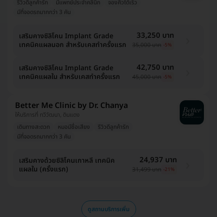
รีวิวดีลูกค้ารัก
มีแพทย์ประจำคลินิก
จองคิวได้เร็ว
มีที่จอดรถมากกว่า 3 คัน
33,250 บาท
เสริมคางซิลิโคน Implant Grade
เทคนิคแผลนอก สำหรับเคสทำครั้งแรก
35,000 บาท
-5%
42,750 บาท
เสริมคางซิลิโคน Implant Grade
เทคนิคแผลใน สำหรับเคสทำครั้งแรก
45,000 บาท
-5%
Better Me Clinic by Dr. Chanya
ให้บริการที่ ทวีวัฒนา, ดินแดง
เดินทางสะดวก
หมอมีชื่อเสียง
รีวิวดีลูกค้ารัก
มีที่จอดรถมากกว่า 3 คัน
24,937 บาท
เสริมคางด้วยซิลิโคนเกาหลี เทคนิค
แผลใน (ครั้งแรก)
31,499 บาท
-21%
ดูสถานบริการเพิ่ม