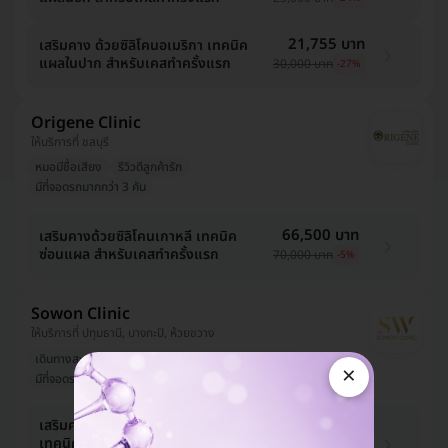
21,755 บาท
เสริมคาง ด้วยซิลิโคนอเมริกา เทคนิค
แผลในปาก สำหรับเคสทำครั้งแรก
30,000 บาท
-27%
Origene Clinic
ให้บริการที่ ชลบุรี
หมอมีชื่อเสียง
รีวิวดีลูกค้ารัก
มีที่จอดรถมากกว่า 3 คัน
66,500 บาท
เสริมคางด้วยซิลิโคนเกาหลี เทคนิค
ซ่อนแผล สำหรับเคสทำครั้งแรก
70,000 บาท
-5%
Sowon Clinic
ให้บริการที่ ปทุมธานี, บางกะปิ, ห้วยขวาง
เดินทางสะดวก
รีวิวดีลูกค้ารัก
มีแพทย์ประจำคลินิก
×
มีที่จอดรถมากกว่า 3 คัน
เสริมคางพรีเมียม ด้วยซิลิโคนเกาหลี
18,999 บาท
เทคนิค Ultra Lock สำหรับเคสทำครั้ง