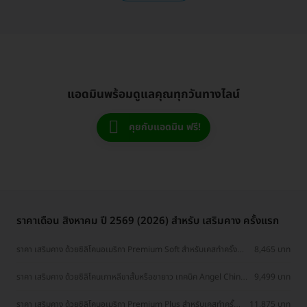
แอดมินพร้อมดูแลคุณทุกวันทางไลน์
คุยกับแอดมิน ฟรี!
ราคาเดือน สิงหาคม ปี 2569 (2026) สำหรับ เสริมคาง ครั้งแรก
ราคา เสริมคาง ด้วยซิลิโคนอเมริกา Premium Soft สำหรับเคสทำครั้ง
8,465 บาท
แรก
ราคา เสริมคาง ด้วยซิลิโคนเกาหลีขาสั้นหรือขายาว เทคนิค Angel Chin
9,499 บาท
(ปลายมน ออกแบบเฉพาะบุคคล) สำหรับเคสทำครั้งแรกและรีวิว
ราคา เสริมคาง ด้วยซิลิโคนอเมริกา Premium Plus สำหรับเคสทำครั้ง
11,875 บาท