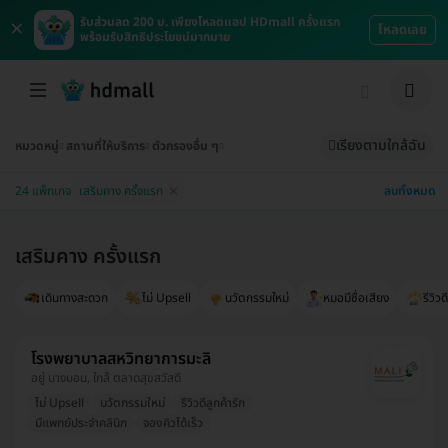
×
รับส่วนลด 200 บ. เพียงโหลดแอป HDmall ครั้งแรก
โหลดเลย
พร้อมรับสิทธิประโยชน์มากมาย
เรียงตามใกล้ฉัน
หมวดหมู่
สถานที่ให้บริการ
ตัวกรองอื่น ๆ
ลบทั้งหมด
24 แพ็กเกจ
เสริมคาง ครั้งแรก
เสริมคาง ครั้งแรก
เดินทางสะดวก
ไม่ Upsell
นวัตกรรมใหม่
หมอมีชื่อเสียง
รีวิวด
โรงพยาบาลสหวิทยาการมะลิ
อยู่ บางบอน, ใกล้ ตลาดสุขสวัสดี
ไม่ Upsell
นวัตกรรมใหม่
รีวิวดีลูกค้ารัก
มีแพทย์ประจำคลินิก
จองคิวได้เร็ว