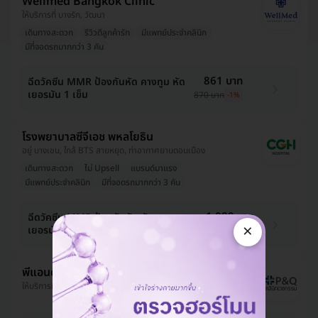
Wellmed Bangkok Clinic
ให้บริการที่ บางรัก, วัฒนา
เดินทางสะดวก
รีวิวดีลูกค้ารัก
มีแพทย์ประจำคลินิก
มีที่จอดรถมากกว่า 3 คัน
861 บาท
ฉีดวัคซีน MMR ป้องกันหัด คางทูม หัด
เยอรมัน 1 เข็ม
870 บาท
-1%
โรงพยาบาลซีจีเอช พหลโยธิน
อยู่ บางเขน, ใกล้ BTS สายหยุด, ท่าอากาศยานดอนเมือง
เดินทางสะดวก
ไม่ Upsell
แบรนด์มาแรง
มีแพทย์ประจำคลินิก
มีที่จอดรถมากกว่า 3 คัน
1,089 บาท
ฉีดวัคซีน MMR ป้องกันหัด หัด
×
เยอรมันและคางทูม 1 เข็ม (15 ปีขึ้นไป)
1,500 บาท
-27%
พีแอนด์คิว ไอเม็ด คลินิก
ให้บริการที่ ปทุมธานี