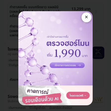
ทำตาสองชั้น แบบกรีดยาว แผลมินิ
13,299 บาท
(แผลเล็กไม่ถึง 1 ซม.) สำหรับเคสทำ
35,000 บาท
-62%
×
ครั้งแรกและรีวิว
ทำตาสองชั้น แบบกรีดยาว แผลมินิ
17,099 บาท
(แผลเล็กไม่ถึง 1 ซม.) ทำโดยจักษุ
35,000 บาท
-51%
แพทย์ สำหรับเคสทำครั้งแรกและรีวิว
โรงพยาบาลเอเซีย
อยู่ นนทบุรี, ใกล้ แกรนด์โฮม สาขารัตนาธิเบศร์
เดินทางสะดวก
ไม่ Upsell
คนดังเป็นลูกค้า
รีวิวดีลูกค้ารัก
มีแพทย์ประจำคลินิก
11,875 บาท
ศัลยกรรมตาสองชั้น
55,000 บาท
-78%
Sowon Clinic
ให้บริการที่ ปทุมธานี, บางกะปิ, ห้วยขวาง
เดินทางสะดวก
รีวิวดีลูกค้ารัก
มีแพทย์ประจำคลินิก