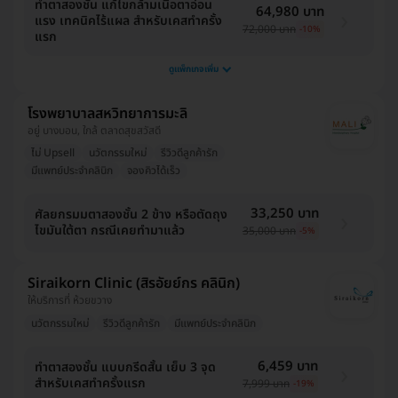
ทำตาสองชั้น แก้ไขกล้ามเนื้อตาอ่อน
64,980 บาท
แรง เทคนิคไร้แผล สำหรับเคสทำครั้ง
72,000 บาท
-10%
แรก
ดูแพ็กเกจเพิ่ม
โรงพยาบาลสหวิทยาการมะลิ
อยู่ บางบอน, ใกล้ ตลาดสุขสวัสดี
ไม่ Upsell
นวัตกรรมใหม่
รีวิวดีลูกค้ารัก
มีแพทย์ประจำคลินิก
จองคิวได้เร็ว
33,250 บาท
ศัลยกรมมตาสองชั้น 2 ข้าง หรือตัดถุง
ไขมันใต้ตา กรณีเคยทำมาแล้ว
35,000 บาท
-5%
Siraikorn Clinic (สิรอัยย์กร คลินิก)
ให้บริการที่ ห้วยขวาง
นวัตกรรมใหม่
รีวิวดีลูกค้ารัก
มีแพทย์ประจำคลินิก
6,459 บาท
ทำตาสองชั้น แบบกรีดสั้น เย็บ 3 จุด
สำหรับเคสทำครั้งแรก
7,999 บาท
-19%