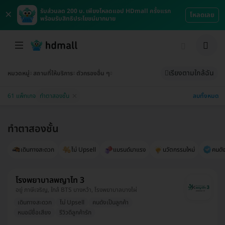
×
รับส่วนลด 200 บ. เพียงโหลดแอป HDmall ครั้งแรก
โหลดเลย
พร้อมรับสิทธิประโยชน์มากมาย
เรียงตามใกล้ฉัน
หมวดหมู่
สถานที่ให้บริการ
ตัวกรองอื่น ๆ
ลบทั้งหมด
61 แพ็กเกจ
ทำตาสองชั้น
ทำตาสองชั้น
เดินทางสะดวก
ไม่ Upsell
แบรนด์มาแรง
นวัตกรรมใหม่
คนดัง
โรงพยาบาลพญาไท 3
อยู่ ภาษีเจริญ, ใกล้ BTS บางหว้า, โรงพยาบาลบางไผ่
เดินทางสะดวก
ไม่ Upsell
คนดังเป็นลูกค้า
หมอมีชื่อเสียง
รีวิวดีลูกค้ารัก