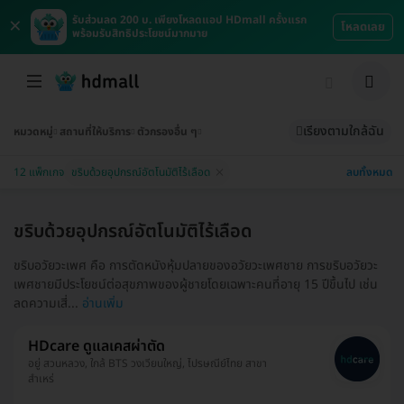
×
รับส่วนลด 200 บ. เพียงโหลดแอป HDmall ครั้งแรก
โหลดเลย
พร้อมรับสิทธิประโยชน์มากมาย
เรียงตามใกล้ฉัน
หมวดหมู่
สถานที่ให้บริการ
ตัวกรองอื่น ๆ
ลบทั้งหมด
12 แพ็กเกจ
ขริบด้วยอุปกรณ์อัตโนมัติไร้เลือด
ขริบด้วยอุปกรณ์อัตโนมัติไร้เลือด
ขริบอวัยวะเพศ คือ การตัดหนังหุ้มปลายของอวัยวะเพศชาย การขริบอวัยวะ
เพศชายมีประโยชน์ต่อสุขภาพของผู้ชายโดยเฉพาะคนที่อายุ 15 ปีขึ้นไป เช่น
ลดความเสี่...
อ่านเพิ่ม
HDcare ดูแลเคสผ่าตัด
อยู่ สวนหลวง, ใกล้ BTS วงเวียนใหญ่, ไปรษณีย์ไทย สาขา
สำเหร่