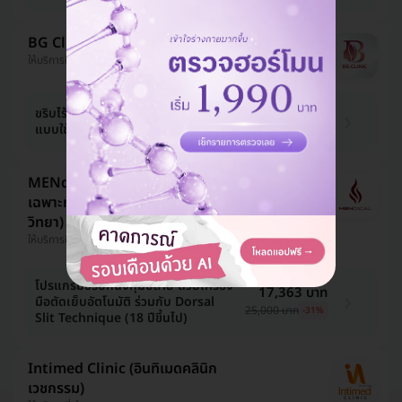
BG Clinic (บีจีคลินิกเวชกรรม)
ให้บริการที่ จตุจักร
9,593 บาท
ขริบไร้เลือด ขริบปลายอวัยวะเพศชาย
แบบใช้ยาชา
29,900 บาท
-68%
MENdical Clinic (เมนดีคอล คลินิก
เฉพาะทางด้านเวชกรรมศัลยศาสตร์ยูโร
วิทยา)
ให้บริการที่ ทวีวัฒนา
โปรแกรมขริบหนังหุ้มปลาย ด้วยเครื่อง
17,363 บาท
มือตัดเย็บอัตโนมัติ ร่วมกับ Dorsal
25,000 บาท
-31%
Slit Technique (18 ปีขึ้นไป)
Intimed Clinic (อินทิเมดคลินิก
เวชกรรม)