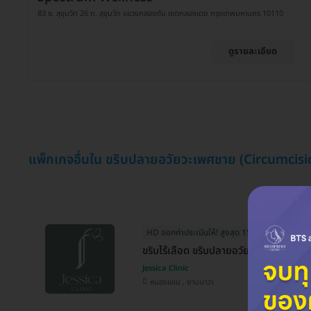
83 ซ. สุขุมวิท 26 ถ. สุขุมวิท แขวงคลองตัน เขตคลองเตย กรุงเทพมหานคร 10110
ดูรายละเอียด
แพ็กเกจอื่นใน ขริบปลายอวัยวะเพศชาย (Circumcisi
HD ออกค่าประเมินให้! สูงสุด 1500 บ.
ขริบไร้เลือด ขริบปลายอวัยวะเพศชาย ด้วย
Jessica Clinic
หนองแขม , ยานนาวา