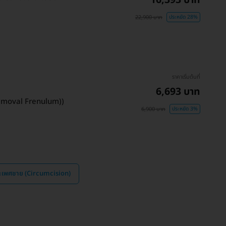
22,900 บาท
ประหยัด 28%
ราคาเริ่มต้นที่
6,693 บาท
Removal Frenulum))
6,900 บาท
ประหยัด 3%
วะเพศชาย (Circumcision)