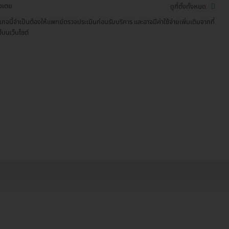
งเตย
ดูที่ตั้งทั้งหมด
เกจนี้จำเป็นต้องให้แพทย์ตรวจประเมินก่อนรับบริการ และอาจมีค่าใช้จ่ายเพิ่มเติมจากที่
ว้บนเว็บไซต์