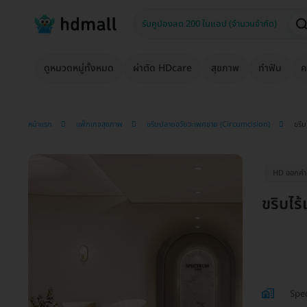
ดูหมวดหมู่ทั้งหมด
ผ่าตัด HDcare
สุขภาพ
ทำฟัน
ค
หน้าแรก
แพ็กเกจสุขภาพ
ขริบปลายอวัยวะเพศชาย (Circumcision)
ขริบ
HD ออกค่าป
ขริบไร้
Spe