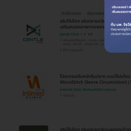
มี HDreview
ปรึกษาแพทย์ก่อนทำ ฟรี!
ขริบไร้เลือด ขริบปลายอวัยวะเพศชายด้วยเ
เสริมสมรรถภาพทางเพศชาย ด้วย Line
Gentle Clinic
4.9
พระนครศรีอยุธยา , ระยอง , คลองสาน , วังทองหลาง , บางบอน , ปทุมธานี , อุดรธานี ,
ชลบุรี , ประเวศ , เขตประเวศ , นนทบุรี
BTS กรุงธนบุรี
โปรแกรมขริบหนังหุ้มปลาย แบบไร้ปมไหม
MicroStitch Sleeve Circumcision) (18
Intimed Clinic (อินทิเมดคลินิกเวชกรรม)
ห้วยขวาง
ขริบไร้เลือด ขริบปลายอวัยวะเพศชายด้วยเ