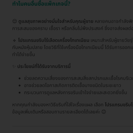
ทำไมคนอื่นซื้อแพ็กเกจนี้?
😌
ดูแลสุขภาพอย่างมั่นใจสำหรับคุณผู้ชาย
หลายคนอาจกำลังพิจาร
การสะสมของคราบ เชื้อรา หรือกลิ่นไม่พึงประสงค์ ซึ่งอาจส่งผลต
🔹
โปรแกรมขริบไร้เลือดเครื่องไทเทเนียม
เหมาะสำหรับผู้ชายวัยรุ่
กับหนังหุ้มปลาย โดยวิธีที่ใช้เครื่องมือไทเทเนียมนี้ ได้รับการ
ทำได้ง่ายขึ้น
✨
ประโยชน์ที่ได้รับจากบริการนี้
ช่วยลดความเสี่ยงของการสะสมสิ่งสกปรกและเชื้อโรคบริ
อาจช่วยลดโอกาสเกิดการติดเชื้อบางชนิดในระยะยาว
กระบวนการดูแลหลังการขริบเข้าใจง่ายและสะดวกยิ่งขึ้น
หากคุณกำลังมองหาวิธีขริบที่ใส่ใจเรื่องแผล เลือก
โปรแกรมขริบไร
ข้อมูลเพิ่มเติมหรือสอบถามรายละเอียดได้เลยค่ะ 😊