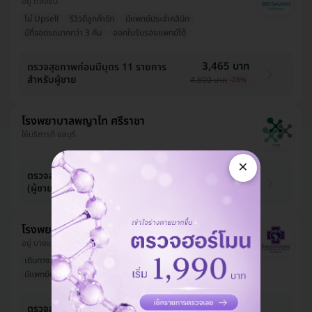
อยู่ ตลิ่งชัน
ไม่ Upsell
รีวิวดีลูกค้ารัก
มีแพทย์ประจำคลินิก
มีที่จอดรถมากกว่า 3 คัน
ออกใบรับรองแพทย์ได้
3,465 บาท
ตรวจสุขภาพก่อนมีบุตร 11 รายการ
สำหรับผู้ชาย
4,800 บาท
-28%
โรงพยาบาลพญาไท ศรีราชา
ให้บริการที่ ชลบุรี
×
3,465 บาท
ตรวจสุขภาพก่อนแต่งงาน 11 รายการ
(ผู้ชาย 25 ปีขึ้นไป)
4,536 บาท
-24%
โรงพยาบาลเกษมราษฎร์ บางแค
อยู่ บางแค, ใกล้ MRT หลักสอง
เดินทางสะดวก
ไม่ Upsell
รีวิวดีลูกค้ารัก
มีแพทย์ประจำคลินิก
ออกใบรับรองแพทย์ได้
1,980 บาท
ตรวจสุขภาพก่อนแต่งงานหรือก่อนมี