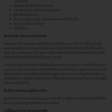
นอนไม่หลับ
รู้สึกเจ็บเวลาเคี้ยวหรือกัดอาหาร
เสียวฟันเมื่อดื่มเครื่องดืมร้อนหรือเย็น
รู้สึกฟันหลวหรือโยก
มีอาการหน้าบวม หรือ มีน้ำหนองไหลจากฟันที่ติดเชื้อ
มีตุ่มหนองขึ้นบนเหงือก
ฟันสีคล้ำลง
รักษารากฟัน มีกระบวนการอย่างไร
ส่วนใหญ่การรักษารากฟันอาจใช้ระยะเวลาที่ค่อนข้างนาน เพื่อกำจัดเชื้อโรคที่อยู่ใน
คลองรากฟันให้หมด หรือบางครั้งก็อาจจบการรักษาได้ในครั้งเดียว ทั้งนี้ขึ้นอยู่กับ
ปัญหาสุขภาพฟันของคนไข้แต่ละคน เมื่อการรักษาเสร็จสิ้นทันตแพทย์จะใส่ครอบฟัน
ทับลงไปเพื่อป้องกันไม่ให้ฟันซี่นั้นถูกรบกวนอีก
หลายคนมองว่า การรักษารากฟันเป็นเรื่องน่ากลัว คงจะเจ็บมาก ต้องผ่าตัดใหญ่ ฉีด
ยาชา
เยอะๆ มีการเปิดเส้นประสาทซึ่งฟังแล้วคงน่ากลัวไม่น้อย แต่ถ้ามองในอีกแง่ การ
รักษารากฟันคือการทำให้ฟันแท้ของเราอยู่กับเราไปนานๆ แทนที่จะต้องถอนฟันออก
แล้วใส่
ฟันเทียม
หรือฟันปลอมลงไปแทน ทั้งยังเป็นการรักษาฟันซี่ที่อักเสบ หรือเสี่ยง
ต่อการติดเชื้ออีกด้วย
ฟันที่ทำการรักษาจะอยู่ได้นานเท่าใด
ฟันที่ได้รับการรักษารากฟันและบูรณะตัวฟันแล้ว จะอยู่ได้นานเท่ากับฟันปกติ ทั้งนี้ขึ้น
กับการดูแลรักษาสุขภาพฟันของแต่ละคนด้วย
ยาที่ใช้บรรเทาอาการปวดหลังทำฟัน