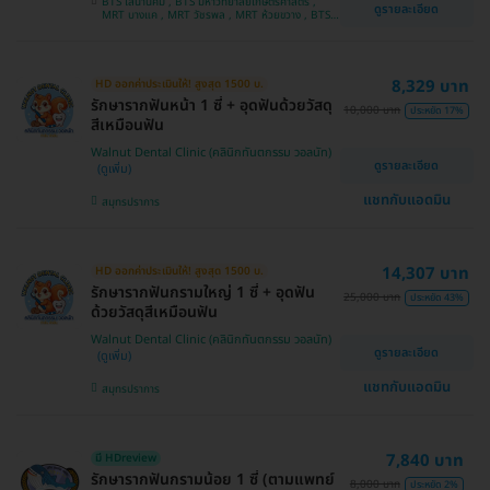
BTS เสนานิคม , BTS มหาวิทยาลัยเกษตรศาสตร์ ,
ดูรายละเอียด
บางกอกน้อย
MRT บางแค , MRT วัชรพล , MRT ห้วยขวาง , BTS
สะพานใหม่ , BTS อ่อนนุช , MRT สำโรง , BTS สำโรง ,
BTS อนุสาวรีย์ชัยสมรภูมิ , MRT สวนหลวง ร.9 ,
MRT เมืองทองธานี , MRT บางยี่ขัน
8,329 บาท
HD ออกค่าประเมินให้! สูงสุด 1500 บ.
รักษารากฟันหน้า 1 ซี่ + อุดฟันด้วยวัสดุ
10,000 บาท
ประหยัด 17%
สีเหมือนฟัน
Walnut Dental Clinic (คลินิกทันตกรรม วอลนัท)
ดูรายละเอียด
แชทกับแอดมิน
สมุทรปราการ
14,307 บาท
HD ออกค่าประเมินให้! สูงสุด 1500 บ.
รักษารากฟันกรามใหญ่ 1 ซี่ + อุดฟัน
25,000 บาท
ประหยัด 43%
ด้วยวัสดุสีเหมือนฟัน
Walnut Dental Clinic (คลินิกทันตกรรม วอลนัท)
ดูรายละเอียด
แชทกับแอดมิน
สมุทรปราการ
7,840 บาท
มี HDreview
รักษารากฟันกรามน้อย 1 ซี่ (ตามแพทย์
8,000 บาท
ประหยัด 2%