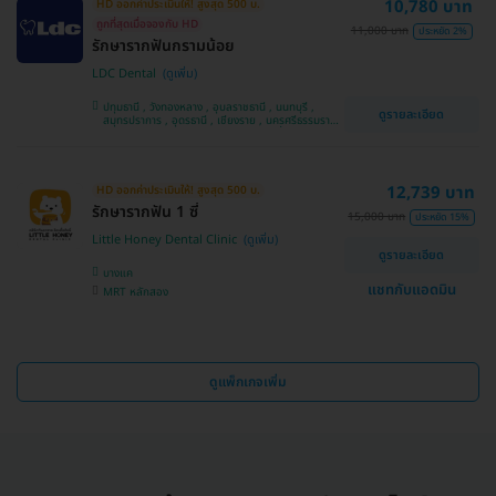
10,780 บาท
HD ออกค่าประเมินให้! สูงสุด 500 บ.
ถูกที่สุดเมื่อจองกับ HD
11,000 บาท
ประหยัด 2%
รักษารากฟันกรามน้อย
LDC Dental
ปทุมธานี , วังทองหลาง , อุบลราชธานี , นนทบุรี ,
ดูรายละเอียด
สมุทรปราการ , อุดรธานี , เชียงราย , นครศรีธรรมราช ,
บางขุนเทียน , บางแค , คันนายาว , หลักสี่ , มีนบุรี ,
บางเขน , สวนหลวง , นครพนม , ทวีวัฒนา
12,739 บาท
HD ออกค่าประเมินให้! สูงสุด 500 บ.
รักษารากฟัน 1 ซี่
15,000 บาท
ประหยัด 15%
Little Honey Dental Clinic
ดูรายละเอียด
บางแค
แชทกับแอดมิน
MRT หลักสอง
ดูแพ็กเกจเพิ่ม