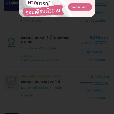
รักษารากฟันกรามน้อย 1 ซี่ (เฉพาะสาขา
9,000 บาท
ประหยัด 2%
ตรังและสุราษฎร์)
ดูรายละเอียด
LDC Dental
แชทกับแอดมิน
ตรัง , สุราษฎ์ธานี
รักษารากฟันหน้า 1 ซี่ (ตามแพทย์
5,880 บาท
ประเมิน)
6,000 บาท
ประหยัด 2%
Smart Dental Clinic
ดูรายละเอียด
คลองเตย
แชทกับแอดมิน
MRT ศูนย์การประชุมแห่งชาติสิริกิติ์
8,575 บาท
HD ออกค่าประเมินให้! สูงสุด 1000 บ.
รักษารากฟันกรามน้อย 1 ซี่
10,000 บาท
ประหยัด 14%
MG Clinic (เอ็มจี สหคลินิก)
ดูรายละเอียด
เชียงใหม่
แชทกับแอดมิน