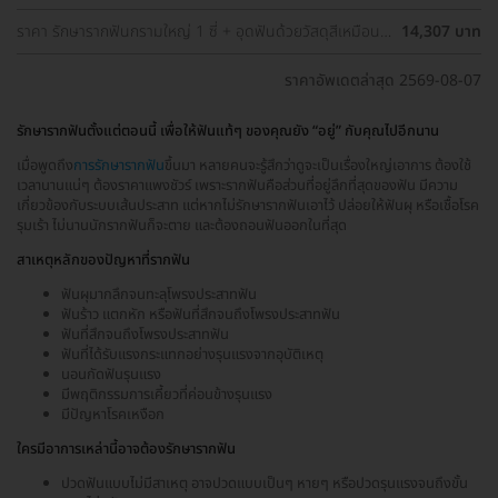
ราคา รักษารากฟันกรามใหญ่ 1 ซี่ + อุดฟันด้วยวัสดุสีเหมือน
14,307 บาท
ฟัน
ราคาอัพเดตล่าสุด 2569-08-07
รักษารากฟันตั้งแต่ตอนนี้ เพื่อให้ฟันแท้ๆ ของคุณยัง “อยู่” กับคุณไปอีกนาน
เมื่อพูดถึง
การรักษารากฟัน
ขึ้นมา หลายคนจะรู้สึกว่าดูจะเป็นเรื่องใหญ่เอาการ ต้องใช้
เวลานานแน่ๆ ต้องราคาแพงชัวร์ เพราะรากฟันคือส่วนที่อยู่ลึกที่สุดของฟัน มีความ
เกี่ยวข้องกับระบบเส้นประสาท แต่หากไม่รักษารากฟันเอาไว้ ปล่อยให้ฟันผุ หรือเชื้อโรค
รุมเร้า ไม่นานนักรากฟันก็จะตาย และต้องถอนฟันออกในที่สุด
สาเหตุหลักของปัญหาที่รากฟัน
ฟันผุมากลึกจนทะลุโพรงประสาทฟัน
ฟันร้าว แตกหัก หรือฟันที่สึกจนถึงโพรงประสาทฟัน
ฟันที่สึกจนถึงโพรงประสาทฟัน
ฟันที่ได้รับแรงกระแทกอย่างรุนแรงจากอุบัติเหตุ
นอนกัดฟันรุนแรง
มีพฤติกรรมการเคี้ยวที่ค่อนข้างรุนแรง
มีปัญหาโรคเหงือก
ใครมีอาการเหล่านี้อาจต้องรักษารากฟัน
ปวดฟันแบบไม่มีสาเหตุ อาจปวดแบบเป็นๆ หายๆ หรือปวดรุนแรงจนถึงขั้น