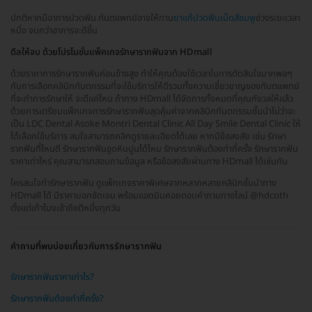
ปกติหากมีอาการปวดฟัน ทันตแพทย์อาจให้ทาน
ยาแก้ปวดฟันเม็ดสีชมพู
ช่วงระยะเวลา
หนึ่ง จนกว่าอาการจะดีขึ้น
ดีลให้จบ ด้วยโปรโมชั่นแพ็คเกจรักษารากฟันจาก HDmall
ด้วยราคาการรักษารากฟันค่อนข้างสูง ทำให้คุณต้องใช้เวลาในการตัดสินใจมากพอๆ
กับการเลือกคลินิกทันตกรรมที่จะใช้บริการให้ดีรวมทั้งความเชี่ยวชาญของทันตแพทย์
ที่จะทำการรักษาให้ จะดีแค่ไหน ถ้าทาง HDmall ได้จัดการทั้งหมดที่คุณกังวลให้แล้ว
ด้วยการเตรียมแพ็กเกจการรักษารากฟันสุดคุ้มค่าจากคลินิกทันตกรรมชั้นนำไม่ว่าจะ
เป็น LDC Dental Asoke Montri Dental Clinic All Day Smile Dental Clinic ให้
ได้เลือกใช้บริการ สนใจสามารถคลิกดูรายละเอียดได้เลย หากมีข้อสงสัย เช่น รักษา
รากฟันที่ไหนดี รักษารากฟันขูดหินปูนได้ไหม รักษารากฟันต้องทํากี่ครั้ง รักษารากฟัน
ราคาเท่าไหร่ คุณสามารถสอบถามข้อมูล หรือข้อสงสัยผ่านทาง HDmall ได้เช่นกัน
ใครสนใจทำรักษารากฟัน ดูแพ็กเกจราคาพิเศษจากหลากหลายคลินิกชั้นนำทาง
HDmall ได้ มีราคาบอกชัดเจน พร้อมแอดมินคอยตอบคำถามทางไลน์ @hdcoth
ตั้งแต่เก้าโมงเช้าถึงตีหนึ่งทุกวัน
คำถามที่พบบ่อยเกี่ยวกับการรักษารากฟัน
รักษารากฟันราคาเท่าไร?
รักษารากฟันต้องทำกี่ครั้ง?