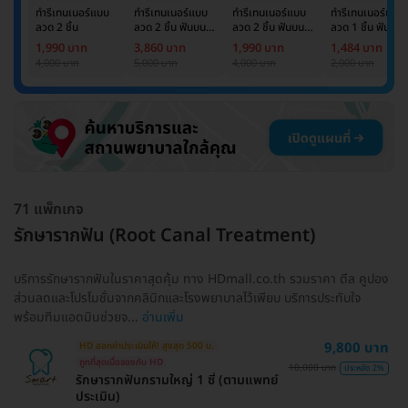
ทำรีเทนเนอร์แบบ
ทำรีเทนเนอร์แบบ
ทำรีเทนเนอร์แบบ
ทำรีเทนเนอร์แบบ
ลวด 2 ชิ้น
ลวด 2 ชิ้น ฟันบน
ลวด 2 ชิ้น ฟันบน
ลวด 1 ชิ้น ฟันบน
และล่าง
และล่าง
หรือล่าง
1,990 บาท
3,860 บาท
1,990 บาท
1,484 บาท
4,000 บาท
5,000 บาท
4,000 บาท
2,000 บาท
71 แพ็กเกจ
รักษารากฟัน (Root Canal Treatment)
บริการรักษารากฟันในราคาสุดคุ้ม ทาง HDmall.co.th รวมราคา ดีล คูปอง
ส่วนลดและโปรโมชั่นจากคลินิกและโรงพยาบาลไว้เพียบ บริการประทับใจ
พร้อมทีมแอดมินช่วยจ...
อ่านเพิ่ม
9,800 บาท
HD ออกค่าประเมินให้! สูงสุด 500 บ.
ถูกที่สุดเมื่อจองกับ HD
10,000 บาท
ประหยัด 2%
รักษารากฟันกรามใหญ่ 1 ซี่ (ตามแพทย์
ประเมิน)