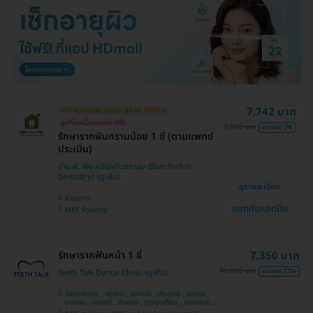
7,742 บาท
HD ออกค่าประเมินให้! สูงสุด 1000 บ.
ถูกที่สุดเมื่อจองกับ HD
7,900 บาท
ประหยัด 2%
รักษารากฟันกรามน้อย 1 ซี่ (ตามแพทย์
ประเมิน)
บ้าน ฟ. ฟัน คลินิกทันตกรรม (Baanforfun
Dentistry)
ดูรายละเอียด
ห้วยขวาง
แชทกับแอดมิน
MRT ห้วยขวาง
รักษารากฟันหน้า 1 ซี่
7,350 บาท
10,000 บาท
ประหยัด 27%
Teeth Talk Dental Clinic
วังทองหลาง , จตุจักร , บางกะปิ , ปทุมธานี , บางแค ,
บางเขน , นนทบุรี , ดินแดง , บางขุนเทียน , คลองเตย ,
สายไหม , วัฒนา , สมุทรปราการ , ราชเทวี , ประเวศ ,