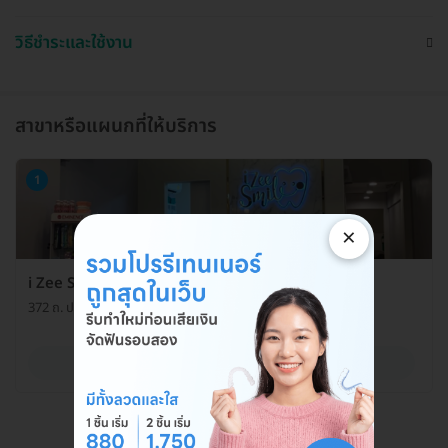
วิธีชำระและใช้งาน
สาขาหรือแผนกที่ให้บริการ
1
×
i Zee Smile Dental Clinic คลินิกทันตกรรมไอซีสไมล์
372 ถ. ประชาอุทิศ แขวงบางมด เขตทุ่งครุ กรุงเทพมหานคร 10140
ดูรายละเอียด