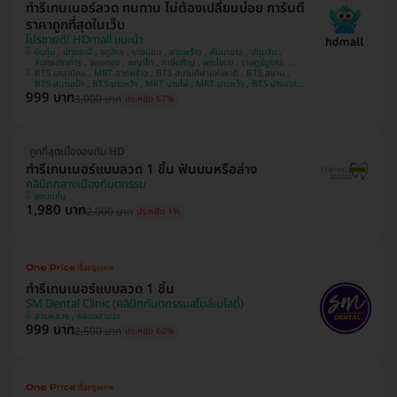
ทำรีเทนเนอร์ลวด ทนทาน ไม่ต้องเปลี่ยนบ่อย การันตี
ราคาถูกที่สุดในเว็บ
โปรขายดี! HDmall แนะนำ
บึงกุ่ม , ปทุมธานี , จตุจักร , บางบอน , ลาดพร้าว , คันนายาว , ปทุมวัน ,
สมุทรปราการ , จอมทอง , พญาไท , ภาษีเจริญ , พระโขนง , ราษฎร์บูรณะ ,
BTS เสนานิคม , MRT ลาดพร้าว , BTS สนามกีฬาแห่งชาติ , BTS สยาม ,
หนองแขม , บางรัก , ราชเทวี , บริการถึงบ้าน , บางนา , คลองเตย , ตลิ่งชัน
BTS สนามเป้า , BTS บางหว้า , MRT บางไผ่ , MRT บางหว้า , BTS บางจาก ,
999 บาท
BTS พญาไท , BTS ปุณณวิถี , BTS อุดมสุข , BTS บางนา , BTS ศรีนครินทร์
3,000 บาท
ประหยัด 67%
, BTS สะพานควาย
ถูกที่สุดเมื่อจองกับ HD
ทำรีเทนเนอร์แบบลวด 1 ชิ้น ฟันบนหรือล่าง
คลินิกกลางเมืองทันตกรรม
ขอนแก่น
1,980 บาท
2,000 บาท
ประหยัด 1%
ทำรีเทนเนอร์แบบลวด 1 ชิ้น
SM Dental Clinic (คลินิกทันตกรรมสไมล์เมโลดี้)
สวนหลวง , คลองสามวา
999 บาท
2,500 บาท
ประหยัด 60%