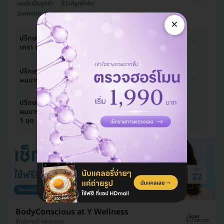
คนดังเป็นลูกค้า
รีวิวดีลูกค้ารัก
มีแพทย์ประจำคลินิก
×
1,940 บาท
ปรึกษาแพทย์และรับยาปลูกหนวด คิ้ว
เครา จอน 1 เดือน
2,000 บาท
-3%
3,735 บาท
ปรึกษาแพทย์ เพื่อรับยารักษาผมร่วง
ผมบาง 1 เดือน
3,850 บาท
-3%
ปรึกษาแพทย์ เพื่อรับยารักษาผมร่วง
6,609 บาท
ผมบาง 1 เดือน และ รับชุดใช้ภายนอก
6,813 บาท
-3%
1 ชุด
BodyConscious at Y Wellness
ให้บริการที่ คลองเตย