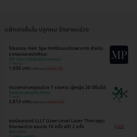
แพ็กเกจอื่นใน ปลูกผม รักษาผมร่วง
โปรแกรม Hair Spa ทำทรีตเมนต์เฉพาะทาง สำหรับ
รากผมและหนังศีรษะ
MP Clinic (เอ็มพีคลินิกเวชกรรม)
เชียงใหม่
1,930 บาท
1,990 บาท
ประหยัด 3%
ตรวจหาสาเหตุผมร่วง 7 รายการ (ผู้หญิง 20 ปีขึ้นไป)
โรงพยาบาลพญาไท ศรีราชา
ชลบุรี
2,813 บาท
6,950 บาท
ประหยัด 60%
คอร์สเลเซอร์ LLLT (Low-Level Laser Therapy)
รักษาผมร่วง ผมบาง 10 ครั้ง ฟรี! 2 ครั้ง
BHI Clinic
นครปฐม , บางกะปิ