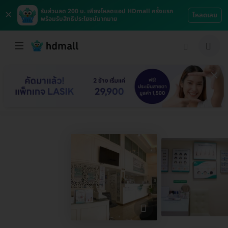
×
รับส่วนลด 200 บ. เพียงโหลดแอป HDmall ครั้งแรก
โหลดเลย
พร้อมรับสิทธิประโยชน์มากมาย