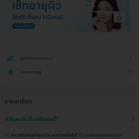
ศูนย์การแพทย์ธนบุรี
บางกอกใหญ่
รายละเอียด
ทำไมคนอื่นซื้อแพ็กเกจนี้?
🧑‍⚕️
กังวลกับปัญหาผมร่วง ผมบางหรือไม่?
ปัญหาผมร่วงและผมบาง