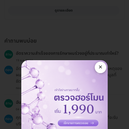
ดูรายละเอียด
คำถามพบบ่อย
อัตราความสำเร็จของการรักษาผมร่วงอยู่ที่ประมาณเท่าไหร่?
ถาม
19 ธ.ค. 2024
×
อัตราความสำเร็จจะขึ้นอยู่กับปัจจัยหลายอย่าง รวมถึงสาเหตุของ
ตอบ
ผมร่วงและการตอบสนองต่อการรักษา ซึ่งแพทย์จะให้ข้อมูลที่
ชัดเจนมากขึ้นหลังจากการประเมิน
ตอบโดยทีมงาน HD
ฉันสามารถจองแพ็กเกจให้คนอื่นได้ไหม?
ถาม
04 เม.ย. 2024
คุณสามารถจองแพ็กเกจให้คนอื่นได้ โดยเพียงแจ้งชื่อผู้ที่จะรับ
ตอบ
บริการให้แอดมินทราบ