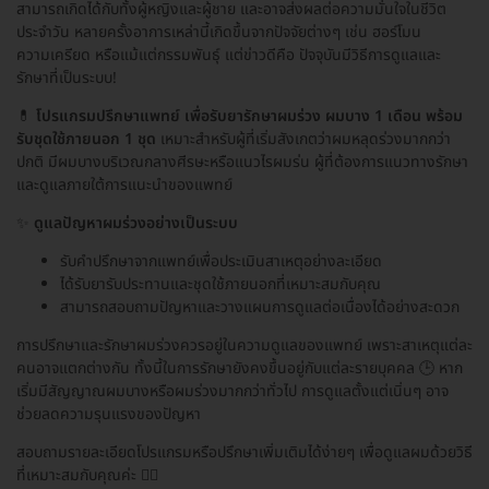
สามารถเกิดได้กับทั้งผู้หญิงและผู้ชาย และอาจส่งผลต่อความมั่นใจในชีวิต
ประจำวัน หลายครั้งอาการเหล่านี้เกิดขึ้นจากปัจจัยต่างๆ เช่น ฮอร์โมน
ความเครียด หรือแม้แต่กรรมพันธุ์ แต่ข่าวดีคือ ปัจจุบันมีวิธีการดูแลและ
รักษาที่เป็นระบบ!
💊
โปรแกรมปรึกษาแพทย์ เพื่อรับยารักษาผมร่วง ผมบาง 1 เดือน พร้อม
รับชุดใช้ภายนอก 1 ชุด
เหมาะสำหรับผู้ที่เริ่มสังเกตว่าผมหลุดร่วงมากกว่า
ปกติ มีผมบางบริเวณกลางศีรษะหรือแนวไรผมร่น ผู้ที่ต้องการแนวทางรักษา
และดูแลภายใต้การแนะนำของแพทย์
✨
ดูแลปัญหาผมร่วงอย่างเป็นระบบ
รับคำปรึกษาจากแพทย์เพื่อประเมินสาเหตุอย่างละเอียด
ได้รับยารับประทานและชุดใช้ภายนอกที่เหมาะสมกับคุณ
สามารถสอบถามปัญหาและวางแผนการดูแลต่อเนื่องได้อย่างสะดวก
การปรึกษาและรักษาผมร่วงควรอยู่ในความดูแลของแพทย์ เพราะสาเหตุแต่ละ
คนอาจแตกต่างกัน ทั้งนี้ในการรักษายังคงขึ้นอยู่กับแต่ละรายบุคคล 🕒 หาก
เริ่มมีสัญญาณผมบางหรือผมร่วงมากกว่าทั่วไป การดูแลตั้งแต่เนิ่นๆ อาจ
ช่วยลดความรุนแรงของปัญหา
สอบถามรายละเอียดโปรแกรมหรือปรึกษาเพิ่มเติมได้ง่ายๆ เพื่อดูแลผมด้วยวิธี
ที่เหมาะสมกับคุณค่ะ 👩‍⚕️