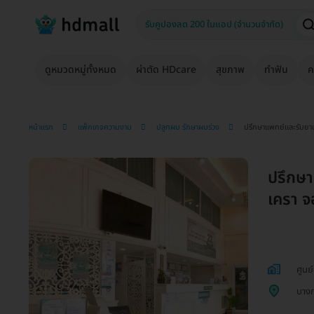
ดูหมวดหมู่ทั้งหมด
ผ่าตัด HDcare
สุขภาพ
ทำฟัน
ค
หน้าแรก
แพ็กเกจความงาม
ปลูกผม รักษาผมร่วง
ปรึกษาแพทย์และรับยาป
ปรึกษา
เครา จ
ศูนย
บาง