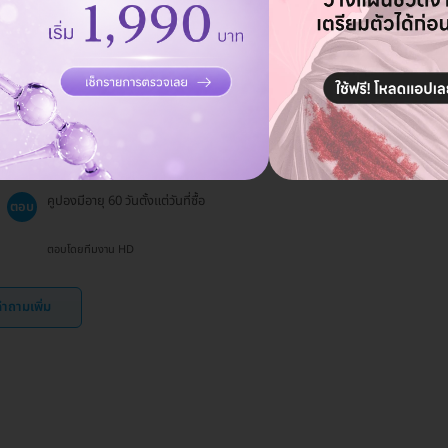
HDmall ไม่สามารถออกใบเสร็จได้ แต่สามารถออกใบยืนยันการชำระ
ตอบ
เงินได้
ตอบโดยทีมงาน HD
คูปองจะมีอายุเท่าไร?
ถาม
19 ธ.ค. 2024
คูปองมีอายุ 60 วันตั้งแต่วันที่ซื้อ
ตอบ
ตอบโดยทีมงาน HD
ำถามเพิ่ม