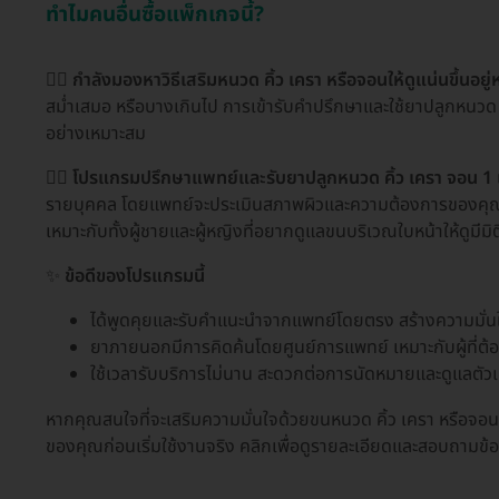
ทำไมคนอื่นซื้อแพ็กเกจนี้?
🧔‍♂️
กำลังมองหาวิธีเสริมหนวด คิ้ว เครา หรือจอนให้ดูแน่นขึ้นอยู่ห
สม่ำเสมอ หรือบางเกินไป การเข้ารับคำปรึกษาและใช้ยาปลูกหนวด คิ้
อย่างเหมาะสม
👨‍⚕️
โปรแกรมปรึกษาแพทย์และรับยาปลูกหนวด คิ้ว เครา จอน 1 
รายบุคคล โดยแพทย์จะประเมินสภาพผิวและความต้องการของคุณอ
เหมาะกับทั้งผู้ชายและผู้หญิงที่อยากดูแลขนบริเวณใบหน้าให้ดูมีมิต
✨
ข้อดีของโปรแกรมนี้
ได้พูดคุยและรับคำแนะนำจากแพทย์โดยตรง สร้างความมั่
ยาภายนอกมีการคิดค้นโดยศูนย์การแพทย์ เหมาะกับผู้ที่ต้
ใช้เวลารับบริการไม่นาน สะดวกต่อการนัดหมายและดูแลตัวเ
หากคุณสนใจที่จะเสริมความมั่นใจด้วยขนหนวด คิ้ว เครา หรือจอน
ของคุณก่อนเริ่มใช้งานจริง คลิกเพื่อดูรายละเอียดและสอบถามข้อม