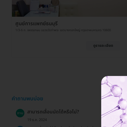
ศูนย์การแพทย์ธนบุรี
1/3-6 ถ. เพชรเกษม แขวงวัดท่าพระ เขตบางกอกใหญ่ กรุงเทพมหานคร 10600
ดูรายละเอียด
คำถามพบบ่อย
สามารถเลื่อนนัดได้หรือไม่?
ถาม
19 ธ.ค. 2024