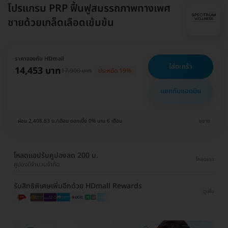
โปรแกรม PRP ฟื้นฟูสมรรถภาพทางเพศ
ชายด้วยเกล็ดเลือดเข้มข้น
ราคาจองกับ HDmall
ใส่ตะกร้า
14,453 บาท
17,900 บาท
ประหยัด 19%
แชทกับแอดมิน
ผ่อน 2,408.83 บ./เดือน ดอกเบี้ย 0% นาน 6 เดือน
ขยาย
โหลดแอปรับคูปองลด 200 บ.
โหลดเลย
คูปองมีจำนวนจำกัด
รับสิทธิพิเศษเพิ่มอีกด้วย HDmall Rewards
ดูเพิ่ม