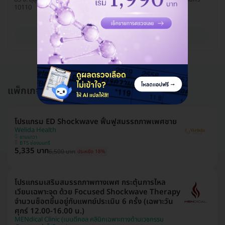
10110
ดูรายละเอียด
แพ็กเกจอื่นใน รักษาหย่อนสมรรถภาพ
โปรแกรม ED Shockwave ฟื้นฟูสมรรถภาพเพศชาย
Welida Health
ยานนาวา
BTS ช่องนนทรี
5,335 บาท
6,500 บาท
ประหยัด 18%
โปรแกรมเสริมสมรรถภาพทางเพศ กระตุ้นการไหล
เวียนเฉพาะจุด ด้วย Focused Shockwave Therapy
จำนวนช็อตขึ้นอยู่กับแพทย์ประเมิน 6 ครั้ง (เฉพาะวัน
ศุกร์ 12.00-16.00 น.)
MENdical Clinic (เมนดีคอล คลินิกเฉพาะทางด้านเวชกรรม