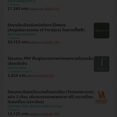
ศัลยศาสตร์ยูโรวิทยา)
ทวีวัฒนา
21,243 บาท
27,000 บาท
ประหยัด 21%
รักษาเส้นเลือดผิวหนังอัณฑะโป่งพอง
(Angiokeratoma of Fordyce) โดยการจี้ไฟฟ้า
Menness Wellness
คลองสาน
24,153 บาท
29,900 บาท
ประหยัด 19%
โปรแกรม PRP ฟื้นฟูสมรรถภาพทางเพศชายด้วยเกล็ด
เลือดเข้มข้น
Jessica Clinic
หนองแขม , ยานนาวา
2,424 บาท
2,499 บาท
ประหยัด 3%
โปรแกรมฉีดฮอร์โมนเทสโทสเตอโรน (Testosterone)
ชนิด 3 เดือน เพิ่มสมรรถภาพเพศชาย ฟรี! ตรวจเช็กระ
ดับฮอร์โมน (เจาะเลือด)
Intimed Clinic (อินทิเมดคลินิกเวชกรรม)
ห้วยขวาง
12,125 บาท
14,300 บาท
ประหยัด 15%