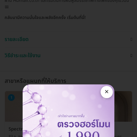
ผ่าน HDmall.co.th และเริ่มต้นการฟื้นฟูสมรรถภาพทางเพศของคุณวันนี้
📅
กลับมามีความมั่นใจและพลังอีกครั้ง เริ่มต้นที่นี่!
รายละเอียด
วิธีชำระและใช้งาน
สาขาหรือแผนกที่ให้บริการ
×
1
Spectrum Wellness
83 ซ. สุขุมวิท 26 ถ. สุขุมวิท แขวงคลองตัน เขตคลองเตย กรุงเทพมหานคร