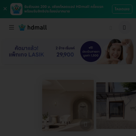
×
รับส่วนลด 200 บ. เพียงโหลดแอป HDmall ครั้งแรก
โหลดเลย
พร้อมรับสิทธิประโยชน์มากมาย