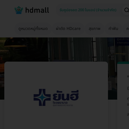
ดูหมวดหมู่ทั้งหมด
ผ่าตัด HDcare
สุขภาพ
ทำฟัน
ค
ห
ย
ค
แ
ส