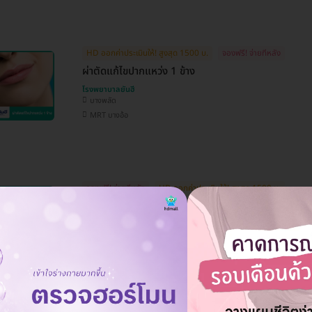
HD ออกค่าประเมินให้! สูงสุด 1500 บ.
จองฟรี! จ่ายทีหลัง
ผ่าตัดแก้ไขปากแหว่ง 1 ข้าง
โรงพยาบาลยันฮี
บางพลัด
MRT บางอ้อ
จองฟรี! จ่ายทีหลัง
HD ออกค่าประเมินให้! สูงสุด 1500 บ.
ขูดซิลิโคนหน้า (เพิ่มจากดึงหน้า)
โรงพยาบาลยันฮี
บางพลัด
MRT บางอ้อ