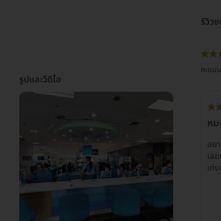
รีวิว
คะแนนเ
รูปและวีดิโอ
หมอ
อยาก
เลย
เก่ง