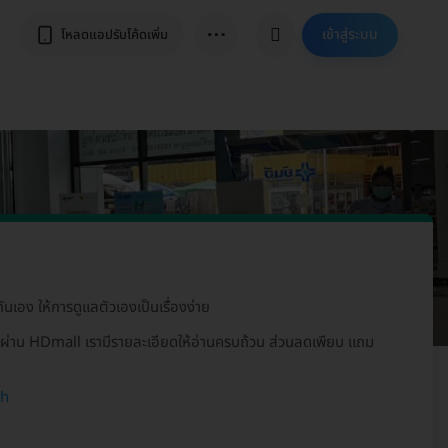
⋯
เข้าสู่ระบบ
โหลดแอปรับโค้ดเพิ่ม
ันเอง ให้การดูแลตัวเองเป็นเรื่องง่าย
จผ่าน HDmall เรามีรายละเอียดให้อ่านครบถ้วน ส่วนลดเพียบ แถม
th