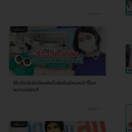
อ่านรีวิว →
รีวิวฉีดวัคซีนป้องกันไวรัสตับอักเสบบี ที่โรง
พยาบาลยันฮี
อ่านรีวิว →