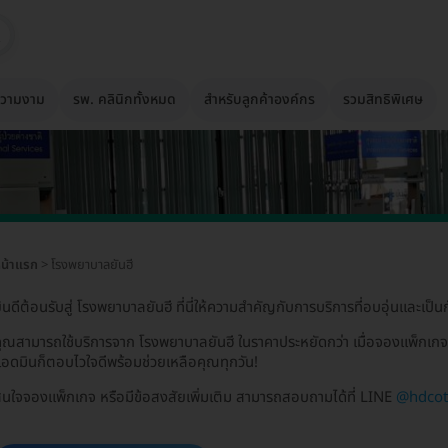
วามงาม
รพ. คลินิกทั้งหมด
สำหรับลูกค้าองค์กร
รวมสิทธิพิเศษ
น้าแรก
> โรงพยาบาลยันฮี
ินดีต้อนรับสู่ โรงพยาบาลยันฮี ที่นี่ให้ความสำคัญกับการบริการที่อบอุ่นและเป็นก
ุณสามารถใช้บริการจาก โรงพยาบาลยันฮี ในราคาประหยัดกว่า เมื่อจองแพ็กเก
อดมินก็ตอบไวใจดีพร้อมช่วยเหลือคุณทุกวัน!
นใจจองแพ็กเกจ หรือมีข้อสงสัยเพิ่มเติม สามารถสอบถามได้ที่ LINE
@hdco