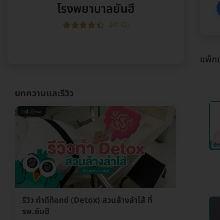
โรงพยาบาลยันฮี
241 รีวิว
แพ็ก
บทความและรีวิว
รีวิว ทำดีท็อกซ์ (Detox) สวนล้างลำไส้ ที่
รพ.ยันฮี