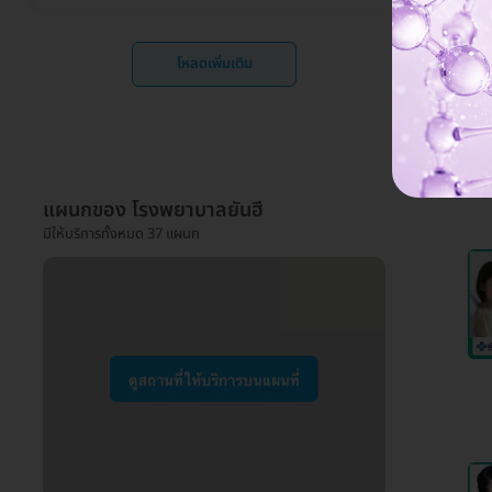
โหลดเพิ่มเติม
แผนกของ โรงพยาบาลยันฮี
มีให้บริการทั้งหมด 37 แผนก