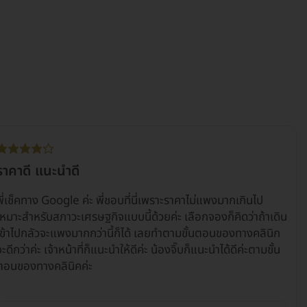
ราคาดี แนะนำดี
พี่เช็คทาง Google ค่ะ พี่ชอบที่นี่เพราะราคาไม่แพงมากเกินไป
เหมาะสำหรับสภาวะเศรษฐกิจแบบนี้ด้วยค่ะ เลือกจองก็คิดว่าถ้าเดิน
เข้าไปกลัวจะแพงมากกว่านี้ก็ได้ เลยทำตามขั้นตอนของทางคลินิก
จะดีกว่าค่ะ เจ้าหน้าที่ก็แนะนำให้ดีค่ะ น้องจิ๊บก็แนะนำได้ดีค่ะตามขั้น
ตอนของทางคลินิคค่ะ