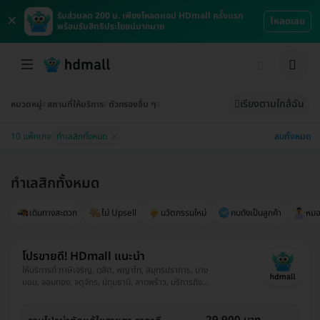
×
รับส่วนลด 200 บ. เพียงโหลดแอป HDmall ครั้งแรก
โหลดเลย
พร้อมรับสิทธิประโยชน์มากมาย
เรียงตามใกล้ฉัน
หมวดหมู่
สถานที่ให้บริการ
ตัวกรองอื่น ๆ
ลบทั้งหมด
10 แพ็กเกจ
ทำเลสิกทั้งหมด
ทำเลสิกทั้งหมด
เดินทางสะดวก
ไม่ Upsell
นวัตกรรมใหม่
คนดังเป็นลูกค้า
หมอม
โปรขายดี! HDmall แนะนำ
ให้บริการที่ ภาษีเจริญ, ดุสิต, พญาไท, สมุทรปราการ, บาง
บอน, จอมทอง, จตุจักร, ปทุมธานี, ลาดพร้าว, บริการถึง
บ้าน, พระโขนง, ปทุมวัน, ยานนาวา, บางนา, ราชเทวี, บึงกุ่ม,
คลองเตย, คันนายาว, ตลิ่งชัน, ราษฎร์บูรณะ, หนองแขม,
บางรัก