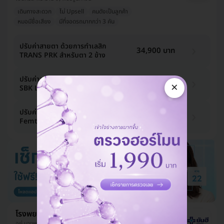
เดินทางสะดวก
ไม่ Upsell
คนดังเป็นลูกค้า
หมอมีชื่อเสียง
มีที่จอดรถมากกว่า 3 คัน
ปรับค่าสายตา ด้วยการทำเลสิก
34,900 บาท
TRANS PRK สำหรับตา 2 ข้าง
ปรับค่าสายตา ด้วยการทำเลสิกใบมีด
35,900 บาท
×
SBK LASIK สำหรับตา 2 ข้าง
ปรับค่าสายตา ด้วยการทำเลสิก
47,900 บาท
Femto สำหรับตา 2 ข้าง
โรงพยาบาลยันฮี
อยู่ บางพลัด, ใกล้ MRT บางอ้อ, คลองมอญ