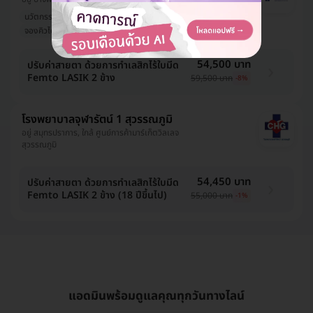
นวัตกรรมใหม่
คนดังเป็นลูกค้า
หมอมีชื่อเสียง
จองคิวได้เร็ว
ออกใบรับรองแพทย์ได้
54,500 บาท
ปรับค่าสายตา ด้วยการทำเลสิกไร้ใบมีด
Femto LASIK 2 ข้าง
59,500 บาท
-8%
โรงพยาบาลจุฬารัตน์ 1 สุวรรณภูมิ
อยู่ สมุทรปราการ, ใกล้ ศูนย์การค้ามาร์เก็ตวิลเลจ
สุวรรณภูมิ
54,450 บาท
ปรับค่าสายตา ด้วยการทำเลสิกไร้ใบมีด
Femto LASIK 2 ข้าง (18 ปีขึ้นไป)
55,000 บาท
-1%
แอดมินพร้อมดูแลคุณทุกวันทางไลน์