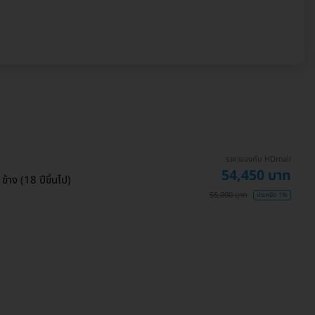
ราคาจองกับ HDmall
54,450 บาท
าง (18 ปีขึ้นไป)
55,000 บาท
ประหยัด 1%