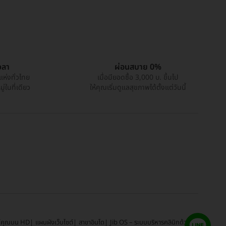
วลา
ผ่อนสบาย 0%
แห่งทั่วไทย
เมื่อมียอดซื้อ 3,000 บ. ขึ้นไป
่ในที่เดียว
ให้คุณเริ่มดูแลสุขภาพได้ตั้งแต่วันนี้
์คุณบน HD
แผนผังเว็บไซต์
สาขาอินโด
Jib OS – ระบบบริหารคลินิกด้วย AI