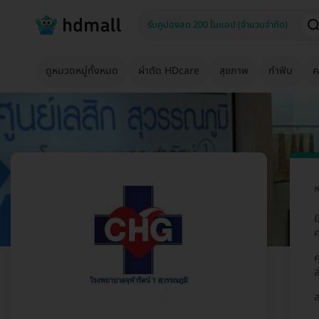
ดูหมวดหมู่ทั้งหมด
ผ่าตัด HDcare
สุขภาพ
ทำฟัน
ค
ห
ย
ค
ส
ส