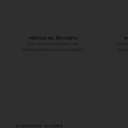
คลินิกและ รพ. ได้มาตรฐาน
ถ
มั่นใจ เราคัดเฉพาะคลินิกและ รพ.
ด้วยส่
ที่มีใบอนุญาตสถานประกอบการถูกต้อง
ให้คุณ
@ 2026 HDmall - สงวนลิขสิทธิ์