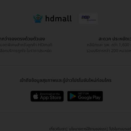
ูกกว่าจองตรงด้วยตัวเอง
สะดวก ประหยัดเ
วนลดพิเศษสำหรับลูกค้า HDmall
คลินิกและ รพ. กว่า 1,600 
เลือกบริการถูกใจ ในราคาประหยัด
รวมบริการกว่า 200 หมวดหมู
เข้าถึงข้อมูลสุขภาพและรู้ข่าวโปรโมชันใหม่ก่อนใคร
เกี่ยวกับเรา
นโยบายการใช้งานของเรา
โปรโมทแบรนด