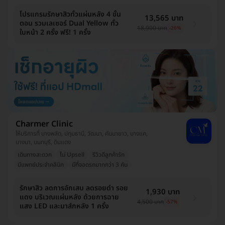
โปรแกรมรักษาสิวทั่วแผ่นหลัง 4 ขั้น
13,565 บาท
ตอน รวมเลเซอร์ Dual Yellow ทั่ว
18,900 บาท
-26%
ใบหน้า 2 ครั้ง ฟรี! 1 ครั้ง
Charmer Clinic
ให้บริการที่ บางพลัด, ปทุมธานี, วัฒนา, คันนายาว, บางแค,
บางนา, นนทบุรี, ดินแดง
เดินทางสะดวก
ไม่ Upsell
รีวิวดีลูกค้ารัก
มีแพทย์ประจำคลินิก
มีที่จอดรถมากกว่า 3 คัน
รักษาสิว ลดการอักเสบ ลดรอยดำ รอย
1,930 บาท
แดง บริเวณแผ่นหลัง ด้วยการฉาย
4,500 บาท
-57%
แสง LED และมาส์กหลัง 1 ครั้ง