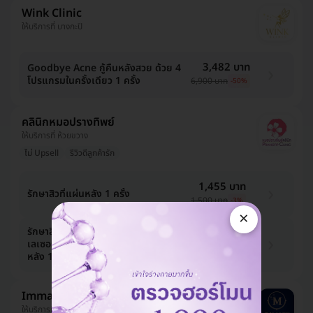
Wink Clinic
ให้บริการที่ บางกะปิ
3,482 บาท
Goodbye Acne กู้คืนหลังสวย ด้วย 4
โปรแกรมในครั้งเดียว 1 ครั้ง
6,900 บาท
-50%
คลินิกหมอปรางทิพย์
ให้บริการที่ ห้วยขวาง
ไม่ Upsell
รีวิวดีลูกค้ารัก
1,455 บาท
รักษาสิวที่แผ่นหลัง 1 ครั้ง
1,500 บาท
-3%
×
รักษาสิวอักเสบ สิวผด รอยแดง ด้วย
1,940 บาท
เลเซอร์ Long Pulse Nd:YAG ทั่วแผ่น
3,000 บาท
-35%
หลัง 1 ครั้ง
Immate Clinic
ให้บริการที่ ปทุมธานี