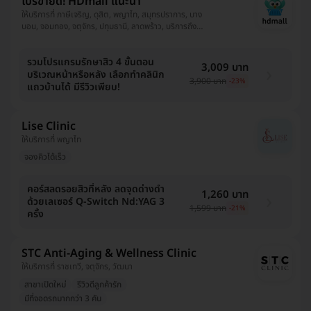
โปรขายดี! HDmall แนะนำ
ให้บริการที่ ภาษีเจริญ, ดุสิต, พญาไท, สมุทรปราการ, บาง
บอน, จอมทอง, จตุจักร, ปทุมธานี, ลาดพร้าว, บริการถึง
บ้าน, พระโขนง, ปทุมวัน, ยานนาวา, บางนา, ราชเทวี, บึงกุ่ม,
คลองเตย, คันนายาว, ตลิ่งชัน, ราษฎร์บูรณะ, หนองแขม,
รวมโปรแกรมรักษาสิว 4 ขั้นตอน
บางรัก
3,009 บาท
บริเวณหน้าหรือหลัง เลือกทำคลินิก
3,900 บาท
-23%
แถวบ้านได้ มีรีวิวเพียบ!
Lise Clinic
ให้บริการที่ พญาไท
จองคิวได้เร็ว
คอร์สลดรอยสิวที่หลัง ลดจุดด่างดำ
1,260 บาท
ด้วยเลเซอร์ Q-Switch Nd:YAG 3
1,599 บาท
-21%
ครั้ง
STC Anti-Aging & Wellness Clinic
ให้บริการที่ ราชเทวี, จตุจักร, วัฒนา
สาขาเปิดใหม่
รีวิวดีลูกค้ารัก
มีที่จอดรถมากกว่า 3 คัน