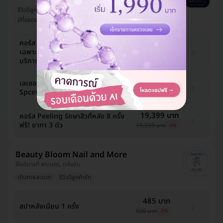
รีวิวดีลูกค้ารัก
มีแพทย์ประจำคลินิก
มีที่จอดรถมากกว่า 3 คัน
คอร์ส Peeling รักษาสิวที่หลัง 2 ครั้ง
4,850 บาท
เฉพาะลูกค้าใหม่ที่ยังไม่เคยเข้ามารับ
5,000 บาท
-3%
บริการที่คลินิก
5,335 บาท
เลเซอร์รอยสิวที่หลัง ด้วย Q-switch
Spcetra ด้วยเครื่อง Spectra 1 ครั้ง
5,500 บาท
-3%
19,399 บาท
คอร์ส Peeling รักษาสิวที่หลัง 8 ครั้ง
ฟรี! ยาทา 3 ตัว
19,999 บาท
-3%
Beauty Bloom Nail and More
ให้บริการที่ พระนคร, ตลิ่งชัน
เดินทางสะดวก
รีวิวดีลูกค้ารัก
485 บาท
สปาหลังเนียน 1 ครั้ง
500 บาท
-3%