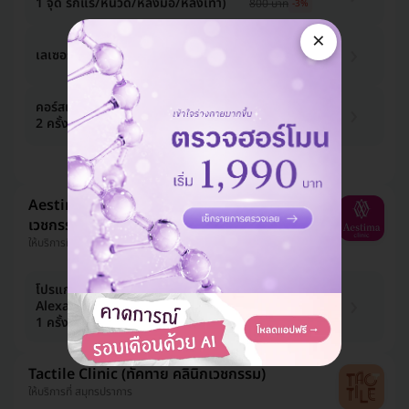
1 จุด รักแร้/หนวด/หลังมือ/หลังเท้า)
800 บาท
-3%
×
776 บาท
เลเซอร์ Diode กำจัดขนหลังมือ 1 ครั้ง
800 บาท
-3%
1,552 บาท
คอร์สเลเซอร์ Diode กำจัดขนหลังมือ
2 ครั้ง ฟรี! 1 ครั้ง
2,400 บาท
-35%
ดูแพ็กเกจเพิ่ม
Aestima Clinic (เอสติมาคลินิก
เวชกรรม)
ให้บริการที่ วัฒนา, สาทร
โปรแกรมเลเซอร์ Diode + YAG +
484 บาท
Alexandrite กำจัดขนนิ้วมือ + นิ้วเท้า
1,000 บาท
-52%
1 ครั้ง
Tactile Clinic (ทัคทาย คลินิกเวชกรรม)
ให้บริการที่ สมุทรปราการ