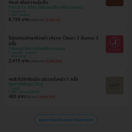
Heal เพิ่มความชุ่มชื้น
Prim & Co. Clinic (พริมแอนด์โค คลินิกเวชกรรม)
วังทองหลาง
MRT มหาดไทย
8,720 บาท
9,590 บาท
ประหยัด 9%
โปรแกรมรักษาสิวหน้า (Acne Clear) 3 ขั้นตอน 3
ครั้ง
J Young Clinic (เจยังคลินิกเวชกรรม)
คลองเตย , สวนหลวง
BTS อ่อนนุช
2,415 บาท
3,900 บาท
ประหยัด 38%
กดสิวไม่จำกัดเม็ด บริเวณใบหน้า 1 ครั้ง
Neat Wellness Clinic
นนทบุรี
MRT สะพานพระนั่งเกล้า
485 บาท
750 บาท
ประหยัด 35%
ดูหมวด รักษาสิว (Acne Treatment)