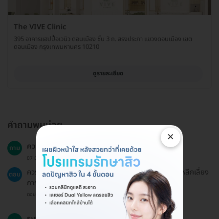
The VIVE Clinic
395 อาคารแฮปปี้อเวนิว ดอนเมือง ชั้น 3 ถ. สรงประภา แขวงดอนเมือง เขต
ดอนเมือง กรุงเทพมหานคร 10210
ดูรายละเอียด
คำถามพบบ่อย
×
ควรเตรียมตัวอย่างไรก่อนเข้ารับบริการ?
ถาม
07 มี.ค. 2024
ควรงดใช้ยาที่ช่วยผลัดเซลล์ผิว งดแว็กซ์หรือขัดผิว และหลีกเลี่ยง
ตอบ
การดื่มแอลกอฮอล์และสูบบุหรี่ 24 ชั่วโมงก่อนบริการ
ตอบโดยทีมงาน HD
ระยะเวลาในการรักษานานเท่าไหร่?