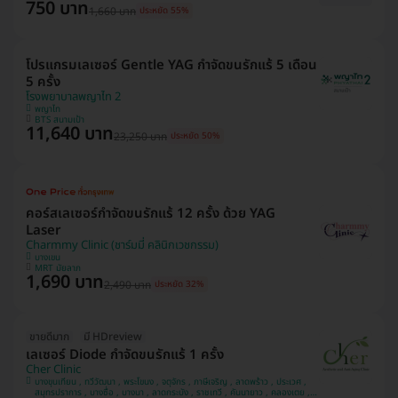
750 บาท
1,660 บาท
ประหยัด 55%
โปรแกรมเลเซอร์ Gentle YAG กำจัดขนรักแร้ 5 เดือน
5 ครั้ง
โรงพยาบาลพญาไท 2
พญาไท
BTS สนามเป้า
11,640 บาท
23,250 บาท
ประหยัด 50%
คอร์สเลเซอร์กำจัดขนรักแร้ 12 ครั้ง ด้วย YAG
Laser
Charmmy Clinic (ชาร์มมี่ คลินิกเวชกรรม)
บางเขน
MRT มัยลาภ
1,690 บาท
2,490 บาท
ประหยัด 32%
ขายดีมาก
มี HDreview
เลเซอร์ Diode กำจัดขนรักแร้ 1 ครั้ง
Cher Clinic
บางขุนเทียน , ทวีวัฒนา , พระโขนง , จตุจักร , ภาษีเจริญ , ลาดพร้าว , ประเวศ ,
สมุทรปราการ , บางซื่อ , บางนา , ลาดกระบัง , ราชเทวี , คันนายาว , คลองเตย ,