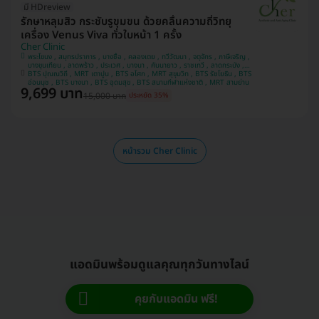
มี HDreview
รักษาหลุมสิว กระชับรูขุมขน ด้วยคลื่นความถี่วิทยุ
เครื่อง Venus Viva ทั่วใบหน้า 1 ครั้ง
Cher Clinic
พระโขนง , สมุทรปราการ , บางซื่อ , คลองเตย , ทวีวัฒนา , จตุจักร , ภาษีเจริญ ,
บางขุนเทียน , ลาดพร้าว , ประเวศ , บางนา , คันนายาว , ราชเทวี , ลาดกระบัง ,
BTS ปุณณวิถี , MRT เตาปูน , BTS อโศก , MRT สุขุมวิท , BTS รัชโยธิน , BTS
ปทุมวัน , บางแค
อ่อนนุช , BTS บางนา , BTS อุดมสุข , BTS สนามกีฬาแห่งชาติ , MRT สามย่าน
9,699 บาท
15,000 บาท
ประหยัด 35%
หน้ารวม Cher Clinic
แอดมินพร้อมดูแลคุณทุกวันทางไลน์
คุยกับแอดมิน ฟรี!