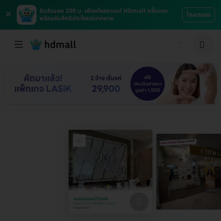
×
รับส่วนลด 200 บ. เพียงโหลดแอป HDmall ครั้งแรก
โหลดเลย
พร้อมรับสิทธิประโยชน์มากมาย