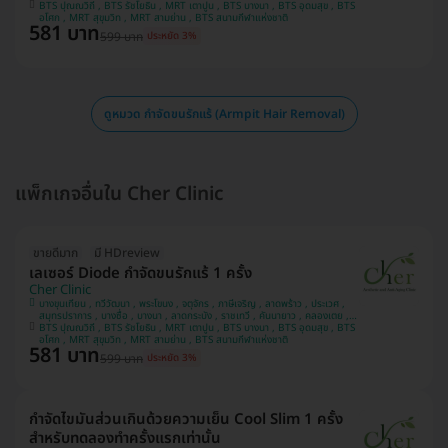
BTS ปุณณวิถี , BTS รัชโยธิน , MRT เตาปูน , BTS บางนา , BTS อุดมสุข , BTS
บางแค , ปทุมวัน
อโศก , MRT สุขุมวิท , MRT สามย่าน , BTS สนามกีฬาแห่งชาติ
581 บาท
599 บาท
ประหยัด 3%
ดูหมวด กำจัดขนรักแร้ (Armpit Hair Removal)
แพ็กเกจอื่นใน Cher Clinic
ขายดีมาก
มี HDreview
เลเซอร์ Diode กำจัดขนรักแร้ 1 ครั้ง
Cher Clinic
บางขุนเทียน , ทวีวัฒนา , พระโขนง , จตุจักร , ภาษีเจริญ , ลาดพร้าว , ประเวศ ,
สมุทรปราการ , บางซื่อ , บางนา , ลาดกระบัง , ราชเทวี , คันนายาว , คลองเตย ,
BTS ปุณณวิถี , BTS รัชโยธิน , MRT เตาปูน , BTS บางนา , BTS อุดมสุข , BTS
บางแค , ปทุมวัน
อโศก , MRT สุขุมวิท , MRT สามย่าน , BTS สนามกีฬาแห่งชาติ
581 บาท
599 บาท
ประหยัด 3%
กำจัดไขมันส่วนเกินด้วยความเย็น Cool Slim 1 ครั้ง
สำหรับทดลองทำครั้งแรกเท่านั้น