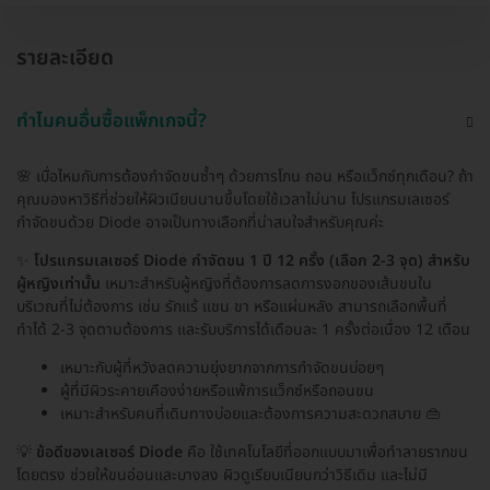
รายละเอียด
ทำไมคนอื่นซื้อแพ็กเกจนี้?
🌸 เบื่อไหมกับการต้องกำจัดขนซ้ำๆ ด้วยการโกน ถอน หรือแว็กซ์ทุกเดือน? ถ้า
คุณมองหาวิธีที่ช่วยให้ผิวเนียนนานขึ้นโดยใช้เวลาไม่นาน โปรแกรมเลเซอร์
กำจัดขนด้วย Diode อาจเป็นทางเลือกที่น่าสนใจสำหรับคุณค่ะ
✨
โปรแกรมเลเซอร์ Diode กำจัดขน 1 ปี 12 ครั้ง (เลือก 2-3 จุด) สำหรับ
ผู้หญิงเท่านั้น
เหมาะสำหรับผู้หญิงที่ต้องการลดการงอกของเส้นขนใน
บริเวณที่ไม่ต้องการ เช่น รักแร้ แขน ขา หรือแผ่นหลัง สามารถเลือกพื้นที่
ทำได้ 2-3 จุดตามต้องการ และรับบริการได้เดือนละ 1 ครั้งต่อเนื่อง 12 เดือน
เหมาะกับผู้ที่หวังลดความยุ่งยากจากการกำจัดขนบ่อยๆ
ผู้ที่มีผิวระคายเคืองง่ายหรือแพ้การแว็กซ์หรือถอนขน
เหมาะสำหรับคนที่เดินทางบ่อยและต้องการความสะดวกสบาย 👜
💡
ข้อดีของเลเซอร์ Diode
คือ ใช้เทคโนโลยีที่ออกแบบมาเพื่อทำลายรากขน
โดยตรง ช่วยให้ขนอ่อนและบางลง ผิวดูเรียบเนียนกว่าวิธีเดิม และไม่มี