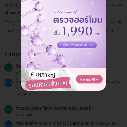
รีวิวสถานที่ให้บริการ 🏥
เห็นผล คุ้มค่า
17 พ.ย. 2023
ดูรีวิวต้นฉบับ
ใช้บริการ mask รักษาสิว ร่วมกับฉายแสงสิว คือดีมาก ราคาถูกด้วย
คำถามพบบ่อย
ต้องมีการนัดติดตามผลหลังจากทำเลเซอร์หรือไม่?
ถาม
19 ธ.ค. 2024
โดยทั่วไปจะไม่จำเป็นต้องนัดติดตามผล แต่สามารถปรึกษาแพทย์
ตอบ
ได้หากมีข้อสงสัยหรือปัญหาหลังการทำเลเซอร์
ตอบโดยทีมงาน HD
ควรหลีกเลี่ยงอะไรบ้างหลังจากการทำเลเซอร์?
ถาม
19 ธ.ค. 2024
ควรหลีกเลี่ยงการอาบแดด การใช้ผลิตภัณฑ์ที่มีสารเคมีรุนแรง
ตอบ