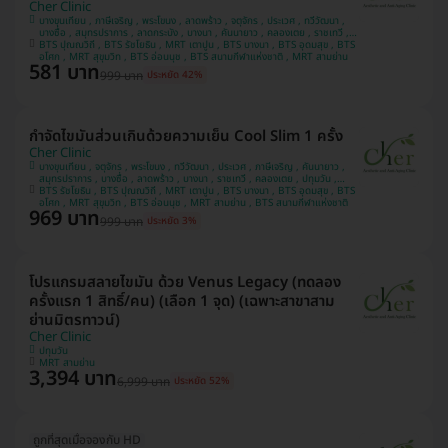
Cher Clinic
บางขุนเทียน , ภาษีเจริญ , พระโขนง , ลาดพร้าว , จตุจักร , ประเวศ , ทวีวัฒนา ,
บางซื่อ , สมุทรปราการ , ลาดกระบัง , บางนา , คันนายาว , คลองเตย , ราชเทวี ,
BTS ปุณณวิถี , BTS รัชโยธิน , MRT เตาปูน , BTS บางนา , BTS อุดมสุข , BTS
ปทุมวัน , บางแค
อโศก , MRT สุขุมวิท , BTS อ่อนนุช , BTS สนามกีฬาแห่งชาติ , MRT สามย่าน
581 บาท
999 บาท
ประหยัด 42%
กำจัดไขมันส่วนเกินด้วยความเย็น Cool Slim 1 ครั้ง
Cher Clinic
บางขุนเทียน , จตุจักร , พระโขนง , ทวีวัฒนา , ประเวศ , ภาษีเจริญ , คันนายาว ,
สมุทรปราการ , บางซื่อ , ลาดพร้าว , บางนา , ราชเทวี , คลองเตย , ปทุมวัน ,
BTS รัชโยธิน , BTS ปุณณวิถี , MRT เตาปูน , BTS บางนา , BTS อุดมสุข , BTS
ลาดกระบัง , บางแค
อโศก , MRT สุขุมวิท , BTS อ่อนนุช , MRT สามย่าน , BTS สนามกีฬาแห่งชาติ
969 บาท
999 บาท
ประหยัด 3%
โปรแกรมสลายไขมัน ด้วย Venus Legacy (ทดลอง
ครั้งแรก 1 สิทธิ์/คน) (เลือก 1 จุด) (เฉพาะสาขาสาม
ย่านมิตรทาวน์)
Cher Clinic
ปทุมวัน
MRT สามย่าน
3,394 บาท
6,999 บาท
ประหยัด 52%
ถูกที่สุดเมื่อจองกับ HD