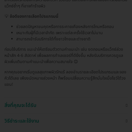
แว็กซ์ซ้ำๆ ที่อาจทำร้ายผิว
💡
ข้อดีของการเลือกโปรแกรมนี้
ช่วยลดปัญหาขนคุดหรือการระคายเคืองหลังการโกนหรือถอน
เหมาะกับผู้ที่มีเวลาจำกัด เพราะแต่ละครั้งใช้เวลาไม่นาน
สามารถเข้ารับบริการได้ทั้งชาวไทยและต่างชาติ
ก่อนใช้บริการ แนะนำให้เตรียมตัวตามคำแนะนำ เช่น งดถอนหรือแว็กซ์ล่วง
หน้าสัก 4-6 สัปดาห์ เพื่อผลการทำเลเซอร์ที่ดียิ่งขึ้น หลังรับบริการควรดูแล
ผิวเพิ่มเติมตามคำแนะนำเพื่อความสบายใจ 😊
หากคุณอยากเริ่มดูแลสุขภาพผิวรักแร้ ลองอ่านรายละเอียดโปรแกรมและจอง
คิวได้เลย เพียงนัดหมายล่วงหน้า ก็พร้อมเปลี่ยนความรู้สึกมั่นใจเมื่อโชว์ใต้วง
แขน!
สิ่งที่คุณจะได้รับ
วิธีชำระและใช้งาน