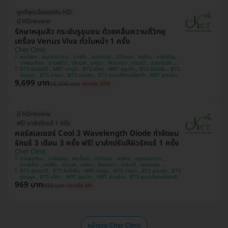
ถูกที่สุดเมื่อจองกับ HD
มี HDreview
รักษาหลุมสิว กระชับรูขุมขน ด้วยคลื่นความถี่วิทยุ
เครื่อง Venus Viva ทั่วใบหน้า 1 ครั้ง
Cher Clinic
พระโขนง , สมุทรปราการ , บางซื่อ , คลองเตย , ทวีวัฒนา , จตุจักร , ภาษีเจริญ ,
บางขุนเทียน , ลาดพร้าว , ประเวศ , บางนา , คันนายาว , ราชเทวี , ลาดกระบัง ,
BTS ปุณณวิถี , MRT เตาปูน , BTS อโศก , MRT สุขุมวิท , BTS รัชโยธิน , BTS
ปทุมวัน , บางแค
อ่อนนุช , BTS บางนา , BTS อุดมสุข , BTS สนามกีฬาแห่งชาติ , MRT สามย่าน
9,699 บาท
15,000 บาท
ประหยัด 35%
มี HDreview
ฟรี! มาส์กรักแร้ 1 ครั้ง
คอร์สเลเซอร์ Cool 3 Wavelength Diode กำจัดขน
รักแร้ 3 เดือน 3 ครั้ง ฟรี! มาส์กปรับสีผิวรักแร้ 1 ครั้ง
Cher Clinic
บางขุนเทียน , ภาษีเจริญ , พระโขนง , ทวีวัฒนา , จตุจักร , สมุทรปราการ ,
ลาดพร้าว , บางซื่อ , ประเวศ , บางนา , คันนายาว , ราชเทวี , คลองเตย ,
BTS ปุณณวิถี , BTS รัชโยธิน , MRT เตาปูน , BTS บางนา , BTS อุดมสุข , BTS
ลาดกระบัง , ปทุมวัน , บางแค
อ่อนนุช , BTS อโศก , MRT สุขุมวิท , MRT สามย่าน , BTS สนามกีฬาแห่งชาติ
969 บาท
999 บาท
ประหยัด 3%
หน้ารวม Cher Clinic