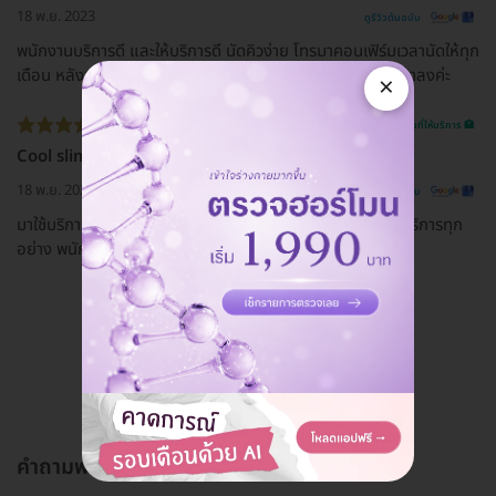
18 พ.ย. 2023
ดูรีวิวต้นฉบับ
พนักงานบริการดี และให้บริการดี นัดคิวง่าย โทรมาคอนเฟิร์มเวลานัดให้ทุก
เดือน หลังจากมาทำทุกเดือนติดต่อกันประมาณ5เดือน ขนขึ้นช้าลงค่ะ
×
รีวิวสถานที่ให้บริการ 🏥
Cool slim
18 พ.ย. 2023
ดูรีวิวต้นฉบับ
มาใช้บริการบริการครั้งแรก ที่สาขาซีคอนบางแค ประทับใจการบริการทุก
อย่าง พนักงานใส่ใจและให้ข้อมูลเป็นอย่างดี ❤️
ดูรีวิวทั้งหมด
คำถามพบบ่อย