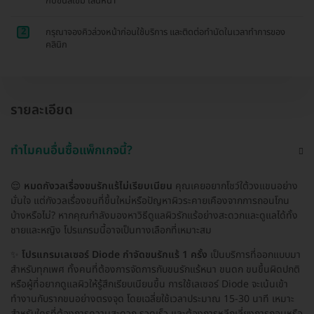
กับขนสีเข้ม เส้นหนา
2
กรุณาจองคิวล่วงหน้าก่อนใช้บริการ และติดต่อทำนัดในเวลาทำการของ
คลินิก
รายละเอียด
ทำไมคนอื่นซื้อแพ็กเกจนี้?
😌
หมดกังวลเรื่องขนรักแร้ไม่เรียบเนียน
คุณเคยอยากโชว์ใต้วงแขนอย่าง
มั่นใจ แต่กังวลเรื่องขนที่ขึ้นใหม่หรือปัญหาผิวระคายเคืองจากการถอนโกน
บ้างหรือไม่? หากคุณกำลังมองหาวิธีดูแลผิวรักแร้อย่างสะดวกและดูแลได้ทั้ง
ชายและหญิง โปรแกรมนี้อาจเป็นทางเลือกที่เหมาะสม
✨
โปรแกรมเลเซอร์ Diode กำจัดขนรักแร้ 1 ครั้ง
เป็นบริการที่ออกแบบมา
สำหรับทุกเพศ ทั้งคนที่ต้องการจัดการกับขนรักแร้หนา ขนดก ขนขึ้นผิดปกติ
หรือผู้ที่อยากดูแลผิวให้รู้สึกเรียบเนียนขึ้น การใช้เลเซอร์ Diode จะเน้นเข้า
ทำงานกับรากขนอย่างตรงจุด โดยเฉลี่ยใช้เวลาประมาณ 15-30 นาที เหมาะ
สำหรับใครที่ต้องการความสะดวก รวดเร็ว และต้องการหลีกเลี่ยงการถอนหรือ