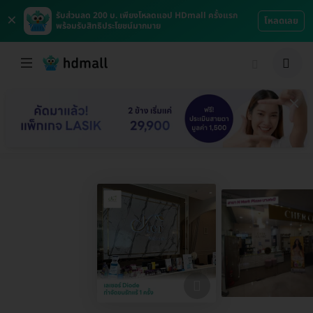
×
รับส่วนลด 200 บ. เพียงโหลดแอป HDmall ครั้งแรก
โหลดเลย
พร้อมรับสิทธิประโยชน์มากมาย