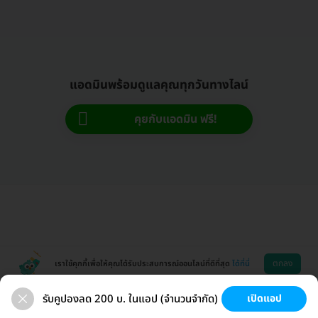
แอดมินพร้อมดูแลคุณทุกวันทางไลน์
คุยกับแอดมิน ฟรี!
ตกลง
เราใช้คุกกี้เพื่อให้คุณได้รับประสบการณ์ออนไลน์ที่ดีที่สุด
ได้ที่นี่
รับคูปองลด 200 บ. ในแอป (จำนวนจำกัด)
เปิดแอป
ขนที่ลับ
ขนรักแร้
กระชับหน้า
เสริมหน้าอก
ช่วยเหลือ
โหลดแอพ