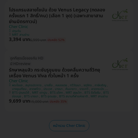
โปรแกรมสลายไขมัน ด้วย Venus Legacy (ทดลอง
ครั้งแรก 1 สิทธิ์/คน) (เลือก 1 จุด) (เฉพาะสาขาสาม
ย่านมิตรทาวน์)
Cher Clinic
ปทุมวัน
MRT สามย่าน
3,394 บาท
6,999 บาท
ประหยัด 52%
ถูกที่สุดเมื่อจองกับ HD
มี HDreview
รักษาหลุมสิว กระชับรูขุมขน ด้วยคลื่นความถี่วิทยุ
เครื่อง Venus Viva ทั่วใบหน้า 1 ครั้ง
Cher Clinic
พระโขนง , สมุทรปราการ , บางซื่อ , คลองเตย , ทวีวัฒนา , จตุจักร , ภาษีเจริญ ,
บางขุนเทียน , ลาดพร้าว , ประเวศ , บางนา , คันนายาว , ราชเทวี , ลาดกระบัง ,
BTS ปุณณวิถี , MRT เตาปูน , BTS อโศก , MRT สุขุมวิท , BTS รัชโยธิน , BTS
ปทุมวัน , บางแค
อ่อนนุช , BTS บางนา , BTS อุดมสุข , BTS สนามกีฬาแห่งชาติ , MRT สามย่าน
9,699 บาท
15,000 บาท
ประหยัด 35%
หน้ารวม Cher Clinic