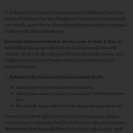
🦵 กำลังมองหาวิธีดูแลขาขาวเรียบเนียนแบบมั่นใจอยู่หรือเปล่า? ขนขาท่อน
ล่างเป็นหนึ่งในปัญหาที่หลายคนทั้งหญิงและชายต้องเจอ ไม่ว่าคุณจะชอบใส่
กางเกงขาสั้น ออกกำลังกาย หรืออยากได้ลุคที่ดูสะอาดแบบง่ายๆ โปรแกรมนี้
อาจเป็นทางเลือกที่สะดวกสำหรับคุณ
โปรแกรมกำจัดขนขาท่อนล่างด้วย Diode Laser 3 ครั้งใน 3 เดือน
เปิด
โอกาสให้ทั้งผู้หญิงและผู้ชายเข้ารับบริการ มีระยะเวลาการนัดแต่ละครั้ง
ประมาณ 10-30 นาที ให้คุณได้ดูแลขาตัวเองโดยไม่ต้องเสียเวลานาน เหมาะ
กับผู้ที่ต้องการลดปัญหาขนโกนเสียบ่อยหรือไม่อยากเสี่ยงกับขนคุดจา
กการแว๊กซ์และถอน
✨
ข้อดีของการเลือกโปรแกรมกำจัดขนด้วยเลเซอร์ Diode
ช่วยปรับปรุงความเรียบเนียนของผิวขาท่อนล่าง
หลังบริการขนจะค่อยๆ หลุดร่วงตามธรรมชาติ โดยไม่ทำลายผิวรอบ
ข้าง
ใช้เวลานัดสั้น ไม่กระทบชีวิตประจำวัน สามารถเลือกเวลาที่สะดวกได้
โปรแกรมนี้เหมาะสำหรับผู้ที่ต้องการความสะดวกในการดูแลผิว ลดปัญหา
ความรำคาญจากการโกนหรือแว๊กซ์ซ้ำๆ และต้องการขาเรียบเนียนในระยะยาว
เพียงเตรียมผิวให้พร้อมและปฏิบัติตามคำแนะนำก่อน-หลังรับบริการ คุณก็