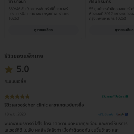
ซา บางนา
ศรีนครินทร์
589/46 ชั้น 9 อาคารเซ็นทรัลซิตี้ทาวเวอร์
55 ศูนย์การค้าซีคอนสแควร์ ศรี
บางนาเหนือ เขตบางนา กรุงเทพมหานคร
ห้องเลขที่ 3012 แขวงหนองบ
10260
กรุงเทพมหานคร 10250
ดูรายละเอียด
ดูรายละเอียด
รีวิวของแพ็กเกจ
5.0
คะแนนเฉลี่ย
รีวิวสถานที่ให้บริการ 🏥
รีวิวเลเซอร์cher clinic สาขาเกตเวย์บางซื่อ
18 พ.ย. 2023
ดูรีวิวต้นฉบับ
พนักงานบริการดี ใส่ใจ โทรมาติดตามนัดหมายทุกเดือน และการให้บริการ
เลเซอร์ก็ดี ไม่เจ็บ ผลลัพธ์หลังทำ เมื่อทำติดต่อกัน ขนขึ้นช้าลง และ